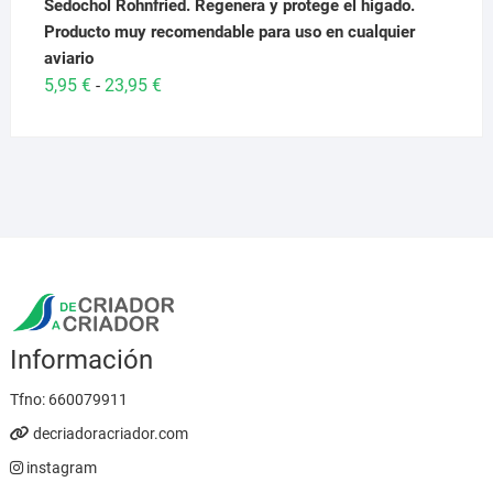
Sedochol Rohnfried. Regenera y protege el higado.
Producto muy recomendable para uso en cualquier
aviario
Rango
5,95
€
23,95
€
-
de
precios:
desde
5,95 €
hasta
23,95 €
Información
Tfno:
660079911
decriadoracriador.com
instagram