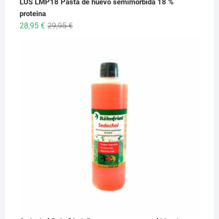
LUS LMP18 Pasta de huevo semimorbida 18 %
proteina
El
El
28,95
€
29,95
€
precio
precio
original
actual
era:
es:
29,95 €.
28,95 €.