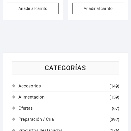
precio
precio
precio
precio
Añadir al carrito
Añadir al carrito
original
actual
original
actual
era:
es:
era:
es:
0,85 €.
0,75 €.
2,60 €.
2,40 €.
CATEGORÍAS
Accesorios
(149)
Alimentación
(159)
Ofertas
(67)
Preparación / Cria
(392)
Productos destacados
(176)