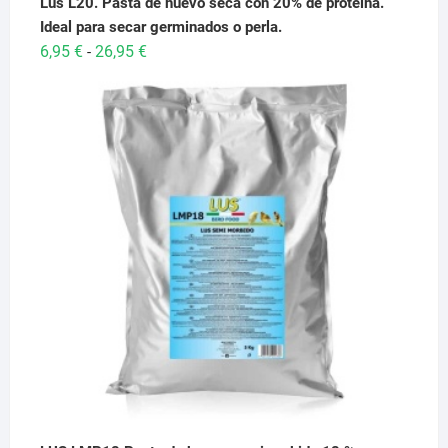
Lus L20. Pasta de huevo seca con 20% de proteina.
Ideal para secar germinados o perla.
Rango
6,95
€
26,95
€
-
de
precios:
desde
6,95 €
hasta
26,95 €