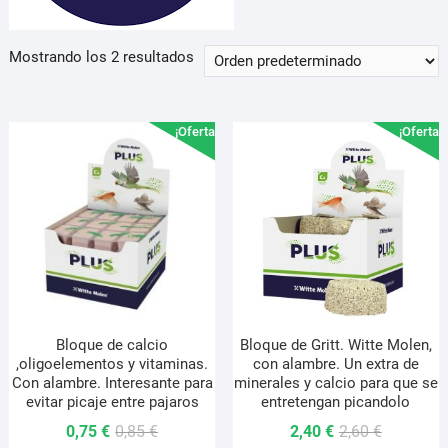
Mostrando los 2 resultados
¡Oferta!
¡Oferta!
Bloque de calcio
Bloque de Gritt. Witte Molen,
,oligoelementos y vitaminas.
con alambre. Un extra de
Con alambre. Interesante para
minerales y calcio para que se
evitar picaje entre pajaros
entretengan picandolo
El
El
El
El
0,75
€
0,85
€
2,40
€
2,60
€