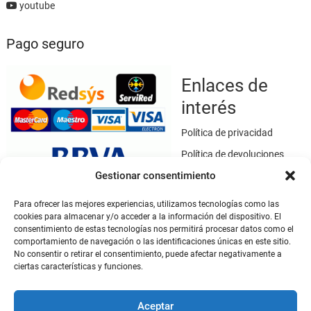
youtube
Pago seguro
Enlaces de
interés
Política de privacidad
Política de devoluciones
Gestionar consentimiento
Política de cookies
Términos y condiciones
Para ofrecer las mejores experiencias, utilizamos tecnologías como las
cookies para almacenar y/o acceder a la información del dispositivo. El
Aviso legal
consentimiento de estas tecnologías nos permitirá procesar datos como el
Este sitio web utiliza SSL / TLS como medio de seguridad para el
comportamiento de navegación o las identificaciones únicas en este sitio.
No consentir o retirar el consentimiento, puede afectar negativamente a
cifrado de datos.
ciertas características y funciones.
Mi cuenta
Aceptar