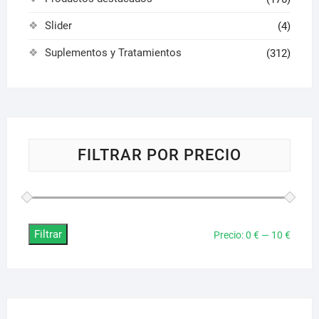
Slider
(4)
Suplementos y Tratamientos
(312)
FILTRAR POR PRECIO
Filtrar
Precio
Precio
Precio:
0 €
—
10 €
mínim
máxim