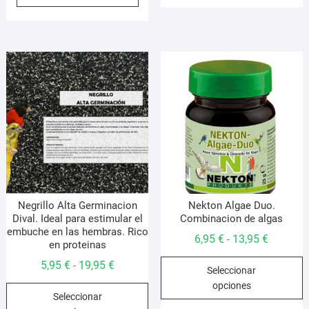
era:
es:
4,95 €.
3,95 €.
2,50 €.
2,25 €.
Negrillo Alta Germinacion
Nekton Algae Duo.
Dival. Ideal para estimular el
Combinacion de algas
embuche en las hembras. Rico
Rango
6,95
€
13,95
€
-
en proteinas
de
E
Rango
5,95
€
19,95
€
-
Seleccionar
precios:
p
de
opciones
Este
desde
t
Seleccionar
precios:
producto
6,95 €