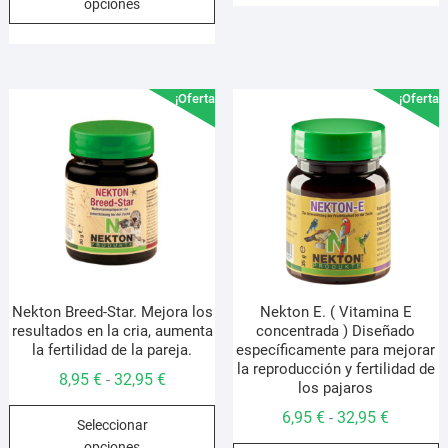
m
opciones
desde
tiene
hasta
v
5,95 €
múltiples
13,95 €
L
hasta
variantes.
o
19,95 €
Las
s
¡Oferta!
¡Oferta!
opciones
p
se
e
pueden
e
elegir
l
en
p
la
d
página
p
de
producto
Nekton Breed-Star. Mejora los
Nekton E. ( Vitamina E
resultados en la cria, aumenta
concentrada ) Diseñado
la fertilidad de la pareja.
específicamente para mejorar
la reproducción y fertilidad de
Rango
8,95
€
32,95
€
-
los pajaros
de
Este
Rango
6,95
€
32,95
€
-
Seleccionar
precios:
producto
de
opciones