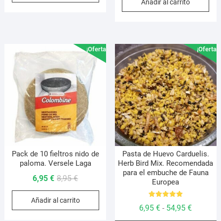
Añadir al carrito
original
actual
era:
es:
19,95 €.
17,95 €.
¡Oferta!
¡Oferta!
Pack de 10 fieltros nido de
Pasta de Huevo Carduelis.
paloma. Versele Laga
Herb Bird Mix. Recomendada
para el embuche de Fauna
El
El
6,95
€
8,95
€
Europea
precio
precio
Añadir al carrito
original
actual
Valorado
Rango
6,95
€
54,95
€
-
con
era:
es:
5.00
de
de 5