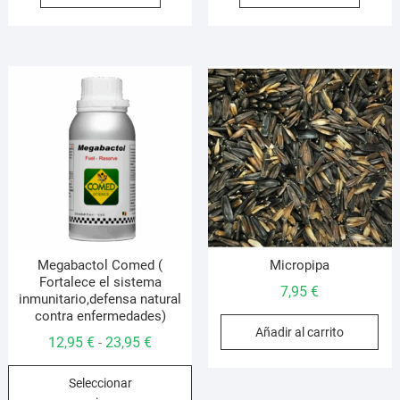
Megabactol Comed (
Micropipa
Fortalece el sistema
7,95
€
inmunitario,defensa natural
contra enfermedades)
Añadir al carrito
Rango
12,95
€
23,95
€
-
de
Este
Seleccionar
precios:
producto