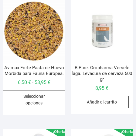
o
s
p
e
e
l
p
d
p
Avimax Forte Pasta de Huevo
B-Pure. Oropharma Versele
Morbida para Fauna Europea.
laga. Levadura de cerveza 500
gr
Rango
6,50
€
53,95
€
-
8,95
€
de
Este
Seleccionar
precios:
producto
Añadir al carrito
opciones
desde
tiene
6,50 €
múltiples
hasta
variantes.
53,95 €
Las
¡Oferta!
¡Oferta!
opciones