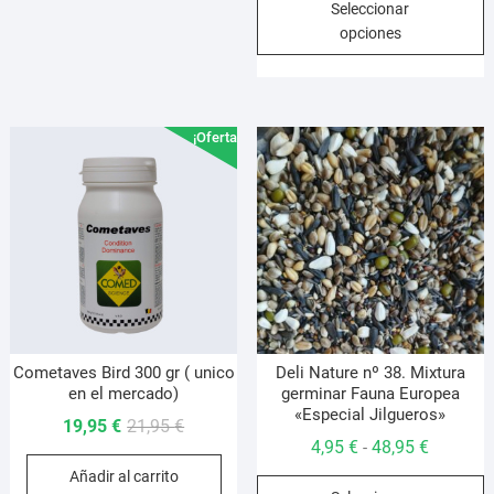
Seleccionar
precios:
p
opciones
desde
t
3,95 €
m
hasta
v
6,95 €
L
¡Oferta!
o
s
p
e
e
l
p
d
p
Cometaves Bird 300 gr ( unico
Deli Nature nº 38. Mixtura
en el mercado)
germinar Fauna Europea
«Especial Jilgueros»
El
El
19,95
€
21,95
€
Rango
4,95
€
48,95
€
-
precio
precio
de
Añadir al carrito
original
actual
E