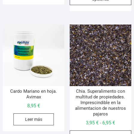
desde
t
1,95 €
m
hasta
v
3,50 €
L
o
s
p
e
e
l
p
d
p
Cardo Mariano en hoja.
Chia. Superalimento con
Avimax
multitud de propiedades.
Imprescindible en la
8,95
€
alimentacion de nuestros
pajaros
Leer más
Rango
3,95
€
6,95
€
-
de
E