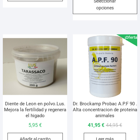
Seleccionar
precios:
era:
es:
p
opciones
desde
21,95 €.
19,95 €.
t
4,95 €
m
hasta
v
48,95 €
L
¡Oferta!
o
s
p
e
e
l
p
d
p
Diente de Leon en polvo.Lus.
Dr. Brockamp Probac A.P.F 90 .
Mejora la fertilidad y regenera
Alta concentracion de proteina
el higado
animales
El
El
5,95
€
41,95
€
44,95
€
precio
precio
Añadir al carrito
Leer más
original
actual