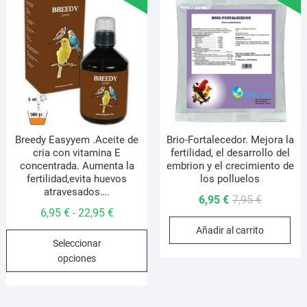
opciones
se
pueden
elegir
en
la
página
de
producto
Breedy Easyyem .Aceite de
Brio-Fortalecedor. Mejora la
cria con vitamina E
fertilidad, el desarrollo del
concentrada. Aumenta la
embrion y el crecimiento de
fertilidad,evita huevos
los polluelos
atravesados….
El
El
6,95
€
7,95
€
Rango
6,95
€
22,95
€
-
precio
precio
de
Añadir al carrito
original
actual
Este
Seleccionar
precios:
era:
es:
producto
opciones
desde
7,95 €.
6,95 €.
tiene
6,95 €
múltiples
hasta
variantes.