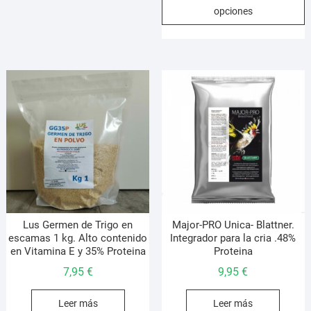
p
hasta
variantes.
opciones
desde
t
18,95 €
Las
18,95 €
m
opciones
hasta
v
se
33,95 €
L
pueden
o
elegir
s
en
p
la
e
página
e
de
l
producto
p
d
p
Lus Germen de Trigo en
Major-PRO Unica- Blattner.
escamas 1 kg. Alto contenido
Integrador para la cria .48%
en Vitamina E y 35% Proteina
Proteina
7,95
€
9,95
€
Leer más
Leer más