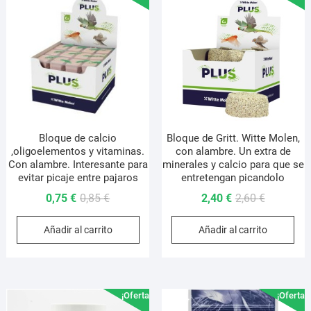
se
pueden
elegir
en
la
página
de
producto
Bloque de calcio
Bloque de Gritt. Witte Molen,
,oligoelementos y vitaminas.
con alambre. Un extra de
Con alambre. Interesante para
minerales y calcio para que se
evitar picaje entre pajaros
entretengan picandolo
El
El
El
El
0,75
€
0,85
€
2,40
€
2,60
€
precio
precio
precio
precio
Añadir al carrito
Añadir al carrito
original
actual
original
actual
era:
es:
era:
es:
0,85 €.
0,75 €.
2,60 €.
2,40 €.
¡Oferta!
¡Oferta!