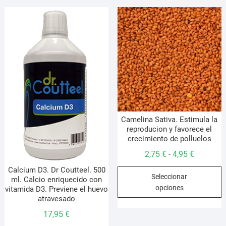
22,95 €
Las
opciones
se
pueden
elegir
en
la
página
de
producto
Camelina Sativa. Estimula la
reproducion y favorece el
crecimiento de polluelos
Rango
2,75
€
4,95
€
-
de
E
Calcium D3. Dr Coutteel. 500
Seleccionar
precios:
ml. Calcio enriquecido con
p
opciones
vitamida D3. Previene el huevo
desde
t
atravesado
2,75 €
m
hasta
17,95
€
v
4,95 €