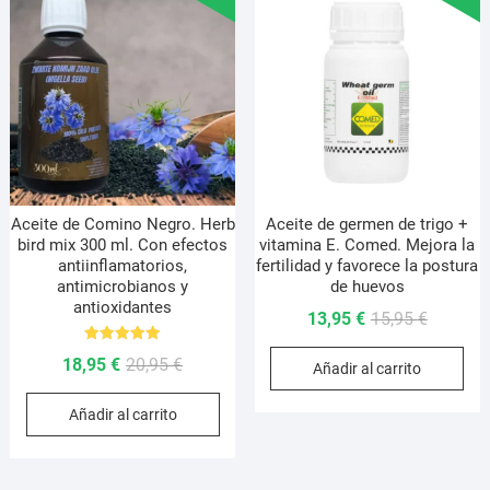
Aceite de Comino Negro. Herb
Aceite de germen de trigo +
bird mix 300 ml. Con efectos
vitamina E. Comed. Mejora la
antiinflamatorios,
fertilidad y favorece la postura
antimicrobianos y
de huevos
antioxidantes
El
El
13,95
€
15,95
€
precio
precio
Valorado
El
El
18,95
€
20,95
€
con
Añadir al carrito
original
actual
5.00
precio
precio
de 5
era:
es:
Añadir al carrito
original
actual
15,95 €.
13,95 €.
era:
es:
20,95 €.
18,95 €.