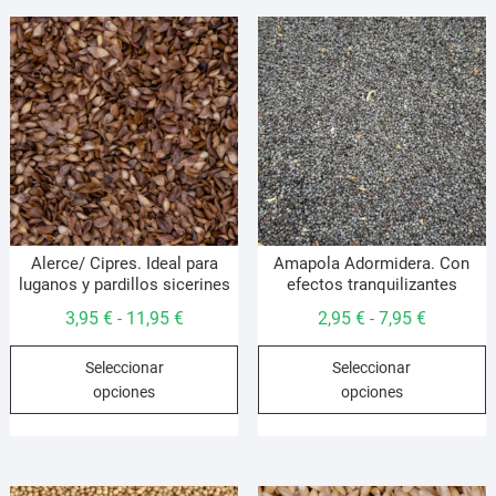
Alerce/ Cipres. Ideal para
Amapola Adormidera. Con
luganos y pardillos sicerines
efectos tranquilizantes
Rango
Rango
3,95
€
11,95
€
2,95
€
7,95
€
-
-
de
de
Este
E
Seleccionar
Seleccionar
precios:
precios:
producto
p
opciones
opciones
desde
desde
tiene
t
3,95 €
2,95 €
múltiples
m
hasta
hasta
variantes.
v
11,95 €
7,95 €
Las
L