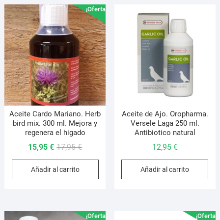
¡Oferta!
Aceite Cardo Mariano. Herb
Aceite de Ajo. Oropharma.
bird mix. 300 ml. Mejora y
Versele Laga 250 ml.
regenera el higado
Antibiotico natural
El
El
15,95
€
17,95
€
12,95
€
precio
precio
Añadir al carrito
Añadir al carrito
original
actual
era:
es:
17,95 €.
15,95 €.
¡Oferta!
¡Oferta!