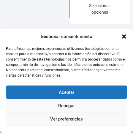
E
8,95 €.
6,95 €.
Seleccionar
precios:
p
opciones
desde
t
6,95 €
m
hasta
v
54,95 €
Gestionar consentimiento
L
¡Oferta!
¡Oferta!
o
Para ofrecer las mejores experiencias, utilizamos tecnologías como las
s
cookies para almacenar y/o acceder a la información del dispositivo. El
p
consentimiento de estas tecnologías nos permitirá procesar datos como el
comportamiento de navegación o las identificaciones únicas en este sitio.
e
No consentir o retirar el consentimiento, puede afectar negativamente a
e
ciertas características y funciones.
l
p
Aceptar
d
p
Pavifac . Rohnfried. Levadura
Pea Porridge 40 UNICA. 40 %
Denegar
de cerveza+polen +vitaminas
de proteina
El
El
Rango
11,95
€
13,95
€
11,95
€
26,95
€
-
Ver preferencias
precio
precio
de
E
Añadir al carrito
Seleccionar
original
actual
precios: