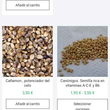
L
Añadir al carrito
o
s
p
e
e
l
p
d
p
Cañamon , potenciador del
Canónigos. Semilla rica en
celo
vitaminas A-C-E y B6
Rango
3,50
€
1,95
€
3,50
€
-
de
E
Añadir al carrito
Seleccionar
precios:
p
opciones