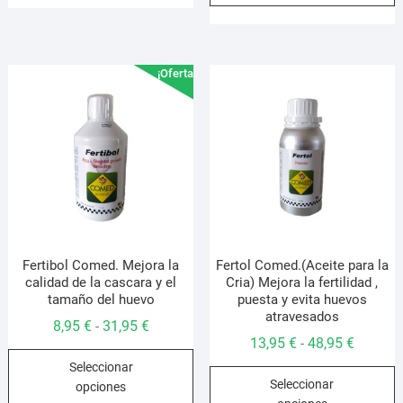
múltiples
7,95 €
hasta
m
variantes.
hasta
3,25 €
v
Las
12,95 €
L
opciones
¡Oferta!
o
se
s
pueden
p
elegir
e
en
e
la
l
página
p
de
d
producto
p
Fertibol Comed. Mejora la
Fertol Comed.(Aceite para la
calidad de la cascara y el
Cria) Mejora la fertilidad ,
tamaño del huevo
puesta y evita huevos
atravesados
Rango
8,95
€
31,95
€
-
Rango
13,95
€
48,95
€
-
de
Este
de
Seleccionar
precios:
E
producto
Seleccionar
precios:
opciones
desde
p
tiene