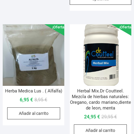
4,95 €.
3,95 €.
t
6,95 €
m
hasta
v
22,95 €
L
¡Oferta!
¡Oferta!
o
s
p
e
e
l
p
d
p
Herba Medica Lus . ( Alfalfa)
Herbal Mix.Dr Coutteel.
Mezcla de hierbas naturales:
El
El
6,95
€
8,95
€
Oregano, cardo mariano,diente
precio
precio
de leon, menta
Añadir al carrito
original
actual
El
El
24,95
€
29,95
€
era:
es:
precio
precio
8,95 €.
6,95 €.
Añadir al carrito
original
actual