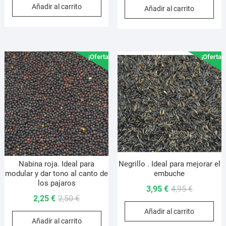
Añadir al carrito
original
actual
Añadir al carrito
original
actual
era:
es:
era:
es:
14,95 €.
12,95 €.
21,95 €.
19,95 €.
¡Oferta!
¡Oferta!
Nabina roja. Ideal para
Negrillo . Ideal para mejorar el
modular y dar tono al canto de
embuche
los pajaros
El
El
3,95
€
4,95
€
El
El
2,25
€
2,50
€
precio
precio
precio
precio
Añadir al carrito
original
actual
Añadir al carrito
original
actual
era:
es: