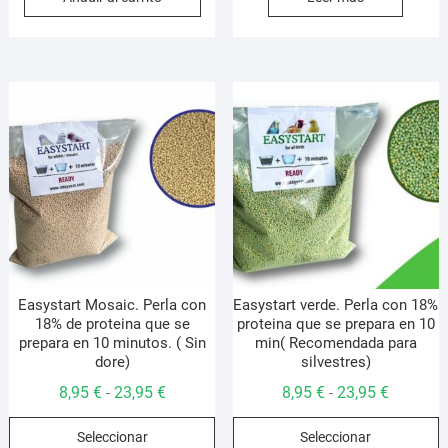
era:
es:
44,95 €.
41,95 €.
Easystart Mosaic. Perla con
Easystart verde. Perla con 18%
18% de proteina que se
proteina que se prepara en 10
prepara en 10 minutos. ( Sin
min( Recomendada para
dore)
silvestres)
Rango
Rango
8,95
€
23,95
€
8,95
€
23,95
€
-
-
de
de
Este
E
Seleccionar
Seleccionar
precios:
precios:
producto
p