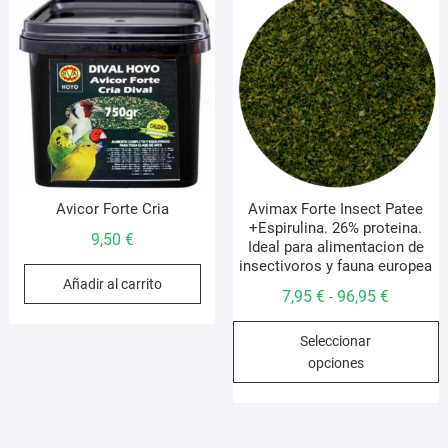
opciones
o
se
s
pueden
p
elegir
e
en
e
la
l
página
p
de
d
producto
p
Avicor Forte Cria
Avimax Forte Insect Patee
+Espirulina. 26% proteina.
9,50
€
Ideal para alimentacion de
insectivoros y fauna europea
Añadir al carrito
Rango
7,95
€
96,95
€
-
de
E
Seleccionar
precios:
p
opciones
desde
t
7,95 €
m
hasta
v
96,95 €
L