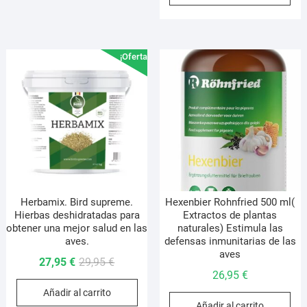
era:
es:
29,95 €.
24,95 €.
¡Oferta!
Herbamix. Bird supreme.
Hexenbier Rohnfried 500 ml(
Hierbas deshidratadas para
Extractos de plantas
obtener una mejor salud en las
naturales) Estimula las
aves.
defensas inmunitarias de las
aves
El
El
27,95
€
29,95
€
26,95
€
precio
precio
Añadir al carrito
original
actual
Añadir al carrito