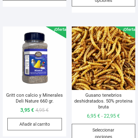
opciones
desde
8,95 €
t
múltiples
13,95 €
hasta
m
variantes.
hasta
31,95 €
v
Las
48,95 €
L
opciones
¡Oferta!
¡Oferta!
o
se
s
pueden
p
elegir
e
en
e
la
l
página
p
de
d
producto
p
Gritt con calcio y Minerales
Gusano tenebrios
Deli Nature 660 gr.
deshidratados. 50% proteina
bruta
El
El
3,95
€
4,95
€
Rango
6,95
€
22,95
€
-
precio
precio
de
Añadir al carrito
original
actual
E
Seleccionar
precios:
era:
es:
p
opciones
desde