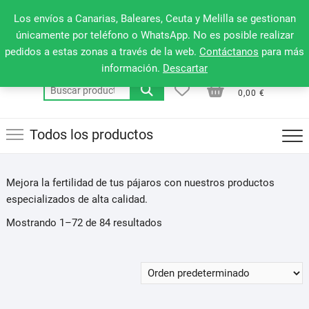
Saltar
660 079 911
Men
Los envíos a Canarias, Baleares, Ceuta y Melilla se gestionan
al
de
únicamente por teléfono o WhatsApp. No es posible realizar
contenido
pedidos a estas zonas a través de la web.
Contáctanos
para más
la
información.
Descartar
barr
0
0
Total
Buscar
supe
0,00 €
por:
Todos los productos
Mejora la fertilidad de tus pájaros con nuestros productos
especializados de alta calidad.
Mostrando 1–72 de 84 resultados