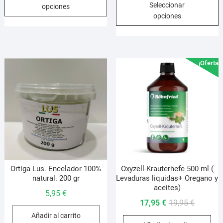
producto
Seleccionar
precios:
opciones
desde
p
tiene
opciones
desde
2,50 €
t
múltiples
10,95 €
hasta
m
variantes.
hasta
18,95 €
v
Las
19,95 €
L
opciones
¡Oferta!
o
se
s
pueden
p
elegir
e
en
e
la
l
página
p
de
d
producto
p
Ortiga Lus. Encelador 100%
Oxyzell-Krauterhefe 500 ml (
natural. 200 gr
Levaduras liquidas+ Oregano y
aceites)
5,95
€
El
El
17,95
€
19,95
€
precio
precio
Añadir al carrito