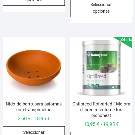
E
desde
tiene
Seleccionar
precios:
p
8,95 €
múltiples
opciones
desde
t
hasta
variantes.
6,95 €
m
32,95 €
Las
hasta
v
opciones
32,95 €
L
se
¡Oferta!
o
pueden
s
elegir
p
en
e
la
e
página
l
de
p
producto
d
p
Nido de barro para palomas
Optibreed Rohnfried ( Mejora
con transpiracion
el crecimiento de los
pichones)
Rango
2,50
€
18,95
€
-
Rango
10,95
€
19,95
€
-
de
Este
de
Seleccionar
precios:
E