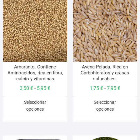
opciones
o
se
s
pueden
p
elegir
e
en
e
la
l
página
p
de
d
producto
p
Amaranto. Contiene
Avena Pelada. Rica en
Aminoacidos, rica en fibra,
Carbohidratos y grasas
calcio y vitaminas
saludables.
Rango
Rango
3,50
€
5,95
€
1,75
€
7,95
€
-
-
de
de
Este
E
Seleccionar
Seleccionar
precios:
precios:
producto
p
opciones
opciones
desde
desde
tiene
t
3,50 €
1,75 €
múltiples
m
hasta
hasta
variantes.
v
5,95 €
7,95 €
Las
L