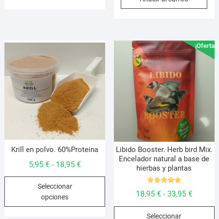
era:
es:
29,95 €.
27,95 €.
¡Oferta!
Krill en polvo. 60%Proteina
Libido Booster. Herb bird Mix.
Encelador natural a base de
Rango
5,95
€
18,95
€
-
hierbas y plantas
de
Este
Seleccionar
precios:
Valorado
producto
Rango
18,95
€
33,95
€
-
con
opciones
desde
5.00
tiene
de
de 5
E
5,95 €
múltiples
Seleccionar
precios: