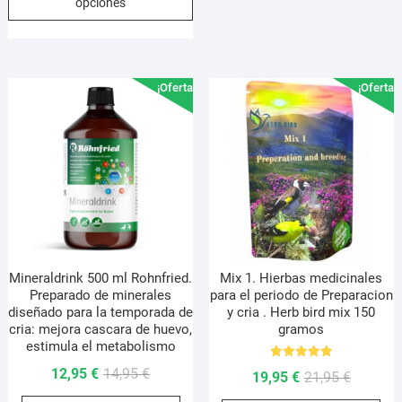
opciones
desde
tiene
12,95 €
múltiples
hasta
variantes.
23,95 €
Las
¡Oferta!
¡Oferta!
opciones
se
pueden
elegir
en
la
página
de
producto
Mineraldrink 500 ml Rohnfried.
Mix 1. Hierbas medicinales
Preparado de minerales
para el periodo de Preparacion
diseñado para la temporada de
y cria . Herb bird mix 150
cria: mejora cascara de huevo,
gramos
estimula el metabolismo
Valorado
El
El
12,95
€
14,95
€
El
El
19,95
€
21,95
€
con
5.00
precio
precio
precio
precio
de 5