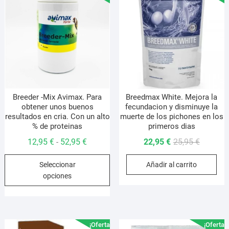
Breeder -Mix Avimax. Para
Breedmax White. Mejora la
obtener unos buenos
fecundacion y disminuye la
resultados en cria. Con un alto
muerte de los pichones en los
% de proteinas
primeros dias
Rango
El
El
12,95
€
52,95
€
22,95
€
25,95
€
-
de
precio
precio
Este
Seleccionar
Añadir al carrito
precios:
original
actual
producto
opciones
desde
era:
es:
tiene
12,95 €
25,95 €.
22,95 €.
múltiples
hasta
variantes.
52,95 €
Las
¡Oferta!
¡Oferta!