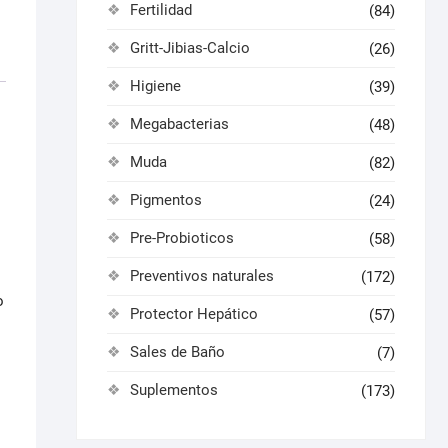
Fertilidad
(84)
Gritt-Jibias-Calcio
(26)
Higiene
(39)
Megabacterias
(48)
Muda
(82)
Pigmentos
(24)
Pre-Probioticos
(58)
Preventivos naturales
(172)
o
Protector Hepático
(57)
Sales de Baño
(7)
Suplementos
(173)