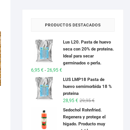
PRODUCTOS DESTACADOS
Lus L20. Pasta de huevo
seca con 20% de proteina.
Ideal para secar
germinados o perla.
Rango
6,95
€
26,95
€
-
de
LUS LMP18 Pasta de
precios:
huevo semimorbida 18 %
desde
proteina
6,95 €
El
El
28,95
€
29,95
€
hasta
precio
precio
Sedochol Rohnfried.
26,95 €
original
actual
Regenera y protege el
era:
es:
higado. Producto muy
29,95 €.
28,95 €.