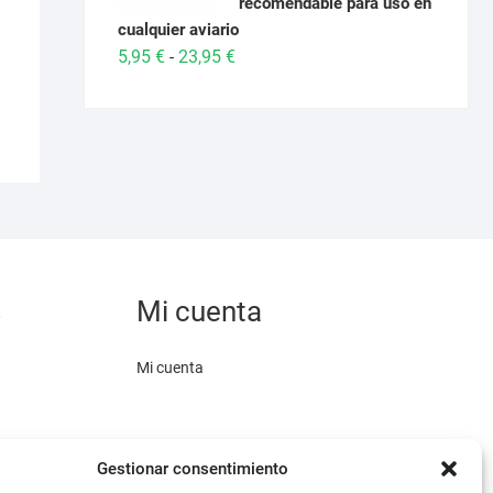
recomendable para uso en
cualquier aviario
Rango
5,95
€
23,95
€
-
de
precios:
desde
5,95 €
hasta
23,95 €
s
Mi cuenta
Mi cuenta
Gestionar consentimiento