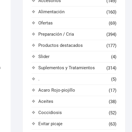
Accesorios
(149)
Alimentación
(160)
Ofertas
(69)
Preparación / Cria
(394)
Productos destacados
(177)
Slider
(4)
n
Suplementos y Tratamientos
(314)
.
(5)
Acaro Rojo-piojillo
(17)
Aceites
(38)
Coccidiosis
(52)
Evitar picaje
(63)