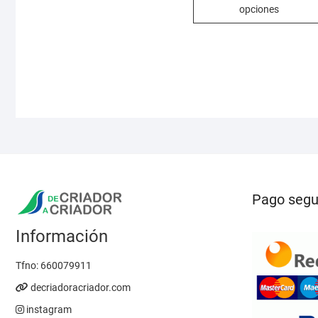
6,95
opciones
hast
26,9
Pago segu
Información
Tfno:
660079911
decriadoracriador.com
instagram