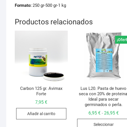
Formato:
250 gr-500 gr-1 kg
Productos relacionados
¡Ofer
Carbon 125 gr. Avimax
Lus L20. Pasta de huevo
Forte
seca con 20% de proteina
Ideal para secar
7,95
€
germinados o perla.
Ran
6,95
€
26,95
€
-
Añadir al carrito
de
prec
Seleccionar
des