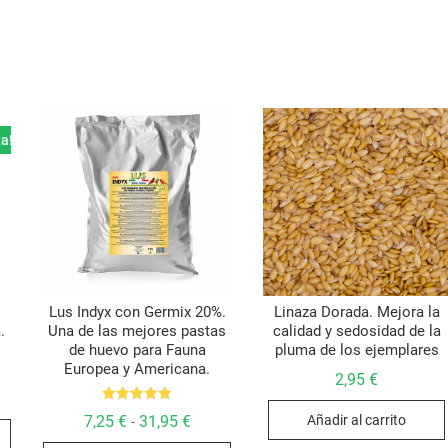
ta!
Lus Indyx con Germix 20%.
Linaza Dorada. Mejora la
.
Una de las mejores pastas
calidad y sedosidad de la
de huevo para Fauna
pluma de los ejemplares
Europea y Americana.
2,95
€
go
Valorado
Rango
7,25
€
31,95
€
Añadir al carrito
-
Este
con
ios:
de
5.00
de
de 5