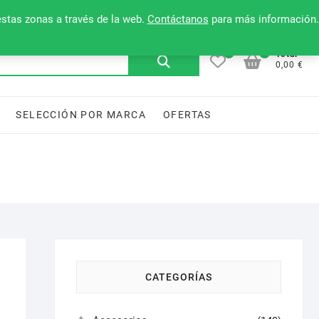
Mi cuenta
Contacto
Lista de deseos
estas zonas a través de la web.
Contáctanos
para más información.
0
0
Buscar
Total
0,00 €
por:
SELECCIÓN POR MARCA
OFERTAS
CATEGORÍAS