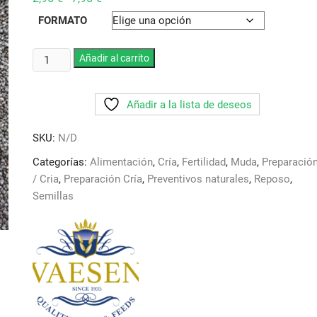
de
precios:
FORMATO
desde
2,95 €
hasta
Amapola
Añadir al carrito
7,95 €
Adormidera.
Con
Añadir a la lista de deseos
efectos
tranquilizantes
SKU:
N/D
cantidad
Categorías:
Alimentación
,
Cría
,
Fertilidad
,
Muda
,
Preparació
/ Cria
,
Preparación Cría
,
Preventivos naturales
,
Reposo
,
Semillas