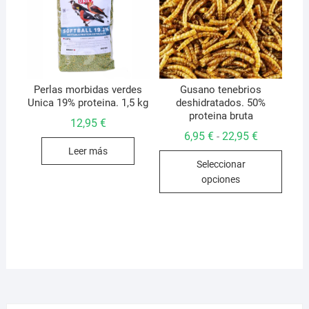
pueden
elegir
elegir
en
en
la
la
págin
página
de
de
Perlas morbidas verdes
Gusano tenebrios
produ
Unica 19% proteina. 1,5 kg
deshidratados. 50%
producto
proteina bruta
12,95
€
Rango
6,95
€
22,95
€
-
de
Leer más
Este
precios:
Seleccionar
desde
produ
6,95 €
opciones
hasta
tiene
22,95 €
múlti
varian
Las
opcio
se
pued
elegir