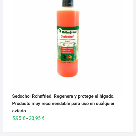
29,95 €.
28,95 €.
Sedochol Rohnfried. Regenera y protege el higado.
Producto muy recomendable para uso en cualquier
aviario
Rango
5,95
€
23,95
€
-
de
precios: