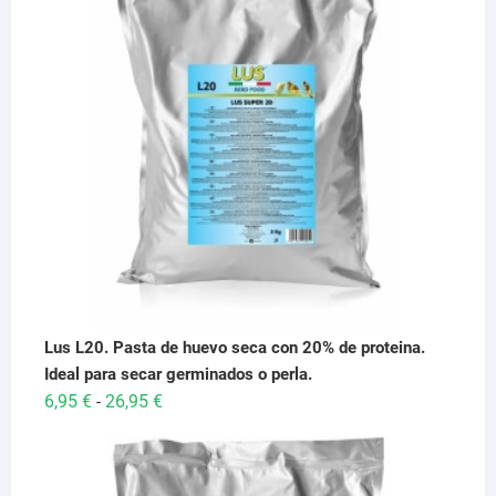
Lus L20. Pasta de huevo seca con 20% de proteina.
Ideal para secar germinados o perla.
Rango
6,95
€
26,95
€
-
de
precios:
desde