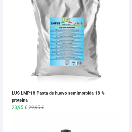
6,95 €
hasta
26,95 €
LUS LMP18 Pasta de huevo semimorbida 18 %
proteina
El
El
28,95
€
29,95
€
precio
precio
original
actual
era:
es: