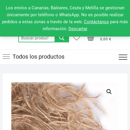
Saltar
660 079 911
Men
Los envíos a Canarias, Baleares, Ceuta y Melilla se gestionan
al
de
únicamente por teléfono o WhatsApp. No es posible realizar
contenido
pedidos a estas zonas a través de la web.
Contáctanos
para más
la
información.
Descartar
barr
0
0
Total
Buscar
supe
0,00 €
por:
Todos los productos