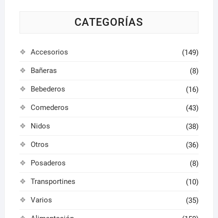
en
la
CATEGORÍAS
págin
de
Accesorios
(149)
produ
Bañeras
(8)
Bebederos
(16)
Comederos
(43)
Nidos
(38)
Otros
(36)
Posaderos
(8)
Transportines
(10)
Varios
(35)