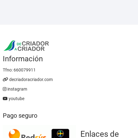
desde
5,95 €
hasta
23,95 €
Información
Tfno:
660079911
decriadoracriador.com
instagram
youtube
Pago seguro
Enlaces de