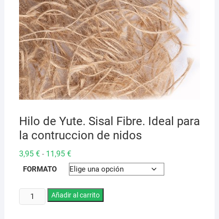
Hilo de Yute. Sisal Fibre. Ideal para
la contruccion de nidos
Rango
3,95
€
11,95
€
-
de
precios:
FORMATO
desde
3,95 €
hasta
Hilo
Añadir al carrito
11,95 €
de
Yute.