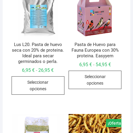
Lus L20. Pasta de huevo
Pasta de Huevo para
seca con 20% de proteina.
Fauna Europea con 30%
Ideal para secar
proteina. Easyyem
germinados o perla.
Rango
6,95
€
54,95
€
-
de
Rango
6,95
€
26,95
€
-
Este
precios:
de
Seleccionar
desde
Este
precios:
produ
6,95 €
Seleccionar
desde
opciones
producto
hasta
tiene
6,95 €
opciones
54,95 €
hasta
tiene
múlti
26,95 €
múltiples
varian
variantes.
Las
Las
opcio
opciones
se
¡Oferta!
se
pued