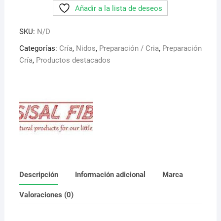
Añadir a la lista de deseos
Sisal
Fibre.
SKU:
N/D
Ideal
para
Categorías:
Cría
,
Nidos
,
Preparación / Cria
,
Preparación
la
Cría
,
Productos destacados
contruccion
de
nidos
cantidad
Descripción
Información adicional
Marca
Valoraciones (0)