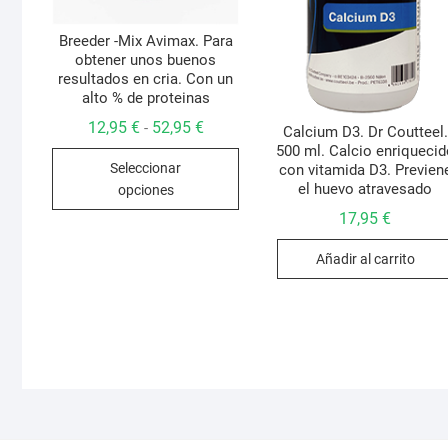
Breeder -Mix Avimax. Para
obtener unos buenos
resultados en cria. Con un
alto % de proteinas
Rango
12,95
€
52,95
€
-
Calcium D3. Dr Coutteel.
de
500 ml. Calcio enriqueci
Este
precios:
Seleccionar
con vitamida D3. Previen
desde
producto
12,95 €
el huevo atravesado
opciones
hasta
tiene
52,95 €
17,95
€
múltiples
variantes.
Añadir al carrito
Las
opciones
se
pueden
elegir
en
la
página