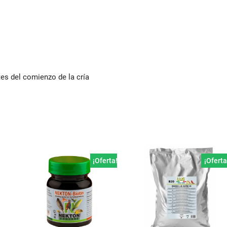
s del comienzo de la cría
¡Oferta!
¡Oferta