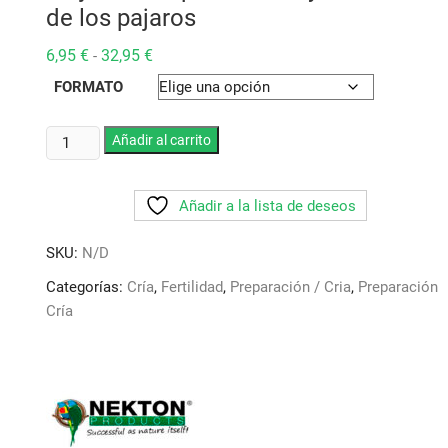
de los pajaros
Rango
6,95
€
32,95
€
-
de
precios:
FORMATO
desde
6,95 €
hasta
Nekton
Añadir al carrito
32,95 €
E.
(
Añadir a la lista de deseos
Vitamina
E
SKU:
N/D
concentrada
)
Categorías:
Cría
,
Fertilidad
,
Preparación / Cria
,
Preparación
Diseñado
Cría
específicamente
para
mejorar
la
reproducción