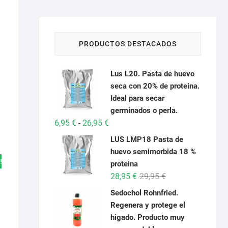
PRODUCTOS DESTACADOS
Lus L20. Pasta de huevo
seca con 20% de proteina.
Ideal para secar
germinados o perla.
Rango
6,95
€
26,95
€
-
de
LUS LMP18 Pasta de
precios:
huevo semimorbida 18 %
desde
!
proteina
6,95 €
El
El
28,95
€
29,95
€
hasta
precio
precio
Sedochol Rohnfried.
26,95 €
original
actual
Regenera y protege el
era:
es:
higado. Producto muy
29,95 €.
28,95 €.