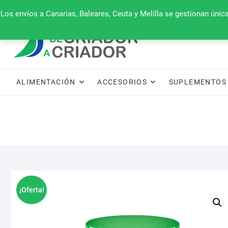
Saltar
660 079 911
Los envíos a Canarias, Baleares, Ceuta y Melilla se gestionan úni
al
contenido
ALIMENTACIÓN
ACCESORIOS
SUPLEMENTOS 
¡Oferta!