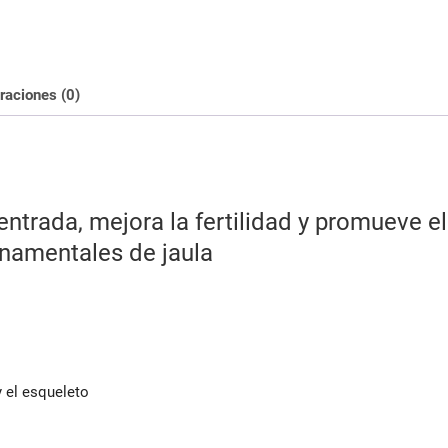
y
fertilidad
de
los
raciones (0)
pajaros
cantidad
ntrada, mejora la fertilidad y promueve el
namentales de jaula
 el esqueleto