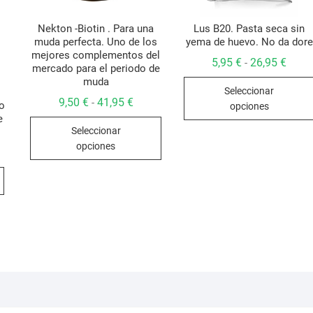
Nekton -Biotin . Para una
Lus B20. Pasta seca sin
muda perfecta. Uno de los
yema de huevo. No da dore
mejores complementos del
Rang
5,95
€
26,95
€
-
mercado para el periodo de
de
muda
preci
Seleccionar
desd
Rango
9,50
€
41,95
€
-
5,95 
do
opciones
de
hasta
e
Este
precios:
26,95
Seleccionar
desde
producto
9,50 €
opciones
hasta
tiene
41,95 €
múltiples
variantes.
Las
opciones
se
pueden
elegir
en
la