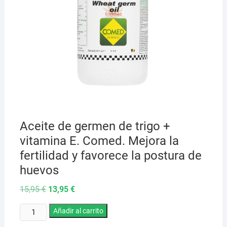
Aceite de germen de trigo +
vitamina E. Comed. Mejora la
fertilidad y favorece la postura de
huevos
El
El
15,95
€
13,95
€
precio
precio
original
actual
Aceite
era:
Añadir al carrito
es:
15,95 €.
13,95 €.
de