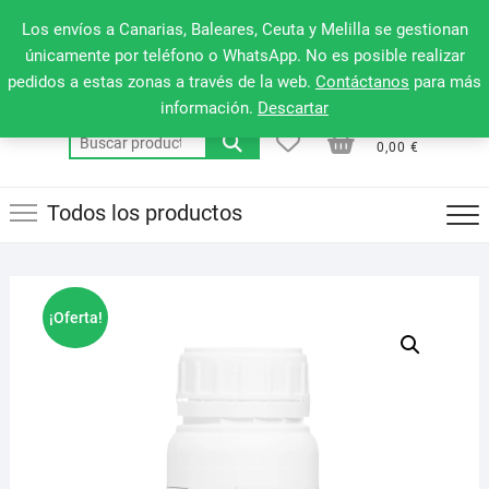
Saltar
660 079 911
Men
Los envíos a Canarias, Baleares, Ceuta y Melilla se gestionan
al
de
únicamente por teléfono o WhatsApp. No es posible realizar
contenido
pedidos a estas zonas a través de la web.
Contáctanos
para más
la
información.
Descartar
barr
0
0
Total
Buscar
supe
0,00 €
por:
Todos los productos
¡Oferta!