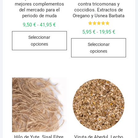
mejores complementos
contra tricomonas y
del mercado para el
coccidios. Extractos de
periodo de muda
Oregano y Usnea Barbata
Rango
9,50
€
41,95
€
-
de
Valorado
Rango
5,95
€
19,95
€
-
Este
con
precios:
de
5.00
Seleccionar
desde
Este
producto
precios:
de 5
9,50 €
opciones
Seleccionar
desde
hasta
produ
tiene
5,95 €
opciones
41,95 €
hasta
tiene
múltiples
19,95 €
múlti
variantes.
varian
Las
Las
opciones
opcio
se
se
pueden
pued
elegir
elegir
en
en
la
la
página
págin
de
de
producto
Hilo de Yute. Sisal Fibre.
Viruta de Abedul. Lecho