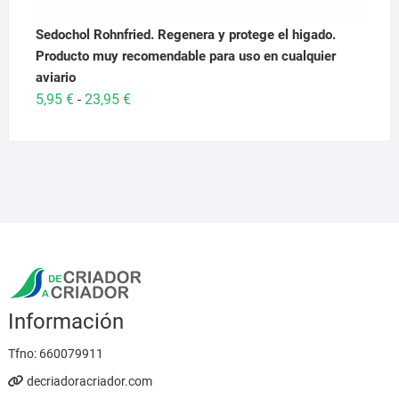
Sedochol Rohnfried. Regenera y protege el higado.
Producto muy recomendable para uso en cualquier
aviario
Rango
5,95
€
23,95
€
-
de
precios:
desde
5,95 €
hasta
23,95 €
Información
Tfno:
660079911
decriadoracriador.com