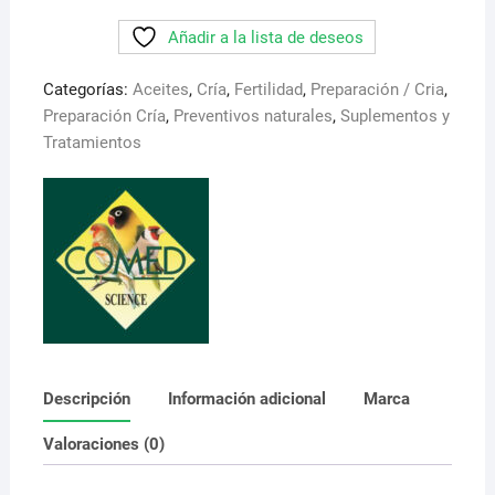
germen
Añadir a la lista de deseos
de
trigo
Categorías:
Aceites
,
Cría
,
Fertilidad
,
Preparación / Cria
,
+
Preparación Cría
,
Preventivos naturales
,
Suplementos y
vitamina
Tratamientos
E.
Comed.
Mejora
la
fertilidad
y
favorece
la
postura
de
Descripción
Información adicional
Marca
huevos
cantidad
Valoraciones (0)