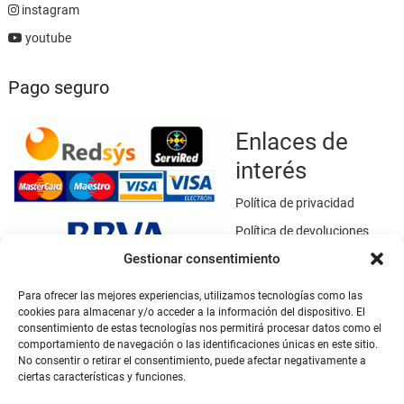
instagram
youtube
Pago seguro
Enlaces de
interés
Política de privacidad
Política de devoluciones
Gestionar consentimiento
Política de cookies
Términos y condiciones
Para ofrecer las mejores experiencias, utilizamos tecnologías como las
cookies para almacenar y/o acceder a la información del dispositivo. El
Aviso legal
consentimiento de estas tecnologías nos permitirá procesar datos como el
Este sitio web utiliza SSL / TLS como medio de seguridad para el
comportamiento de navegación o las identificaciones únicas en este sitio.
No consentir o retirar el consentimiento, puede afectar negativamente a
cifrado de datos.
ciertas características y funciones.