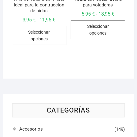
Ideal para la contruccion
para voladeras
produ
de nidos
Rango
5,95
€
18,95
€
-
de
Rango
3,95
€
11,95
€
-
Este
precios:
de
Seleccionar
desde
Este
precios:
produ
5,95 €
Seleccionar
desde
opciones
producto
hasta
tiene
3,95 €
opciones
18,95 €
hasta
tiene
múlti
11,95 €
múltiples
varian
variantes.
Las
Las
opcio
opciones
se
se
pued
pueden
elegir
elegir
en
en
la
la
CATEGORÍAS
págin
página
de
de
produ
Accesorios
(149)
producto