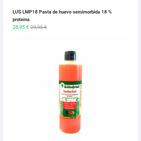
LUS LMP18 Pasta de huevo semimorbida 18 %
proteina
El
El
28,95
€
29,95
€
precio
precio
original
actual
era:
es:
29,95 €.
28,95 €.