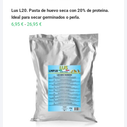
Lus L20. Pasta de huevo seca con 20% de proteina.
Ideal para secar germinados o perla.
Rango
6,95
€
26,95
€
-
de
precios:
desde
6,95 €
hasta
26,95 €