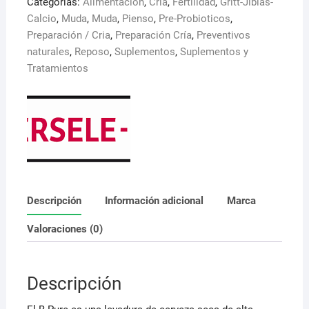
Categorías:
Alimentación
,
Cría
,
Fertilidad
,
Gritt-Jibias-
Levadura
Calcio
,
Muda
,
Muda
,
Pienso
,
Pre-Probioticos
,
de
Preparación / Cria
,
Preparación Cría
,
Preventivos
cerveza
naturales
,
Reposo
,
Suplementos
,
Suplementos y
500
Tratamientos
gr
cantidad
Descripción
Información adicional
Marca
Valoraciones (0)
Descripción