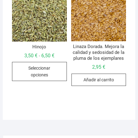
se
en
pued
la
elegir
página
en
de
la
producto
págin
de
Linaza Dorada. Mejora la
Hinojo
calidad y sedosidad de la
produ
Rango
3,50
€
6,50
€
-
pluma de los ejemplares
de
Este
precios:
2,95
€
Seleccionar
desde
producto
3,50 €
opciones
hasta
tiene
Añadir al carrito
6,50 €
múltiples
variantes.
Las
opciones
se
pueden
elegir
en