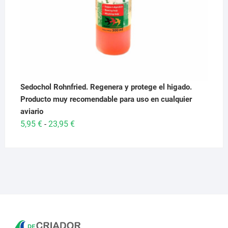
Sedochol Rohnfried. Regenera y protege el higado.
Producto muy recomendable para uso en cualquier
aviario
Rango
5,95
€
23,95
€
-
de
precios:
desde
5,95 €
hasta
23,95 €