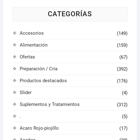
la
CATEGORÍAS
página
de
producto
Accesorios
(149)
Alimentación
(159)
Ofertas
(67)
Preparación / Cria
(392)
Productos destacados
(176)
Slider
(4)
Suplementos y Tratamientos
(312)
.
(5)
Acaro Rojo-piojillo
(17)
Aceites