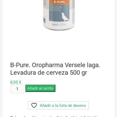
B-Pure. Oropharma Versele laga.
Levadura de cerveza 500 gr
8,95
€
B-
Añadir al carrito
Pure.
Oropharma
Añadir a la lista de deseos
Versele
laga.