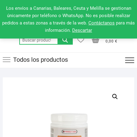
Saltar
660 079 911
Men
Los envíos a Canarias, Baleares, Ceuta y Melilla se gestionan
al
de
únicamente por teléfono o WhatsApp. No es posible realizar
contenido
pedidos a estas zonas a través de la web.
Contáctanos
para más
la
información.
Descartar
barr
0
0
Total
Buscar
supe
0,00 €
por:
Todos los productos