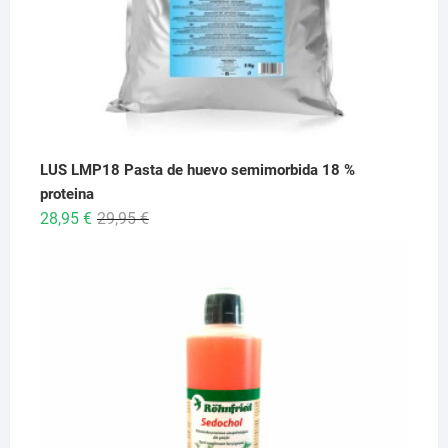
LUS LMP18 Pasta de huevo semimorbida 18 %
proteina
El
El
28,95
€
29,95
€
precio
precio
original
actual
era:
es:
29,95 €.
28,95 €.