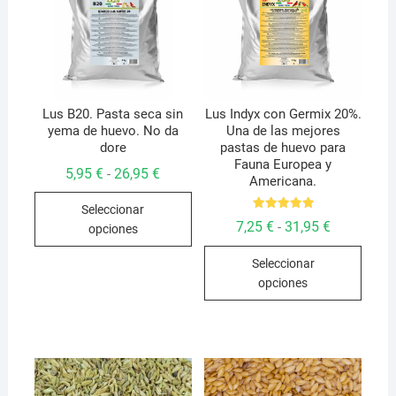
Lus B20. Pasta seca sin
Lus Indyx con Germix 20%.
yema de huevo. No da
Una de las mejores
dore
pastas de huevo para
Fauna Europea y
Rango
5,95
€
26,95
€
-
Americana.
de
Este
precios:
Seleccionar
desde
producto
Valorado
5,95 €
Rango
7,25
€
31,95
€
-
opciones
con
hasta
de
tiene
5.00
Este
26,95 €
precios:
de 5
múltiples
Seleccionar
desde
produ
7,25 €
variantes.
opciones
hasta
tiene
Las
31,95 €
múlti
opciones
varian
se
Las
pueden
opcio
elegir