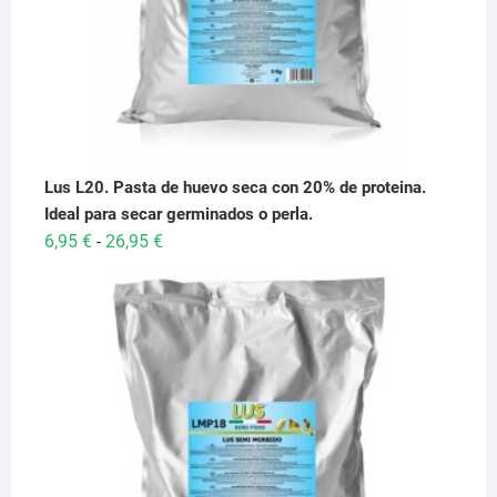
Lus L20. Pasta de huevo seca con 20% de proteina.
Ideal para secar germinados o perla.
Rango
6,95
€
26,95
€
-
de
precios:
desde
6,95 €
hasta
26,95 €