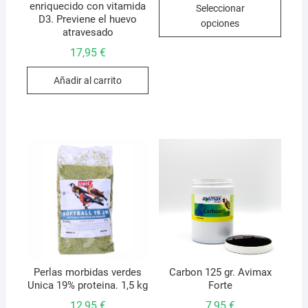
enriquecido con vitamida
Seleccionar
desde
produ
D3. Previene el huevo
6,95 €
opciones
hasta
tiene
atravesado
26,95 €
múlti
17,95
€
varian
Las
Añadir al carrito
opcio
se
pued
elegir
en
la
págin
de
produ
Perlas morbidas verdes
Carbon 125 gr. Avimax
Unica 19% proteina. 1,5 kg
Forte
12,95
€
7,95
€