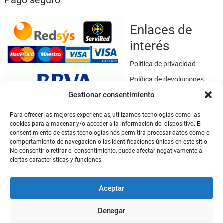
Enlaces de
interés
Política de privacidad
Política de devoluciones
Gestionar consentimiento
Política de cookies
Términos y condiciones
Para ofrecer las mejores experiencias, utilizamos tecnologías como las
cookies para almacenar y/o acceder a la información del dispositivo. El
Aviso legal
consentimiento de estas tecnologías nos permitirá procesar datos como el
Este sitio web utiliza SSL / TLS como medio de seguridad para el
comportamiento de navegación o las identificaciones únicas en este sitio.
cifrado de datos.
No consentir o retirar el consentimiento, puede afectar negativamente a
ciertas características y funciones.
Mi cuenta
Aceptar
Mi cuenta
Denegar