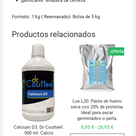
gasificante: levadura de cerveza
Formato: 1 kg ( Reenvasado)- Bolsa de 5 kg
Productos relacionados
¡Oferta!
Lus L20. Pasta de huevo
seca con 20% de proteina.
Ideal para secar
germinados o perla.
Rango
6,95
€
26,95
€
Calcium D3. Dr Coutteel.
-
de
500 ml. Calcio
Este
precios: