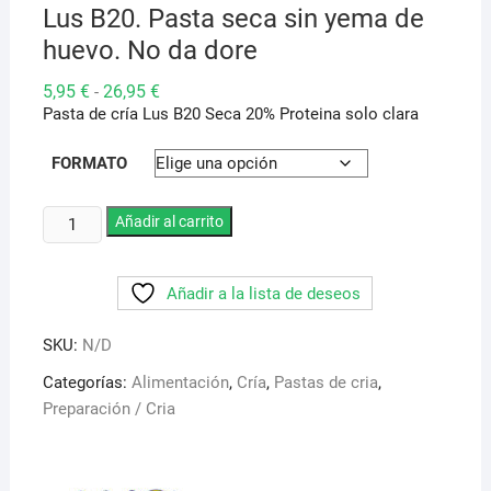
Lus B20. Pasta seca sin yema de
huevo. No da dore
Rango
5,95
€
26,95
€
-
de
Pasta de cría Lus B20
Seca 20% Proteina solo clara
precios:
desde
5,95 €
FORMATO
hasta
26,95 €
Lus
Añadir al carrito
B20.
Pasta
Añadir a la lista de deseos
seca
sin
SKU:
N/D
yema
de
Categorías:
Alimentación
,
Cría
,
Pastas de cria
,
huevo.
Preparación / Cria
No
da
dore