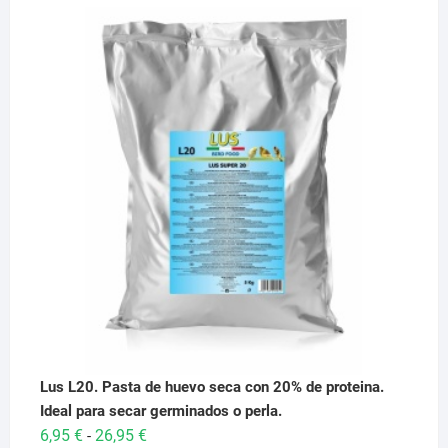
Lus L20. Pasta de huevo seca con 20% de proteina.
Ideal para secar germinados o perla.
Rango
6,95
€
26,95
€
-