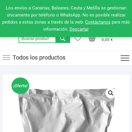
Saltar
660 079 911
Men
Los envíos a Canarias, Baleares, Ceuta y Melilla se gestionan
al
de
únicamente por teléfono o WhatsApp. No es posible realizar
contenido
pedidos a estas zonas a través de la web.
Contáctanos
para más
la
información.
Descartar
barr
0
0
Total
Buscar
supe
0,00 €
por:
Todos los productos
¡Oferta!