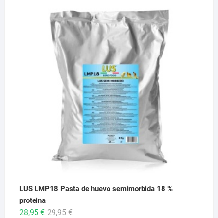
de
precios:
desde
6,95 €
hasta
26,95 €
LUS LMP18 Pasta de huevo semimorbida 18 %
proteina
El
El
28,95
€
29,95
€