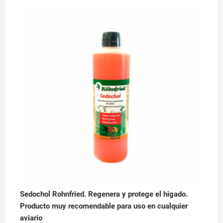
precio
precio
original
actual
era:
es:
29,95 €.
28,95 €.
Sedochol Rohnfried. Regenera y protege el higado.
Producto muy recomendable para uso en cualquier
aviario