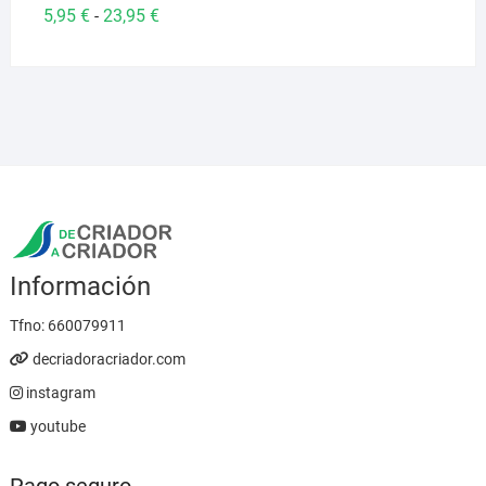
Rango
5,95
€
23,95
€
-
de
precios:
desde
5,95 €
hasta
23,95 €
Información
Tfno:
660079911
decriadoracriador.com
instagram
youtube
Pago seguro