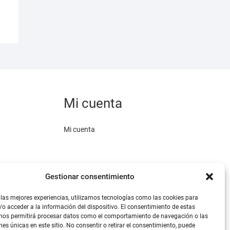
Las
opciones
se
pueden
elegir
en
la
página
de
s
Mi cuenta
producto
Mi cuenta
Gestionar consentimiento
 las mejores experiencias, utilizamos tecnologías como las cookies para
o acceder a la información del dispositivo. El consentimiento de estas
omo medio de
 nos permitirá procesar datos como el comportamiento de navegación o las
.
nes únicas en este sitio. No consentir o retirar el consentimiento, puede