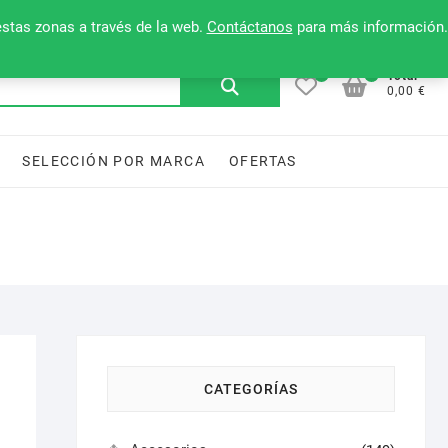
Mi cuenta
Contacto
Lista de deseos
estas zonas a través de la web.
Contáctanos
para más información.
0
0
Buscar
Total
0,00 €
por:
SELECCIÓN POR MARCA
OFERTAS
CATEGORÍAS