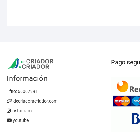
Las
opciones
se
pueden
elegir
en
la
página
de
Pago segu
producto
Información
Tfno:
660079911
decriadoracriador.com
instagram
youtube