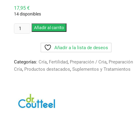
17,95
€
14 disponibles
Calcium
Añadir al carrito
D3.
Dr
Añadir a la lista de deseos
Coutteel.
500
Categorías:
Cría
,
Fertilidad
,
Preparación / Cria
,
Preparación
ml.
Cría
,
Productos destacados
,
Suplementos y Tratamientos
Calcio
enriquecido
con
vitamida
D3.
Previene
el
huevo
atravesado