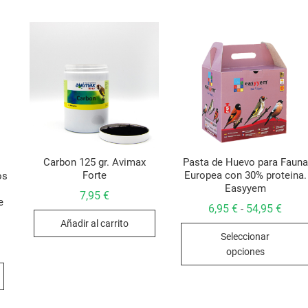
Carbon 125 gr. Avimax
Pasta de Huevo para Fauna
Forte
Europea con 30% proteina.
os
Easyyem
7,95
€
e
Rang
6,95
€
54,95
€
-
de
Añadir al carrito
preci
Seleccionar
desd
6,95 
opciones
hasta
54,95