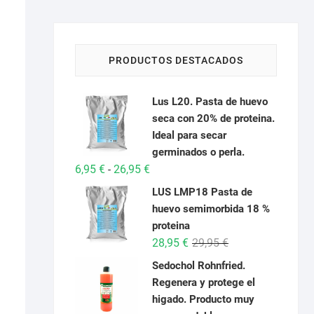
PRODUCTOS DESTACADOS
Lus L20. Pasta de huevo
seca con 20% de proteina.
Ideal para secar
germinados o perla.
Rango
6,95
€
26,95
€
-
de
LUS LMP18 Pasta de
precios:
huevo semimorbida 18 %
desde
proteina
6,95 €
El
El
28,95
€
29,95
€
hasta
precio
precio
Sedochol Rohnfried.
26,95 €
original
actual
Regenera y protege el
era:
es:
higado. Producto muy
29,95 €.
28,95 €.