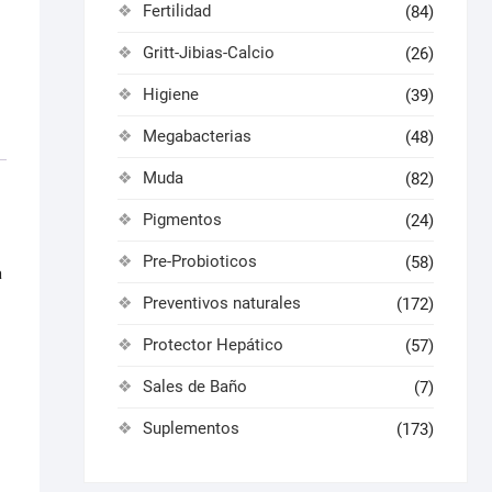
Fertilidad
(84)
Gritt-Jibias-Calcio
(26)
Higiene
(39)
Megabacterias
(48)
Muda
(82)
Pigmentos
(24)
Pre-Probioticos
(58)
a
Preventivos naturales
(172)
Protector Hepático
(57)
Sales de Baño
(7)
Suplementos
(173)