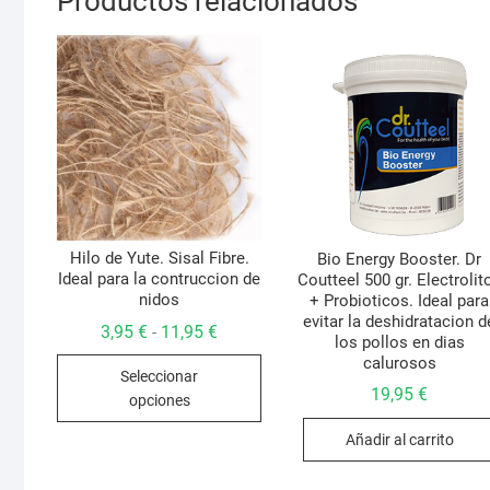
Productos relacionados
Hilo de Yute. Sisal Fibre.
Bio Energy Booster. Dr
Ideal para la contruccion de
Coutteel 500 gr. Electrolit
nidos
+ Probioticos. Ideal para
evitar la deshidratacion d
Rango
3,95
€
11,95
€
-
los pollos en dias
de
Este
precios:
calurosos
Seleccionar
desde
producto
19,95
€
3,95 €
opciones
hasta
tiene
11,95 €
múltiples
Añadir al carrito
variantes.