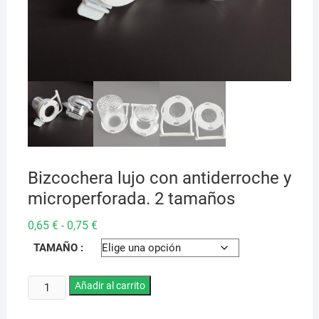
Bizcochera lujo con antiderroche y
microperforada. 2 tamaños
Rango
0,65
€
0,75
€
-
de
precios:
TAMAÑO :
desde
0,65 €
hasta
Bizcochera
Añadir al carrito
0,75 €
lujo
con