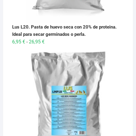
Lus L20. Pasta de huevo seca con 20% de proteina.
Ideal para secar germinados o perla.
Rango
6,95
€
26,95
€
-
de
precios:
desde
6,95 €
hasta
26,95 €