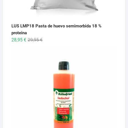
LUS LMP18 Pasta de huevo semimorbida 18 %
proteina
El
El
28,95
€
29,95
€
precio
precio
original
actual
era:
es:
29,95 €.
28,95 €.