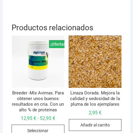
Productos relacionados
¡Oferta!
Breeder -Mix Avimax. Para
Linaza Dorada. Mejora la
obtener unos buenos
calidad y sedosidad de la
resultados en cria. Con un
pluma de los ejemplares
alto % de proteinas
2,95
€
Rango
12,95
€
52,95
€
-
de
Añadir al carrito
Este
precios:
Seleccionar
desde