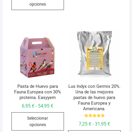
producto
12,95 €
opciones
hasta
tiene
52,95 €
múltiples
variantes.
Las
opciones
se
pueden
elegir
en
la
página
de
Pasta de Huevo para
Lus Indyx con Germix 20%.
Fauna Europea con 30%
Una de las mejores
producto
proteina. Easyyem
pastas de huevo para
Fauna Europea y
Rango
6,95
€
54,95
€
-
Americana.
de
Este
precios:
Seleccionar
desde
producto
Valorado
6,95 €
Rango
7,25
€
31,95
€
-
opciones
con
hasta
de
tiene
5.00
Este
de 5