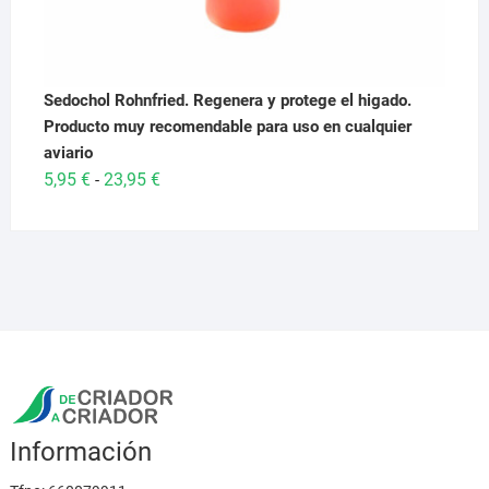
Sedochol Rohnfried. Regenera y protege el higado.
Producto muy recomendable para uso en cualquier
aviario
Rango
5,95
€
23,95
€
-
de
precios:
desde
5,95 €
hasta
23,95 €
Información