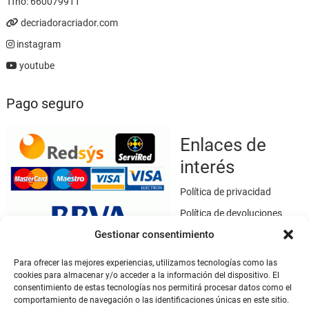
Tfno:
660079911
decriadoracriador.com
instagram
youtube
Pago seguro
Enlaces de
interés
Política de privacidad
Política de devoluciones
Gestionar consentimiento
Política de cookies
Términos y condiciones
Para ofrecer las mejores experiencias, utilizamos tecnologías como las
cookies para almacenar y/o acceder a la información del dispositivo. El
Aviso legal
consentimiento de estas tecnologías nos permitirá procesar datos como el
Este sitio web utiliza SSL / TLS como medio de seguridad para el
comportamiento de navegación o las identificaciones únicas en este sitio.