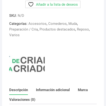
Añadir a la lista de deseos
antiderroche
y
SKU:
N/D
microperforada.
2
Categorías:
Accesorios
,
Comederos
,
Muda
,
tamaños
Preparación / Cria
,
Productos destacados
,
Reposo
,
cantidad
Varios
Descripción
Información adicional
Marca
Valoraciones (0)