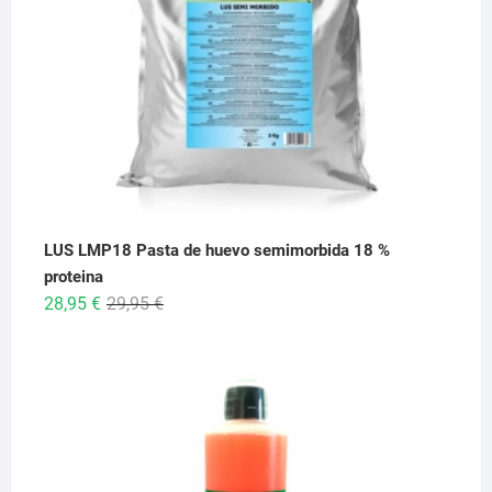
LUS LMP18 Pasta de huevo semimorbida 18 %
proteina
El
El
28,95
€
29,95
€
precio
precio
original
actual
era:
es:
29,95 €.
28,95 €.