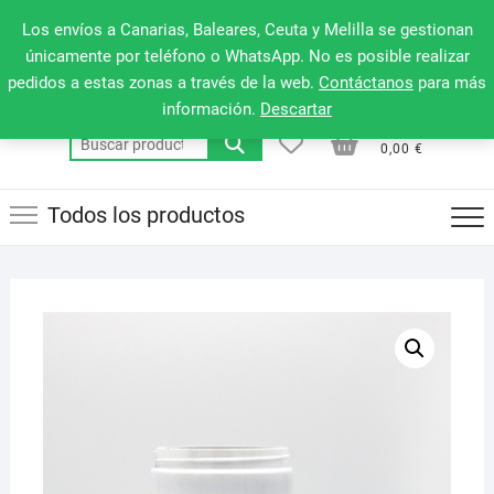
Saltar
660 079 911
Men
Los envíos a Canarias, Baleares, Ceuta y Melilla se gestionan
al
de
únicamente por teléfono o WhatsApp. No es posible realizar
contenido
pedidos a estas zonas a través de la web.
Contáctanos
para más
la
información.
Descartar
barr
0
0
Total
Buscar
supe
0,00 €
por:
Todos los productos