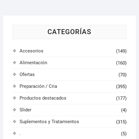
se
en
pued
la
elegir
página
en
de
la
CATEGORÍAS
producto
págin
de
Accesorios
(149)
produ
Alimentación
(160)
Ofertas
(70)
Preparación / Cria
(395)
Productos destacados
(177)
Slider
(4)
Suplementos y Tratamientos
(315)
.
(5)