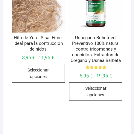
pueden
en
elegir
la
en
págin
la
de
página
produ
de
Hilo de Yute. Sisal Fibre.
Usnegano Rohnfried.
Ideal para la contruccion
Preventivo 100% natural
producto
de nidos
contra tricomonas y
coccidios. Extractos de
Rango
3,95
€
11,95
€
-
Oregano y Usnea Barbata
de
Este
precios:
Seleccionar
desde
producto
Valorado
3,95 €
Rango
5,95
€
19,95
€
-
opciones
con
hasta
de
tiene
5.00
Este
11,95 €
precios:
de 5
múltiples
Seleccionar
desde
produ
5,95 €
variantes.
opciones
hasta
tiene
Las
19,95 €
múlti
opciones
varian
se
Las
pueden
opcio
elegir