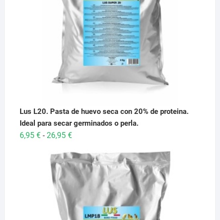
Lus L20. Pasta de huevo seca con 20% de proteina.
Ideal para secar germinados o perla.
Rango
6,95
€
26,95
€
-
de
precios:
desde
6,95 €
hasta
26,95 €