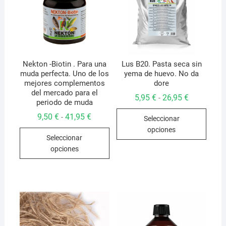
Nekton -Biotin . Para una
Lus B20. Pasta seca sin
muda perfecta. Uno de los
yema de huevo. No da
mejores complementos
dore
del mercado para el
Rango
5,95
€
26,95
€
-
periodo de muda
de
Este
precios:
Rango
9,50
€
41,95
€
-
Seleccionar
desde
produ
de
5,95 €
opciones
Este
precios:
hasta
tiene
Seleccionar
desde
26,95 €
producto
9,50 €
múlti
opciones
hasta
tiene
varian
41,95 €
múltiples
Las
variantes.
opcio
Las
se
opciones
pued
se
elegir