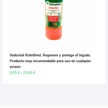
Sedochol Rohnfried. Regenera y protege el higado.
Producto muy recomendable para uso en cualquier
aviario
Rango
5,95
€
23,95
€
-
de
precios:
desde
5,95 €
hasta
23,95 €