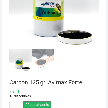
Carbon 125 gr. Avimax Forte
7,95
€
10 disponibles
Carbon
Añadir al carrito