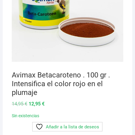
Avimax Betacaroteno . 100 gr .
Intensifica el color rojo en el
plumaje
El
El
14,95
€
12,95
€
precio
precio
original
actual
Sin existencias
era:
es:
14,95 €.
12,95 €.
Añadir a la lista de deseos