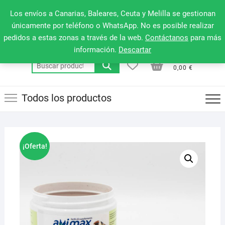
Saltar
660 079 911
Men
Los envíos a Canarias, Baleares, Ceuta y Melilla se gestionan
al
de
únicamente por teléfono o WhatsApp. No es posible realizar
contenido
pedidos a estas zonas a través de la web.
Contáctanos
para más
la
información.
Descartar
barr
0
0
Total
Buscar
supe
0,00 €
por:
Todos los productos
¡Oferta!