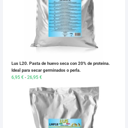
Lus L20. Pasta de huevo seca con 20% de proteina.
Ideal para secar germinados o perla.
Rango
6,95
€
26,95
€
-
de
precios:
desde
6,95 €
hasta
26,95 €