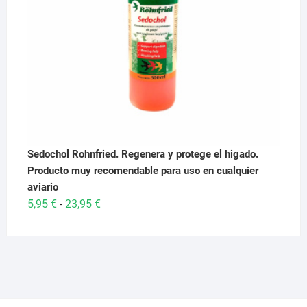
Sedochol Rohnfried. Regenera y protege el higado.
Producto muy recomendable para uso en cualquier
aviario
Rango
5,95
€
23,95
€
-
de
precios:
desde
5,95 €
hasta
23,95 €