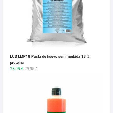
LUS LMP18 Pasta de huevo semimorbida 18 %
proteina
El
El
28,95
€
29,95
€
precio
precio
original
actual
era:
es:
29,95 €.
28,95 €.