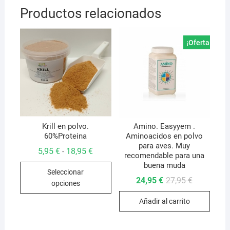
Productos relacionados
¡Oferta!
Krill en polvo.
Amino. Easyyem .
60%Proteina
Aminoacidos en polvo
para aves. Muy
Rango
5,95
€
18,95
€
-
recomendable para una
de
Este
buena muda
precios:
Seleccionar
desde
producto
El
El
24,95
€
27,95
€
5,95 €
opciones
precio
precio
hasta
tiene
original
actual
18,95 €
múltiples
Añadir al carrito
era:
es:
27,95 €.
24,95 €.
variantes.
Las