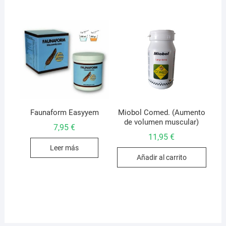
opciones
se
pueden
elegir
en
la
página
de
producto
Faunaform Easyyem
Miobol Comed. (Aumento
de volumen muscular)
7,95
€
11,95
€
Leer más
Añadir al carrito