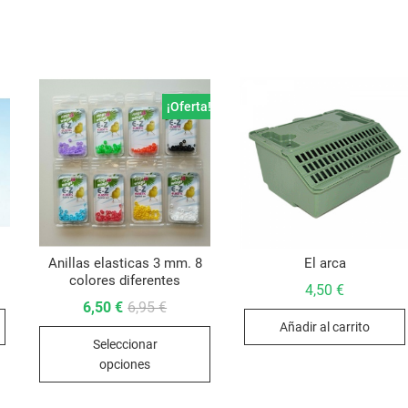
¡Oferta!
Anillas elasticas 3 mm. 8
El arca
colores diferentes
4,50
€
El
El
6,50
€
6,95
€
precio
precio
Añadir al carrito
Este
original
actual
Seleccionar
era:
es:
producto
6,95 €.
6,50 €.
opciones
tiene
múltiples