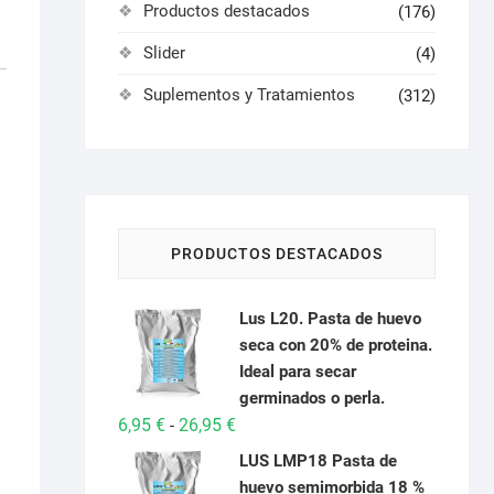
Productos destacados
(176)
Slider
(4)
Suplementos y Tratamientos
(312)
PRODUCTOS DESTACADOS
Lus L20. Pasta de huevo
seca con 20% de proteina.
Ideal para secar
germinados o perla.
Rango
6,95
€
26,95
€
-
de
LUS LMP18 Pasta de
precios:
huevo semimorbida 18 %