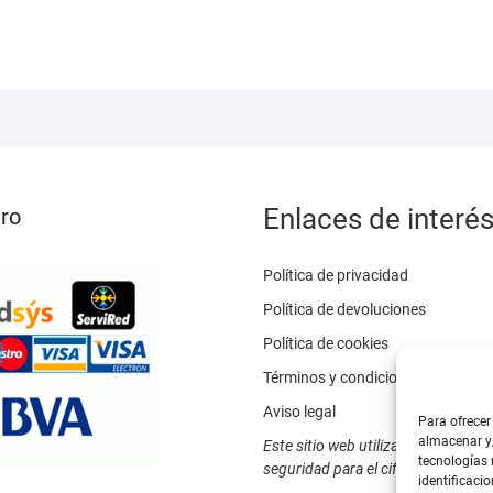
variantes.
Las
opciones
se
pueden
elegir
en
la
Enlaces de interé
ro
página
de
Política de privacidad
producto
Política de devoluciones
Política de cookies
Términos y condiciones
Aviso legal
Para ofrecer
almacenar y/
Este sitio web utiliza SSL / TLS c
tecnologías
seguridad para el cifrado de datos
identificacio