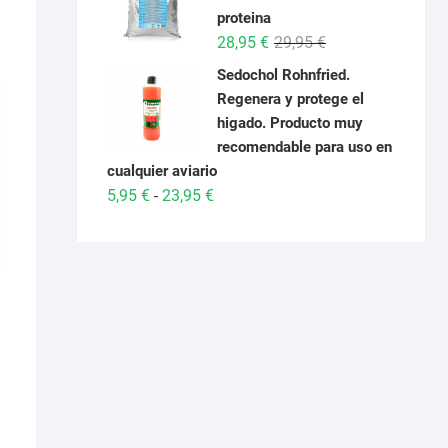
desde
proteina
6,95 €
El
El
28,95
€
29,95
€
hasta
precio
precio
Sedochol Rohnfried.
26,95 €
original
actual
Regenera y protege el
era:
es:
higado. Producto muy
29,95 €.
28,95 €.
recomendable para uso en
cualquier aviario
Rango
5,95
€
23,95
€
-
de
precios:
desde
5,95 €
hasta
23,95 €