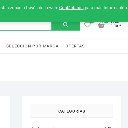
Mi cuenta
Contacto
Lista de deseos
estas zonas a través de la web.
Contáctanos
para más información.
0
0
Buscar
Total
0,00 €
por:
SELECCIÓN POR MARCA
OFERTAS
CATEGORÍAS