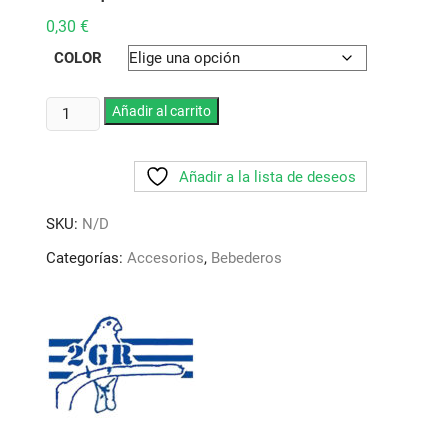
0,30
€
COLOR
Bebedero
Añadir al carrito
72
cc.
Añadir a la lista de deseos
Art
274
SKU:
N/D
2GR.
Disponible
Categorías:
Accesorios
,
Bebederos
en
2
colores:
Azul
y
transparente
cantidad