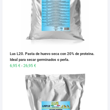
Lus L20. Pasta de huevo seca con 20% de proteina.
Ideal para secar germinados o perla.
Rango
6,95
€
26,95
€
-
de
precios:
desde
6,95 €
hasta
26,95 €