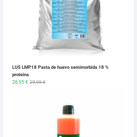
LUS LMP18 Pasta de huevo semimorbida 18 %
proteina
El
El
28,95
€
29,95
€
precio
precio
original
actual
era:
es:
29,95 €.
28,95 €.