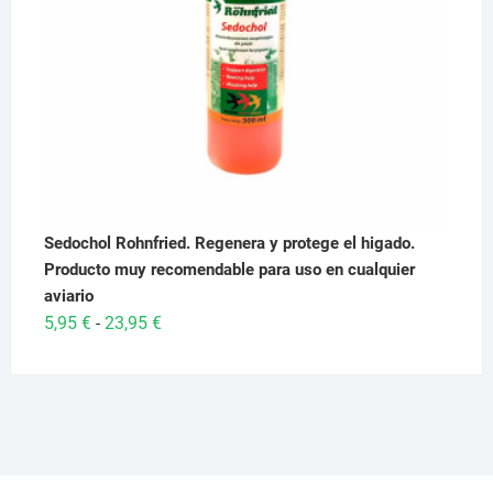
Sedochol Rohnfried. Regenera y protege el higado.
Producto muy recomendable para uso en cualquier
aviario
Rango
5,95
€
23,95
€
-
de
precios:
desde
5,95 €
hasta
23,95 €