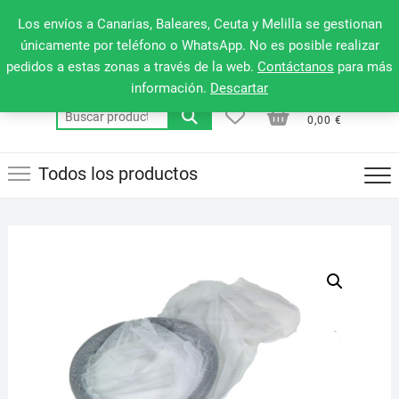
Saltar
660 079 911
Men
Los envíos a Canarias, Baleares, Ceuta y Melilla se gestionan
al
de
únicamente por teléfono o WhatsApp. No es posible realizar
contenido
pedidos a estas zonas a través de la web.
Contáctanos
para más
la
información.
Descartar
barr
0
0
Total
Buscar
supe
0,00 €
por:
Todos los productos