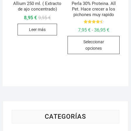
de
Allium 250 ml. ( Extracto
Perla 30% Proteina. All
de ajo concentrado)
Pet. Hace crecer a los
producto
pichones muy rapido
El
El
8,95
€
9,95
€
precio
precio
original
actual
Valorado
Rango
7,95
€
36,95
€
Leer más
-
era:
es:
con
de
9,95 €.
8,95 €.
4.50
Este
precios:
de 5
Seleccionar
desde
produ
7,95 €
opciones
hasta
tiene
36,95 €
múlti
varian
Las
opcio
se
pued
elegir
en
la
CATEGORÍAS
págin
de