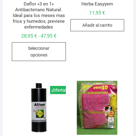
Daflor «3 en 1»
Herba Easyyem
Antibacteriano Natural.
11,95
€
Ideal para los meses mas
frios y humedos, previene
Añadir al carrito
enfermedades
Rango
28,95
€
47,95
€
-
de
Este
precios:
Seleccionar
desde
producto
28,95 €
opciones
hasta
tiene
47,95 €
múltiples
variantes.
Las
opciones
¡Oferta!
se
pueden
elegir
en
la
página