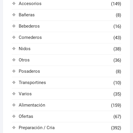
Accesorios
(149)
produ
Bañeras
(8)
Bebederos
(16)
Comederos
(43)
Nidos
(38)
Otros
(36)
Posaderos
(8)
Transportines
(10)
Varios
(35)
Alimentación
(159)
Ofertas
(67)
Preparación / Cria
(392)