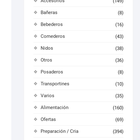
Accesorios
(149)
Bañeras
(8)
Bebederos
(16)
Comederos
(43)
Nidos
(38)
Otros
(36)
Posaderos
(8)
Transportines
(10)
Varios
(35)
Alimentación
(160)
Ofertas
(69)
Preparación / Cria
(394)