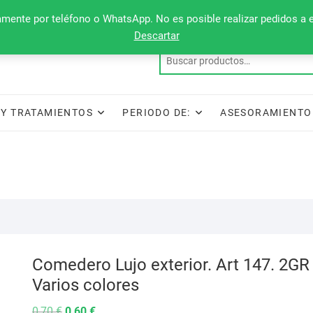
camente por teléfono o WhatsApp. No es posible realizar pedidos a 
Descartar
Y TRATAMIENTOS
PERIODO DE:
ASESORAMIENTO
Comedero Lujo exterior. Art 147. 2GR
Varios colores
El
El
0,70
€
0,60
€