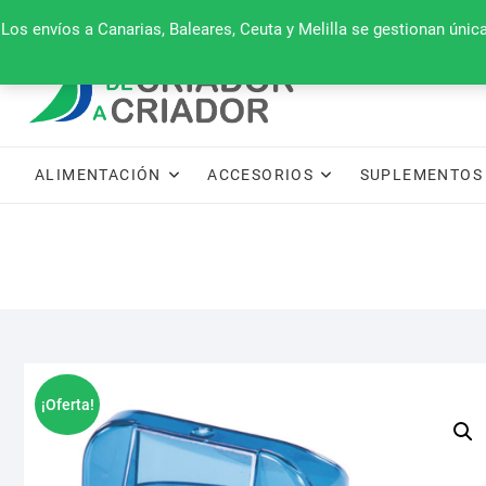
Saltar
660 079 911
Los envíos a Canarias, Baleares, Ceuta y Melilla se gestionan úni
al
contenido
ALIMENTACIÓN
ACCESORIOS
SUPLEMENTOS 
¡Oferta!