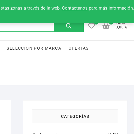
Mi cuenta
Contacto
Lista de deseos
estas zonas a través de la web.
Contáctanos
para más información.
0
0
Buscar
Total
0,00 €
por:
SELECCIÓN POR MARCA
OFERTAS
CATEGORÍAS