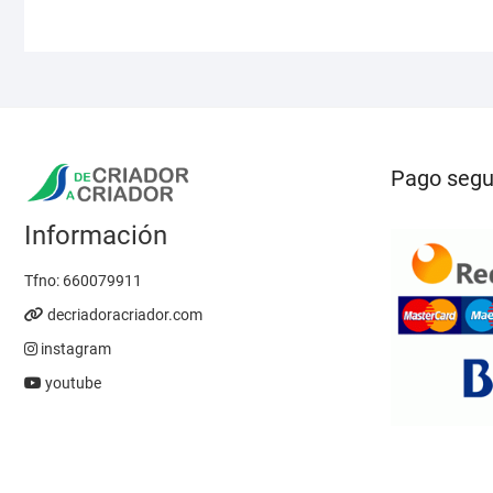
opciones
se
pueden
elegir
en
la
página
Pago segu
de
producto
Información
Tfno:
660079911
decriadoracriador.com
instagram
youtube