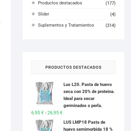
Productos destacados
(177)
Slider
(4)
Suplementos y Tratamientos
(314)
PRODUCTOS DESTACADOS
Lus L20. Pasta de huevo
seca con 20% de proteina.
Ideal para secar
germinados o perla.
Rango
6,95
€
26,95
€
-
de
LUS LMP18 Pasta de
precios:
huevo semimorbida 18 %