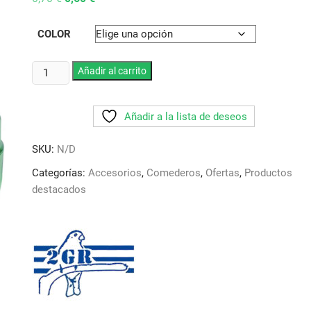
precio
precio
original
actual
era:
es:
COLOR
0,70 €.
0,60 €.
Comedero
Añadir al carrito
Lujo
exterior.
Añadir a la lista de deseos
Art
147.
SKU:
N/D
2GR
Varios
Categorías:
Accesorios
,
Comederos
,
Ofertas
,
Productos
colores
destacados
cantidad