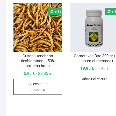
¡Oferta!
¡Ofer
Gusano tenebrios
Cometaves Bird 300 gr (
deshidratados. 50%
unico en el mercado)
proteina bruta
El
El
19,95
€
21,95
€
prec
prec
Rango
6,95
€
22,95
€
-
orig
actu
de
Añadir al carrito
era:
es:
Este
precios:
21,9
19,9
Seleccionar
desde
producto
6,95 €
opciones
hasta
tiene
22,95 €
múltiples
variantes.
Las