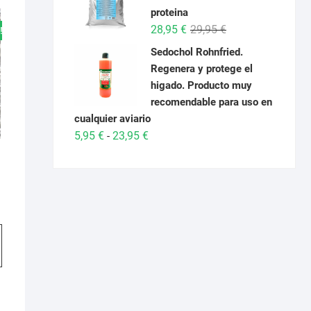
desde
proteina
6,95 €
El
El
28,95
€
29,95
€
!
hasta
precio
precio
Sedochol Rohnfried.
26,95 €
original
actual
Regenera y protege el
era:
es:
higado. Producto muy
29,95 €.
28,95 €.
recomendable para uso en
cualquier aviario
Rango
5,95
€
23,95
€
-
de
precios:
desde
5,95 €
o
hasta
Este
os:
23,95 €
e
producto
 €
a
tiene
 €
múltiples
variantes.