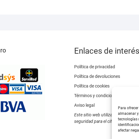
se
pueden
elegir
en
la
página
de
Enlaces de interé
ro
producto
Política de privacidad
Política de devoluciones
Política de cookies
Términos y condiciones
Aviso legal
Para ofrecer
almacenar y/
Este sitio web utiliza SSL / TLS c
tecnologías
seguridad para el cifrado de datos
identificacio
afectar nega