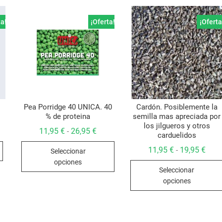
ta!
¡Oferta!
¡Oferta
Pea Porridge 40 UNICA. 40
Cardón. Posiblemente la
% de proteina
semilla mas apreciada por
los jilgueros y otros
Rango
11,95
€
26,95
€
-
carduelidos
io
io
de
Este
inal
al
precios:
Rang
11,95
€
19,95
€
-
Seleccionar
desde
producto
de
5 €.
5 €.
11,95 €
opciones
preci
hasta
tiene
Seleccionar
desd
26,95 €
11,95
múltiples
opciones
hast
variantes.
19,95
Las
opciones