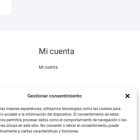
Las
opciones
se
pueden
elegir
en
la
s
Mi cuenta
página
de
Mi cuenta
producto
Gestionar consentimiento
 las mejores experiencias, utilizamos tecnologías como las cookies para
o acceder a la información del dispositivo. El consentimiento de estas
omo medio de
 nos permitirá procesar datos como el comportamiento de navegación o las
.
nes únicas en este sitio. No consentir o retirar el consentimiento, puede
tivamente a ciertas características y funciones.