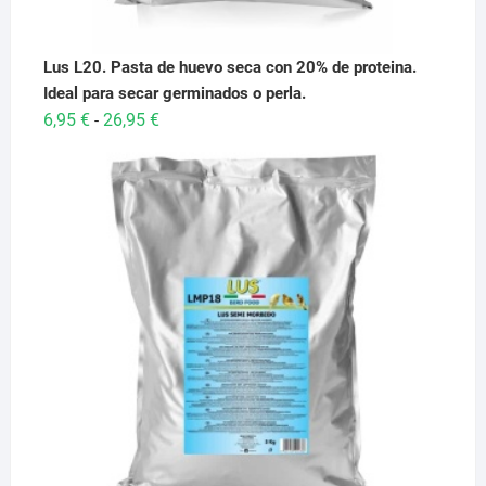
Lus L20. Pasta de huevo seca con 20% de proteina.
Ideal para secar germinados o perla.
Rango
6,95
€
26,95
€
-
de
precios:
desde
6,95 €
hasta
26,95 €