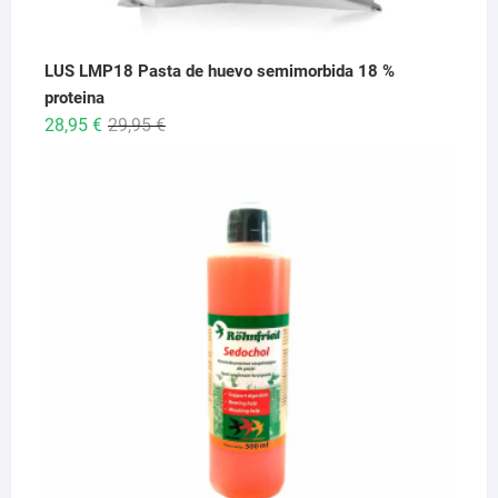
LUS LMP18 Pasta de huevo semimorbida 18 %
proteina
El
El
28,95
€
29,95
€
precio
precio
original
actual
era:
es:
29,95 €.
28,95 €.