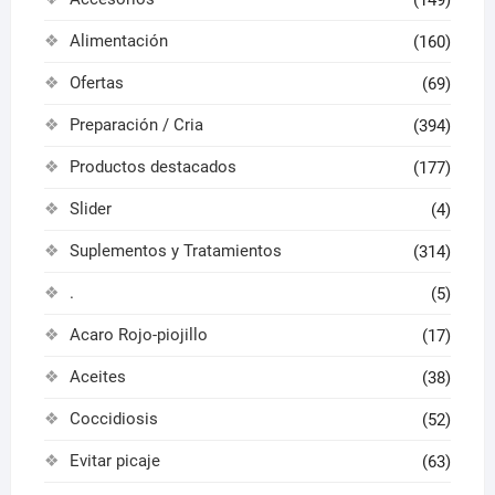
(149)
produ
Alimentación
(160)
Ofertas
(69)
Preparación / Cria
(394)
Productos destacados
(177)
Slider
(4)
Suplementos y Tratamientos
(314)
.
(5)
Acaro Rojo-piojillo
(17)
Aceites
(38)
Coccidiosis
(52)
Evitar picaje
(63)