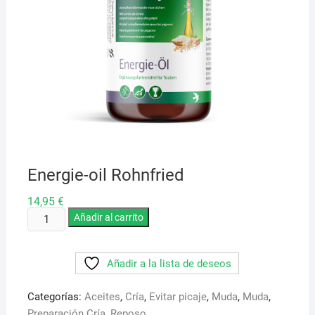
Energie-oil Rohnfried
14,95
€
Energie-
Añadir al carrito
oil
Rohnfried
Añadir a la lista de deseos
cantidad
Categorías:
Aceites
,
Cría
,
Evitar picaje
,
Muda
,
Muda
,
Preparación Cría
,
Reposo