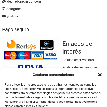
decriadoracriador.com
instagram
youtube
Pago seguro
Enlaces de
interés
Política de privacidad
Política de devoluciones
Gestionar consentimiento
Política de cookies
Términos y condiciones
Para ofrecer las mejores experiencias, utilizamos tecnologías como las
cookies para almacenar y/o acceder a la información del dispositivo. El
Aviso legal
consentimiento de estas tecnologías nos permitirá procesar datos como el
Este sitio web utiliza SSL / TLS como medio de seguridad para el
comportamiento de navegación o las identificaciones únicas en este sitio.
cifrado de datos.
No consentir o retirar el consentimiento, puede afectar negativamente a
ciertas características y funciones.