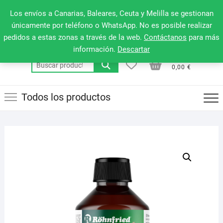
Saltar
660 079 911
Men
Los envíos a Canarias, Baleares, Ceuta y Melilla se gestionan
al
de
únicamente por teléfono o WhatsApp. No es posible realizar
contenido
pedidos a estas zonas a través de la web.
Contáctanos
para más
la
información.
Descartar
barr
0
0
Total
Buscar
supe
0,00 €
por:
Todos los productos