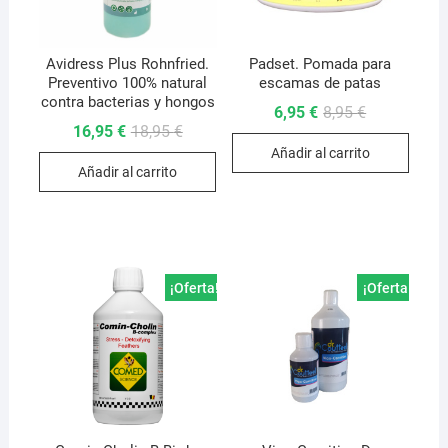
Avidress Plus Rohnfried.
Padset. Pomada para
Preventivo 100% natural
escamas de patas
contra bacterias y hongos
El
El
6,95
€
8,95
€
precio
precio
El
El
16,95
€
18,95
€
original
actual
precio
precio
Añadir al carrito
era:
es:
original
actual
8,95 €.
6,95 €.
Añadir al carrito
era:
es:
18,95 €.
16,95 €.
¡Oferta!
¡Oferta!