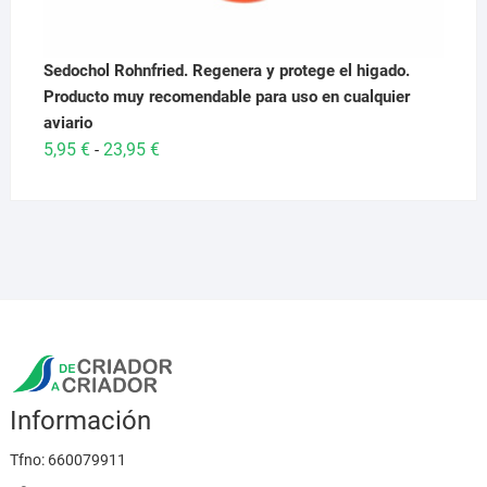
Sedochol Rohnfried. Regenera y protege el higado.
Producto muy recomendable para uso en cualquier
aviario
Rango
5,95
€
23,95
€
-
de
precios:
desde
5,95 €
hasta
23,95 €
Información
Tfno:
660079911