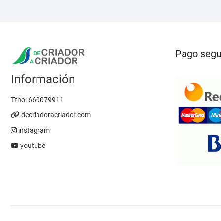
pueden
elegir
en
la
Pago segu
página
de
Información
producto
Tfno:
660079911
decriadoracriador.com
instagram
youtube