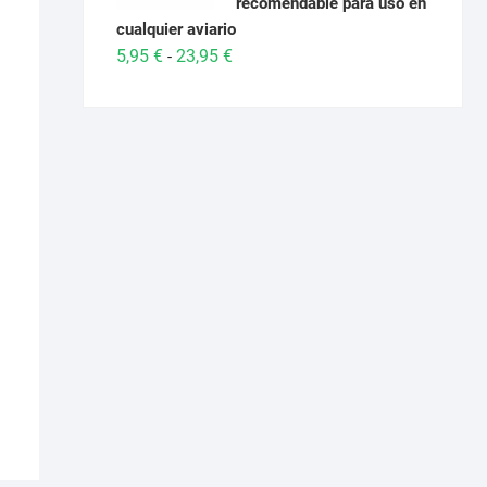
recomendable para uso en
cualquier aviario
Rango
5,95
€
23,95
€
-
de
precios:
desde
5,95 €
hasta
23,95 €