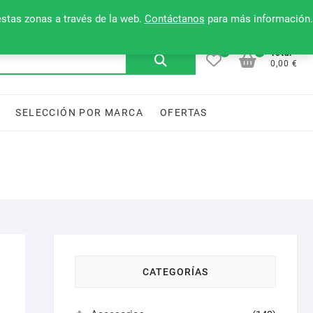
Mi cuenta
Contacto
Lista de deseos
estas zonas a través de la web.
Contáctanos
para más información.
0
0
Buscar
Total
0,00 €
por:
SELECCIÓN POR MARCA
OFERTAS
CATEGORÍAS