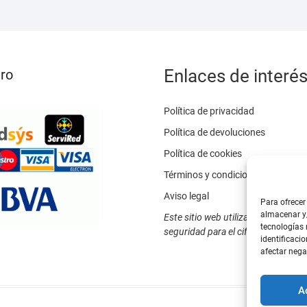
elegir
en
la
página
de
Enlaces de interé
ro
producto
Política de privacidad
Política de devoluciones
Política de cookies
Términos y condiciones
Aviso legal
Para ofrecer
almacenar y/
Este sitio web utiliza SSL / TLS c
tecnologías
seguridad para el cifrado de datos
identificacio
afectar nega
A