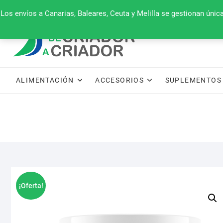
Saltar
660 079 911
Los envíos a Canarias, Baleares, Ceuta y Melilla se gestionan úni
al
contenido
ALIMENTACIÓN
ACCESORIOS
SUPLEMENTOS 
¡Oferta!