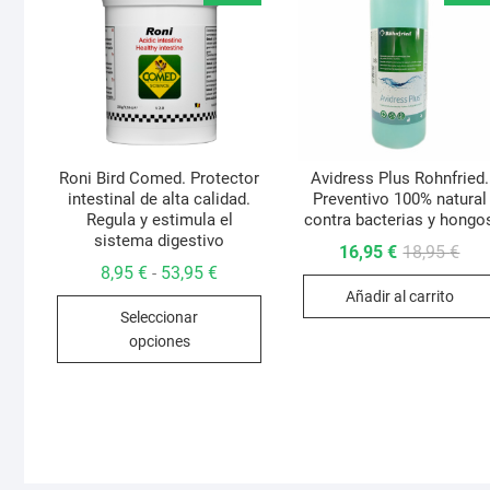
Roni Bird Comed. Protector
Avidress Plus Rohnfried.
intestinal de alta calidad.
Preventivo 100% natural
Regula y estimula el
contra bacterias y hongo
sistema digestivo
El
El
16,95
€
18,95
€
prec
prec
Rango
8,95
€
53,95
€
-
orig
actu
de
Añadir al carrito
era:
es:
Este
precios:
18,9
16,9
Seleccionar
desde
producto
8,95 €
opciones
hasta
tiene
53,95 €
múltiples
variantes.
Las
opciones
se