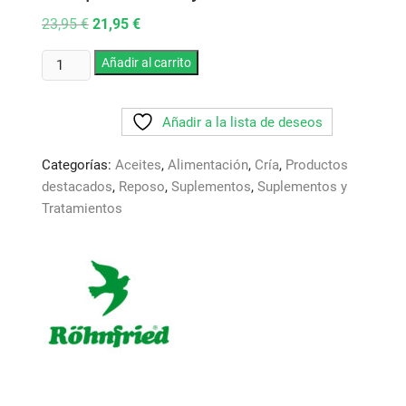
El
El
23,95
€
21,95
€
precio
precio
original
actual
FatBooster
era:
Añadir al carrito
es:
23,95 €.
21,95 €.
Rohnfried.
Asegura
Añadir a la lista de deseos
un
suministro
Categorías:
Aceites
,
Alimentación
,
Cría
,
Productos
optimo
destacados
,
Reposo
,
Suplementos
,
Suplementos y
de
Tratamientos
energia
durante
competiciones
y
entrenamientos.
cantidad