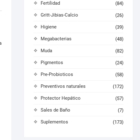
Fertilidad
(84)
Gritt-Jibias-Calcio
(26)
Higiene
(39)
Megabacterias
(48)
a
Muda
(82)
Pigmentos
(24)
Pre-Probioticos
(58)
Preventivos naturales
(172)
Protector Hepático
(57)
Sales de Baño
(7)
Suplementos
(173)