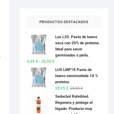
PRODUCTOS DESTACADOS
Lus L20. Pasta de huevo
seca con 20% de proteina.
Ideal para secar
germinados o perla.
l
Rango
6,95
€
26,95
€
-
de
LUS LMP18 Pasta de
precios:
huevo semimorbida 18 %
desde
proteina
6,95 €
El
El
28,95
€
29,95
€
hasta
precio
precio
Sedochol Rohnfried.
26,95 €
original
actual
Regenera y protege el
era:
es:
higado. Producto muy
29,95 €.
28,95 €.