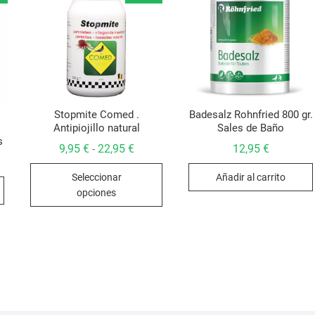
Stopmite Comed .
Badesalz Rohnfried 800 gr.
Antipiojillo natural
Sales de Baño
s
Rango
9,95
€
22,95
€
12,95
€
-
de
Este
precios:
io
io
Seleccionar
Añadir al carrito
desde
inal
al
producto
9,95 €
opciones
hasta
tiene
5 €.
5 €.
22,95 €
múltiples
variantes.
Las
opciones
se
pueden