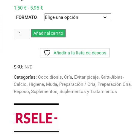
Rango
1,50
€
5,95
€
-
de
precios:
FORMATO
desde
1,50 €
hasta
Gritt
Añadir al carrito
5,95 €
Prestige
Kristal
Añadir a la lista de deseos
con
anis.
SKU:
N/D
Versele
Laga.
Categorías:
Coccidiosis
,
Cría
,
Evitar picaje
,
Gritt-Jibias-
Ideal
Calcio
,
Higiene
,
Muda
,
Preparación / Cria
,
Preparación Cría
,
para
Reposo
,
Suplementos
,
Suplementos y Tratamientos
mejorar
el
sistema
digestivo
cantidad