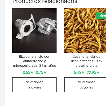
Productos relacionados
¡Ofer
Bizcochera lujo con
Gusano tenebrios
antiderroche y
deshidratados. 50%
microperforada. 2 tamaños
proteina bruta
Rango
Ran
0,65
€
0,75
€
6,95
€
22,95
€
-
-
de
de
Este
precios:
prec
Seleccionar
Seleccionar
desde
des
producto
0,65 €
6,95
opciones
opciones
hasta
hast
tiene
0,75 €
22,9
múltiples
variantes.