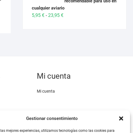
recomendable para uso en
 €
múltiples
cualquier aviario
variantes.
Rango
5,95
€
23,95
€
-
Las
de
opciones
precios:
se
desde
pueden
5,95 €
elegir
hasta
en
23,95 €
la
página
s
Mi cuenta
de
producto
Mi cuenta
Gestionar consentimiento
 las mejores experiencias, utilizamos tecnologías como las cookies para