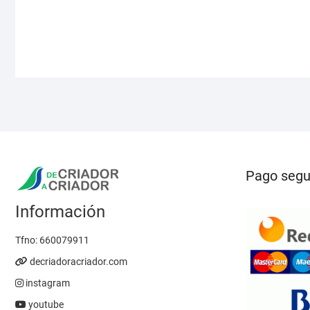
Las
opciones
se
pueden
elegir
en
la
página
de
producto
Pago segu
Información
Tfno:
660079911
decriadoracriador.com
instagram
youtube