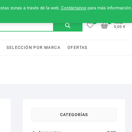
Mi cuenta
Contacto
Lista de deseos
estas zonas a través de la web.
Contáctanos
para más información.
0
0
Buscar
Total
0,00 €
por:
SELECCIÓN POR MARCA
OFERTAS
CATEGORÍAS