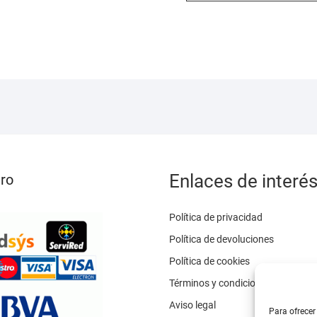
Las
19,95
se
opciones
pueden
se
elegir
pueden
en
elegir
la
en
página
la
de
página
producto
de
producto
Enlaces de interé
ro
Política de privacidad
Política de devoluciones
Política de cookies
Términos y condiciones
Aviso legal
Para ofrecer