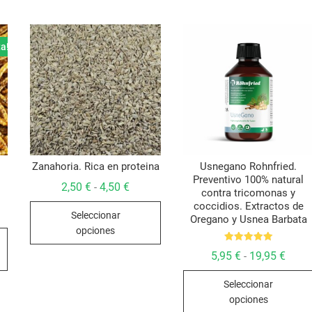
ta!
Zanahoria. Rica en proteina
Usnegano Rohnfried.
Preventivo 100% natural
Rango
2,50
€
4,50
€
-
contra tricomonas y
de
Este
coccidios. Extractos de
precios:
go
Seleccionar
desde
Oregano y Usnea Barbata
producto
2,50 €
opciones
Este
ios:
hasta
tiene
de
4,50 €
producto
Valorado
 €
Rang
5,95
€
19,95
€
múltiples
-
con
a
de
tiene
5.00
variantes.
5 €
preci
de 5
múltiples
Seleccionar
desd
Las
5,95 
variantes.
opciones
opciones
hasta