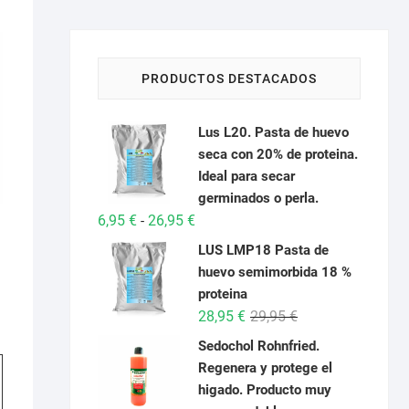
PRODUCTOS DESTACADOS
Lus L20. Pasta de huevo
seca con 20% de proteina.
Ideal para secar
germinados o perla.
Rango
6,95
€
26,95
€
-
de
LUS LMP18 Pasta de
precios:
huevo semimorbida 18 %
desde
proteina
6,95 €
El
El
28,95
€
29,95
€
hasta
o
precio
precio
Sedochol Rohnfried.
26,95 €
original
actual
Este
os:
Regenera y protege el
e
era:
es:
producto
€
higado. Producto muy
29,95 €.
28,95 €.
tiene