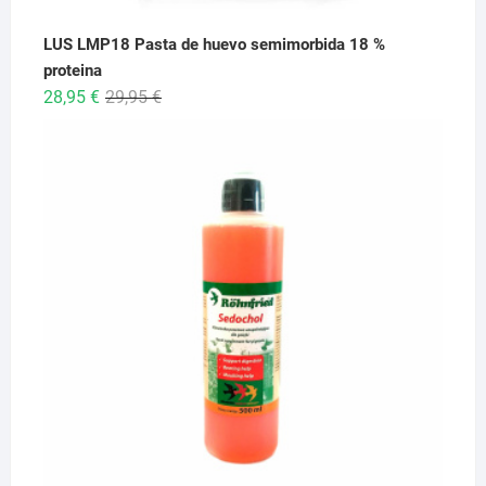
LUS LMP18 Pasta de huevo semimorbida 18 %
proteina
El
El
28,95
€
29,95
€
precio
precio
original
actual
era:
es:
29,95 €.
28,95 €.