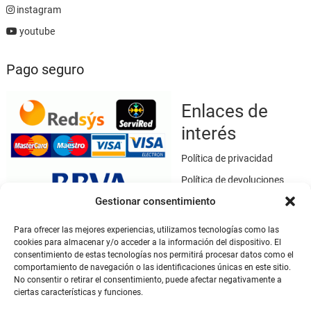
instagram
youtube
Pago seguro
Enlaces de
interés
Política de privacidad
Política de devoluciones
Gestionar consentimiento
Política de cookies
Términos y condiciones
Para ofrecer las mejores experiencias, utilizamos tecnologías como las
cookies para almacenar y/o acceder a la información del dispositivo. El
Aviso legal
consentimiento de estas tecnologías nos permitirá procesar datos como el
Este sitio web utiliza SSL / TLS como medio de seguridad para el
comportamiento de navegación o las identificaciones únicas en este sitio.
No consentir o retirar el consentimiento, puede afectar negativamente a
cifrado de datos.
ciertas características y funciones.