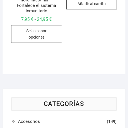
flora intestinal –
Añadir al carrito
Fortalece el sistema
inmunitario
Rango
7,95
€
24,95
€
-
de
Este
precios:
Seleccionar
desde
producto
7,95 €
opciones
hasta
tiene
24,95 €
múltiples
variantes.
Las
opciones
se
pueden
elegir
en
la
CATEGORÍAS
página
de
Accesorios
(149)
producto