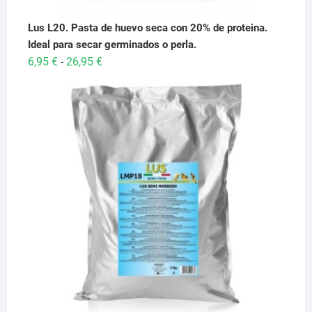
Lus L20. Pasta de huevo seca con 20% de proteina.
Ideal para secar germinados o perla.
Rango
6,95
€
26,95
€
-
de
precios:
desde
6,95 €
hasta
26,95 €