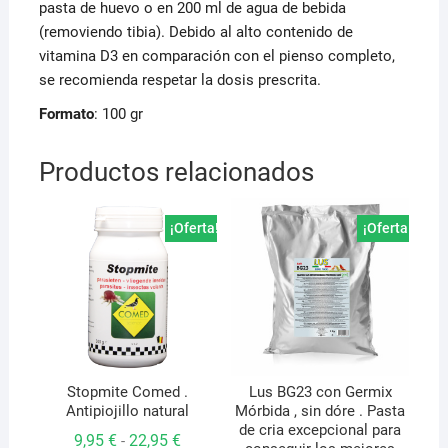
pasta de huevo o en 200 ml de agua de bebida
(removiendo tibia). Debido al alto contenido de
vitamina D3 en comparación con el pienso completo,
se recomienda respetar la dosis prescrita.
Formato
: 100 gr
Productos relacionados
¡Oferta!
¡Oferta!
Stopmite Comed .
Lus BG23 con Germix
Antipiojillo natural
Mórbida , sin dóre . Pasta
de cria excepcional para
Rango
9,95
€
22,95
€
-