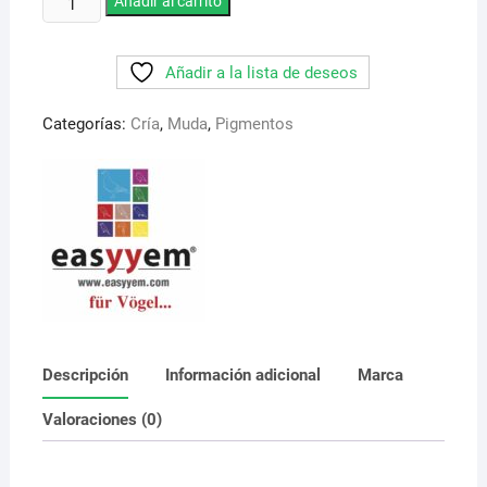
Añadir al carrito
Easyyem.
Intensificador
Añadir a la lista de deseos
del
color
Categorías:
Cría
,
Muda
,
Pigmentos
rojo
intenso
cantidad
Descripción
Información adicional
Marca
Valoraciones (0)