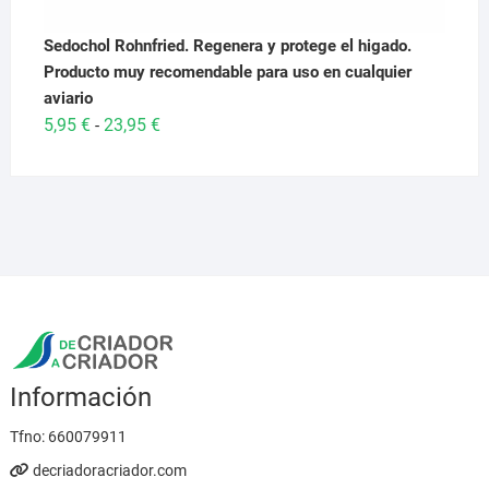
Sedochol Rohnfried. Regenera y protege el higado.
Producto muy recomendable para uso en cualquier
aviario
Rango
5,95
€
23,95
€
-
de
precios:
desde
5,95 €
hasta
23,95 €
Información
Tfno:
660079911
decriadoracriador.com