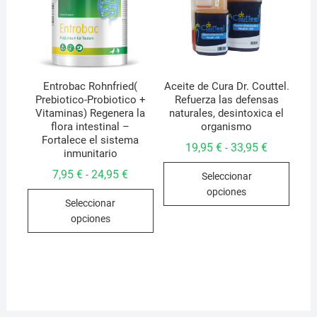
elegir
elegir
en
en
la
la
págin
página
de
de
Entrobac Rohnfried(
Aceite de Cura Dr. Couttel.
produ
Prebiotico-Probiotico +
Refuerza las defensas
producto
Vitaminas) Regenera la
naturales, desintoxica el
flora intestinal –
organismo
Fortalece el sistema
Rango
19,95
€
33,95
€
-
inmunitario
de
Este
precios:
Rango
7,95
€
24,95
€
-
Seleccionar
desde
produ
de
19,95 €
opciones
Este
precios:
hasta
tiene
Seleccionar
desde
33,95 €
producto
7,95 €
múlti
opciones
hasta
tiene
varian
24,95 €
múltiples
Las
variantes.
opcio
Las
se
opciones
pued
se