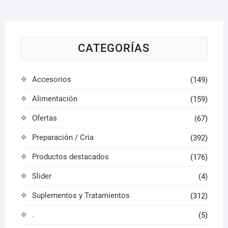
elegir
pueden
en
elegir
la
en
págin
la
CATEGORÍAS
de
página
produ
de
Accesorios
(149)
producto
Alimentación
(159)
Ofertas
(67)
Preparación / Cria
(392)
Productos destacados
(176)
Slider
(4)
Suplementos y Tratamientos
(312)
.
(5)