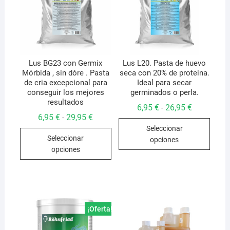
Lus BG23 con Germix
Lus L20. Pasta de huevo
Mórbida , sin dóre . Pasta
seca con 20% de proteina.
de cria excepcional para
Ideal para secar
conseguir los mejores
germinados o perla.
resultados
Rango
6,95
€
26,95
€
-
de
Rango
6,95
€
29,95
€
-
Este
precios:
de
Seleccionar
desde
Este
precios:
produ
6,95 €
Seleccionar
desde
opciones
producto
hasta
tiene
6,95 €
opciones
26,95 €
hasta
tiene
múlti
29,95 €
múltiples
varian
variantes.
Las
Las
opcio
opciones
se
¡Oferta!
se
pued
pueden