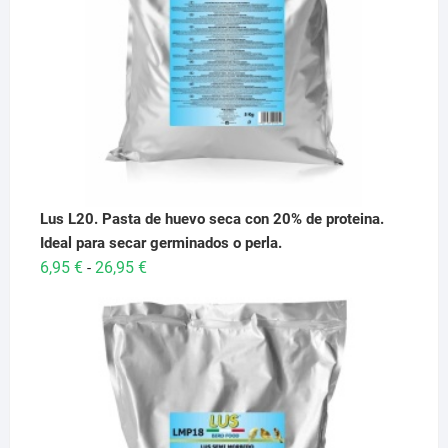
Lus L20. Pasta de huevo seca con 20% de proteina.
Ideal para secar germinados o perla.
Rango
6,95
€
26,95
€
-
de
precios:
desde
6,95 €
hasta
26,95 €