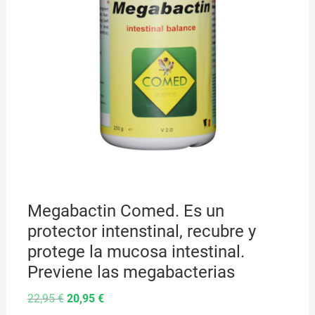
Megabactin Comed. Es un
protector intenstinal, recubre y
protege la mucosa intestinal.
Previene las megabacterias
El
El
22,95
€
20,95
€
precio
precio