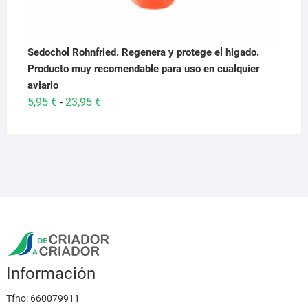
Sedochol Rohnfried. Regenera y protege el higado.
Producto muy recomendable para uso en cualquier
aviario
Rango
5,95
€
23,95
€
-
de
precios:
desde
5,95 €
hasta
23,95 €
Información
Tfno:
660079911