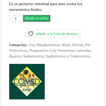
original
actual
Es un protector intestinal para aves contra los
era:
es:
22,95 €.
20,95 €.
excrementos fluidos.
Megabactin
Añadir al carrito
Comed.
Es
Añadir a la lista de deseos
un
protector
Categorías:
Cría
,
Megabacterias
,
Muda
,
Ofertas
,
Pre-
intenstinal,
Probioticos
,
Preparación Cría
,
Preventivos naturales
,
recubre
Reposo
,
Suplementos
,
Suplementos y Tratamientos
y
protege
la
mucosa
intestinal.
Previene
las
megabacterias
cantidad