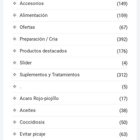
Accesorios
(149)
producto
produ
Alimentación
(159)
Ofertas
(67)
Preparación / Cria
(392)
Productos destacados
(176)
Slider
(4)
Suplementos y Tratamientos
(312)
.
(5)
Acaro Rojo-piojillo
(17)
Aceites
(38)
Coccidiosis
(50)
Evitar picaje
(63)