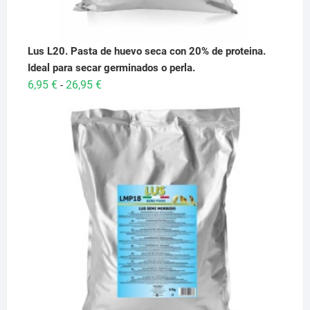
Lus L20. Pasta de huevo seca con 20% de proteina.
Ideal para secar germinados o perla.
Rango
6,95
€
26,95
€
-
de
precios:
desde
6,95 €
hasta
26,95 €