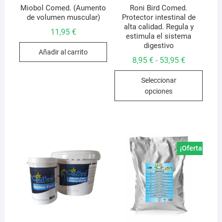
Miobol Comed. (Aumento
Roni Bird Comed.
de volumen muscular)
Protector intestinal de
alta calidad. Regula y
11,95
€
estimula el sistema
digestivo
Añadir al carrito
Rango
8,95
€
53,95
€
-
de
Este
precios:
Seleccionar
desde
produ
8,95 €
opciones
hasta
tiene
53,95 €
múlti
varian
Las
opcio
¡Oferta!
se
pued
elegir
en
la
págin