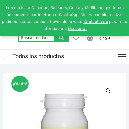
Saltar
660 079 911
Men
Los envíos a Canarias, Baleares, Ceuta y Melilla se gestionan
al
de
únicamente por teléfono o WhatsApp. No es posible realizar
contenido
pedidos a estas zonas a través de la web.
Contáctanos
para más
la
información.
Descartar
barr
0
0
Total
Buscar
supe
0,00 €
por:
Todos los productos
¡Oferta!