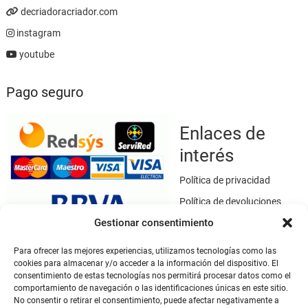
decriadoracriador.com
instagram
youtube
Pago seguro
Enlaces de
interés
Política de privacidad
Política de devoluciones
Gestionar consentimiento
Política de cookies
Términos y condiciones
Para ofrecer las mejores experiencias, utilizamos tecnologías como las
cookies para almacenar y/o acceder a la información del dispositivo. El
Aviso legal
consentimiento de estas tecnologías nos permitirá procesar datos como el
Este sitio web utiliza SSL / TLS como medio de seguridad para el
comportamiento de navegación o las identificaciones únicas en este sitio.
No consentir o retirar el consentimiento, puede afectar negativamente a
cifrado de datos.