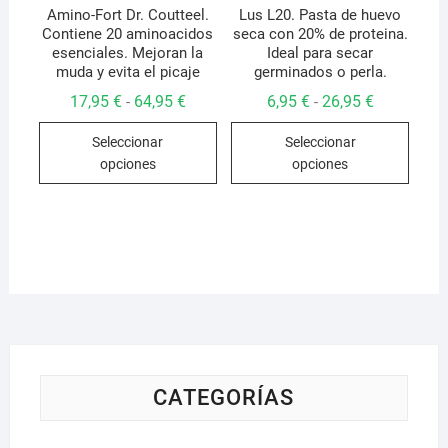
de
Amino-Fort Dr. Coutteel.
Lus L20. Pasta de huevo
Contiene 20 aminoacidos
seca con 20% de proteina.
produ
esenciales. Mejoran la
Ideal para secar
muda y evita el picaje
germinados o perla.
Rango
Rango
17,95
€
64,95
€
6,95
€
26,95
€
-
-
de
de
Este
Este
precios:
precios:
Seleccionar
Seleccionar
desde
desde
producto
produ
17,95 €
6,95 €
opciones
opciones
hasta
hasta
tiene
tiene
64,95 €
26,95 €
múltiples
múlti
variantes.
varian
Las
Las
opciones
opcio
se
se
pueden
pued
elegir
elegir
en
en
la
la
CATEGORÍAS
página
págin
de
de