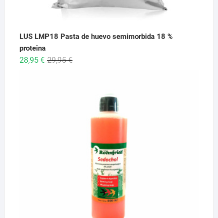
LUS LMP18 Pasta de huevo semimorbida 18 %
proteina
El
El
28,95
€
29,95
€
precio
precio
original
actual
era:
es:
29,95 €.
28,95 €.