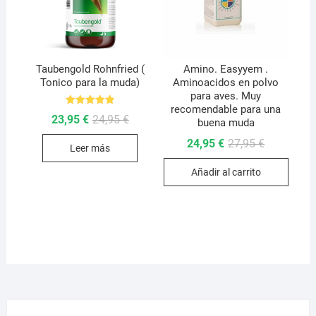
Taubengold Rohnfried (
Amino. Easyyem .
Tonico para la muda)
Aminoacidos en polvo
para aves. Muy
recomendable para una
Valorado
El
El
23,95
€
24,95
€
con
buena muda
precio
precio
5.00
original
actual
de 5
El
El
24,95
€
27,95
€
Leer más
era:
es:
precio
precio
24,95 €.
23,95 €.
original
actual
Añadir al carrito
era:
es:
27,95 €.
24,95 €.