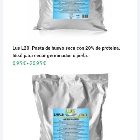
Lus L20. Pasta de huevo seca con 20% de proteina.
Ideal para secar germinados o perla.
Rango
6,95
€
26,95
€
-
de
precios:
desde
6,95 €
hasta
26,95 €