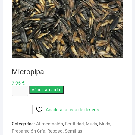
Micropipa
7,95
€
Micropipa
Añadir al carrito
cantidad
Añadir a la lista de deseos
Categorías:
Alimentación
,
Fertilidad
,
Muda
,
Muda
,
Preparación Cría
,
Reposo
,
Semillas