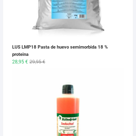
LUS LMP18 Pasta de huevo semimorbida 18 %
proteina
El
El
28,95
€
29,95
€
precio
precio
original
actual
era:
es:
29,95 €.
28,95 €.