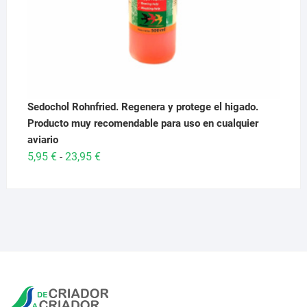
Sedochol Rohnfried. Regenera y protege el higado.
Producto muy recomendable para uso en cualquier
aviario
Rango
5,95
€
23,95
€
-
de
precios:
desde
5,95 €
hasta
23,95 €