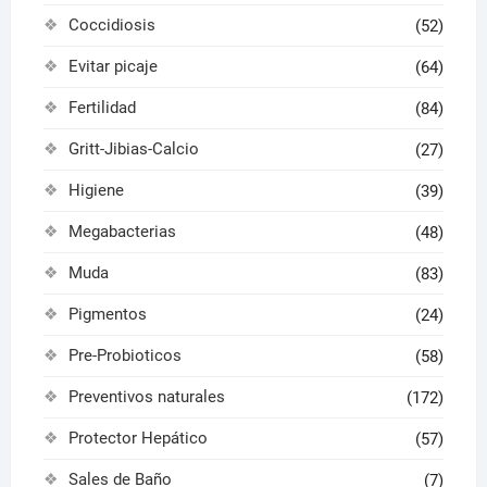
Coccidiosis
(52)
Evitar picaje
(64)
Fertilidad
(84)
Gritt-Jibias-Calcio
(27)
Higiene
(39)
Megabacterias
(48)
Muda
(83)
Pigmentos
(24)
Pre-Probioticos
(58)
Preventivos naturales
(172)
Protector Hepático
(57)
Sales de Baño
(7)