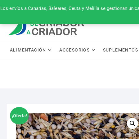
Saltar
660 079 911
Los envíos a Canarias, Baleares, Ceuta y Melilla se gestionan úni
al
contenido
ALIMENTACIÓN
ACCESORIOS
SUPLEMENTOS 
¡Oferta!