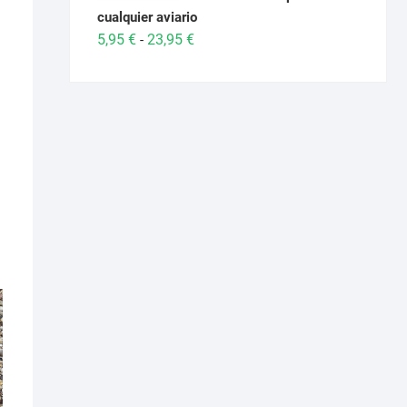
cualquier aviario
Rango
5,95
€
23,95
€
-
de
precios:
desde
5,95 €
hasta
23,95 €