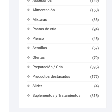
Accesorios
(149)
Alimentación
(160)
Mixturas
(36)
Pastas de cria
(24)
Pienso
(45)
Semillas
(67)
Ofertas
(70)
Preparación / Cria
(395)
Productos destacados
(177)
Slider
(4)
Suplementos y Tratamientos
(315)