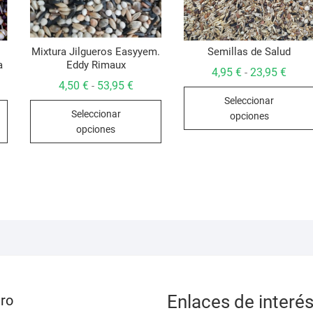
Mixtura Jilgueros Easyyem.
Semillas de Salud
a
Eddy Rimaux
Rang
4,95
€
23,95
€
-
de
go
Rango
4,50
€
53,95
€
-
preci
de
Seleccionar
desd
Este
Este
ios:
precios:
4,95 
Seleccionar
de
desde
opciones
producto
producto
hasta
 €
4,50 €
opciones
23,95
a
hasta
tiene
tiene
5 €
53,95 €
múltiples
múltiples
variantes.
variantes.
Las
Las
opciones
opciones
se
se
pueden
pueden
elegir
elegir
en
en
la
la
Enlaces de interé
ro
página
página