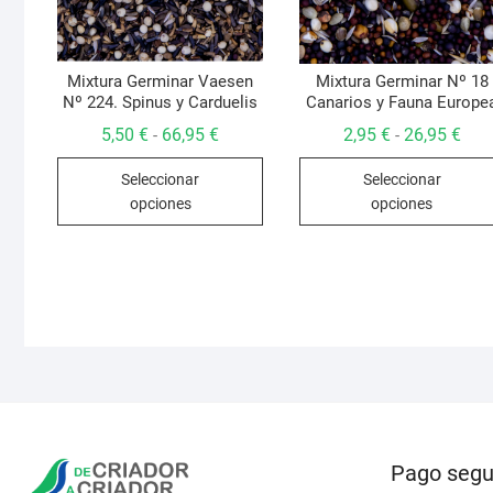
Mixtura Germinar Vaesen
Mixtura Germinar Nº 18
Nº 224. Spinus y Carduelis
Canarios y Fauna Europe
Rango
Ran
5,50
€
66,95
€
2,95
€
26,95
€
-
-
de
de
Este
precios:
prec
Seleccionar
Seleccionar
desde
des
producto
5,50 €
2,95
opciones
opciones
hasta
hast
tiene
66,95 €
26,9
múltiples
variantes.
Las
opciones
se
pueden
elegir
en
la
Pago segu
página