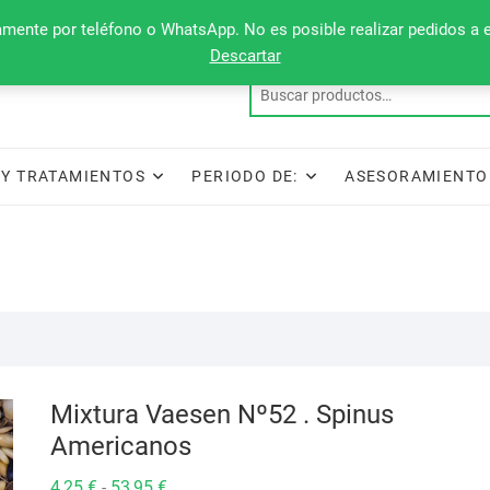
camente por teléfono o WhatsApp. No es posible realizar pedidos a 
Descartar
Y TRATAMIENTOS
PERIODO DE:
ASESORAMIENTO
Mixtura Vaesen Nº52 . Spinus
Americanos
Rango
4,25
€
53,95
€
-