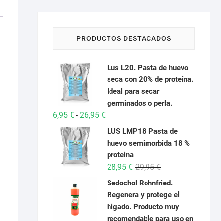
PRODUCTOS DESTACADOS
Lus L20. Pasta de huevo
seca con 20% de proteina.
Ideal para secar
germinados o perla.
Rango
6,95
€
26,95
€
-
de
LUS LMP18 Pasta de
precios:
huevo semimorbida 18 %
desde
proteina
6,95 €
El
El
28,95
€
29,95
€
hasta
precio
precio
Sedochol Rohnfried.
26,95 €
original
actual
Regenera y protege el
era:
es:
higado. Producto muy
29,95 €.
28,95 €.
recomendable para uso en