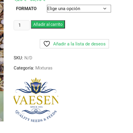
de
precios:
FORMATO
desde
4,25 €
hasta
Mixtura
Añadir al carrito
53,95 €
Vaesen
Nº52
Añadir a la lista de deseos
.
Spinus
SKU:
N/D
Americanos
cantidad
Categoría:
Mixturas