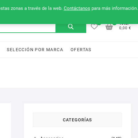
Mi cuenta
Contacto
Lista de deseos
estas zonas a través de la web.
Contáctanos
para más información.
0
0
Buscar
Total
0,00 €
por:
SELECCIÓN POR MARCA
OFERTAS
CATEGORÍAS