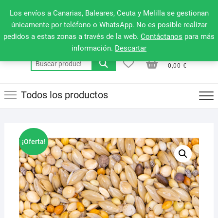
Saltar
660 079 911
Men
Los envíos a Canarias, Baleares, Ceuta y Melilla se gestionan
al
de
únicamente por teléfono o WhatsApp. No es posible realizar
contenido
pedidos a estas zonas a través de la web.
Contáctanos
para más
la
información.
Descartar
barr
0
0
Total
Buscar
supe
0,00 €
por:
Todos los productos
¡Oferta!