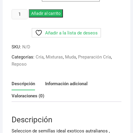
desde
2,50 €
hasta
Mixtura
Añadir al carrito
42,95 €
Vaesen
para
Añadir a la lista de deseos
Diamantes
de
SKU:
N/D
Gould
nº
Categorías:
Cría
,
Mixturas
,
Muda
,
Preparación Cría
,
232
Reposo
cantidad
Descripción
Información adicional
Valoraciones (0)
Descripción
Seleccion de semillas ideal exoticos autralianos ,