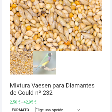
Mixtura Vaesen para Diamantes
de Gould nº 232
Rango
2,50
€
42,95
€
-
de
precios:
FORMATO