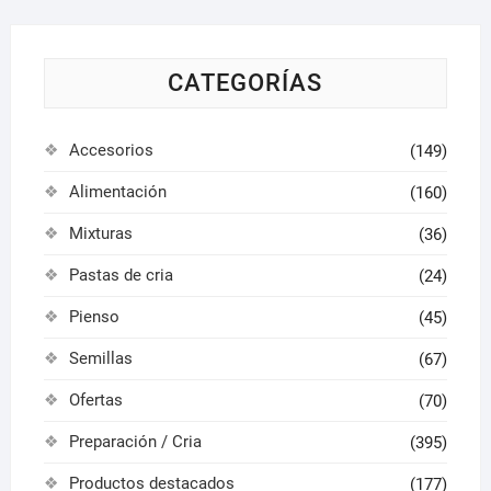
elegir
en
la
CATEGORÍAS
página
de
Accesorios
(149)
producto
Alimentación
(160)
Mixturas
(36)
Pastas de cria
(24)
Pienso
(45)
Semillas
(67)
Ofertas
(70)
Preparación / Cria
(395)
Productos destacados
(177)