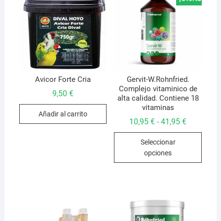
Avicor Forte Cria
Gervit-W.Rohnfried.
Complejo vitaminico de
9,50
€
alta calidad. Contiene 18
vitaminas
Añadir al carrito
Rango
10,95
€
41,95
€
-
de
Este
precios:
Seleccionar
desde
produ
10,95 €
opciones
hasta
tiene
41,95 €
múlti
varian
Las
opcio
se