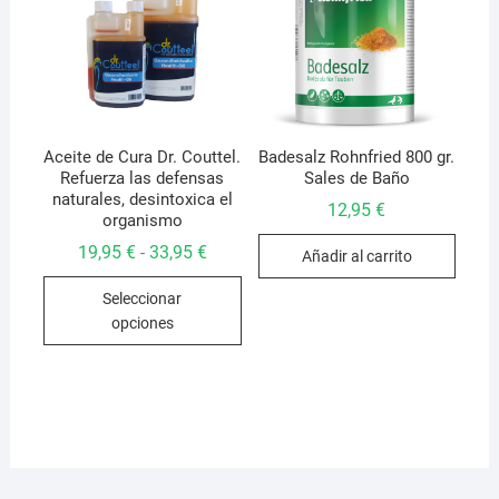
pued
elegir
en
la
págin
de
Aceite de Cura Dr. Couttel.
Badesalz Rohnfried 800 gr.
Refuerza las defensas
Sales de Baño
produ
naturales, desintoxica el
12,95
€
organismo
Rango
19,95
€
33,95
€
-
Añadir al carrito
de
Este
precios:
Seleccionar
desde
producto
19,95 €
opciones
hasta
tiene
33,95 €
múltiples
variantes.
Las
opciones
se
pueden