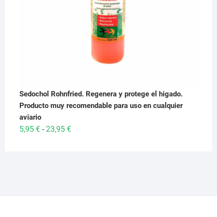
Sedochol Rohnfried. Regenera y protege el higado.
Producto muy recomendable para uso en cualquier
aviario
Rango
5,95
€
23,95
€
-
de
precios:
desde
5,95 €
hasta
23,95 €