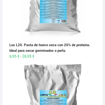
Lus L20. Pasta de huevo seca con 20% de proteina.
Ideal para secar germinados o perla.
Rango
6,95
€
26,95
€
-
de
precios:
desde
6,95 €
hasta
26,95 €