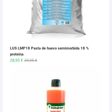
LUS LMP18 Pasta de huevo semimorbida 18 %
proteina
El
El
28,95
€
29,95
€
precio
precio
original
actual
era:
es:
29,95 €.
28,95 €.