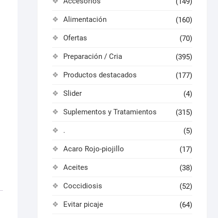
Accesorios
(149)
Alimentación
(160)
Ofertas
(70)
Preparación / Cria
(395)
Productos destacados
(177)
Slider
(4)
Suplementos y Tratamientos
(315)
.
(5)
Acaro Rojo-piojillo
(17)
Aceites
(38)
Coccidiosis
(52)
Evitar picaje
(64)