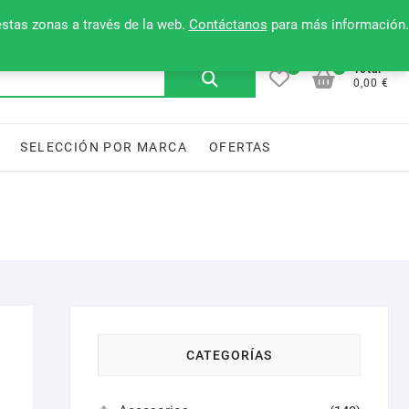
Mi cuenta
Contacto
Lista de deseos
estas zonas a través de la web.
Contáctanos
para más información.
0
0
Buscar
Total
0,00 €
por:
SELECCIÓN POR MARCA
OFERTAS
CATEGORÍAS