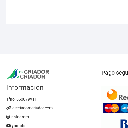
opciones
se
pueden
elegir
en
la
página
de
producto
Pago segu
Información
Tfno:
660079911
decriadoracriador.com
instagram
youtube