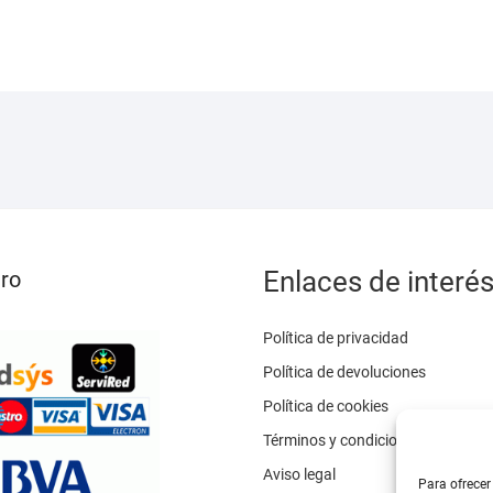
opciones
se
pueden
elegir
en
la
página
de
producto
Enlaces de interé
ro
Política de privacidad
Política de devoluciones
Política de cookies
Términos y condiciones
Aviso legal
Para ofrecer