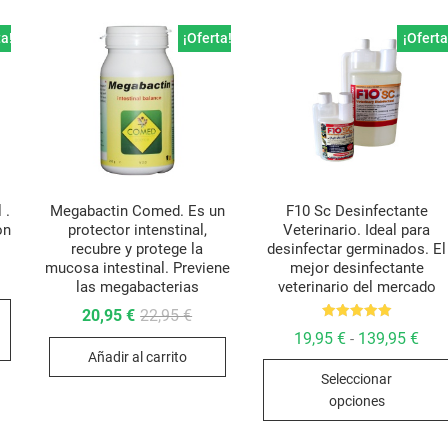
ta!
¡Oferta!
¡Oferta
 .
Megabactin Comed. Es un
F10 Sc Desinfectante
on
protector intenstinal,
Veterinario. Ideal para
recubre y protege la
desinfectar germinados. El
mucosa intestinal. Previene
mejor desinfectante
go
las megabacterias
veterinario del mercado
Este
cios:
El
El
20,95
€
22,95
€
de
producto
precio
precio
Valorado
95 €
Ran
19,95
€
139,95
€
-
con
original
actual
ta
de
tiene
5.00
Añadir al carrito
era:
es:
95 €
prec
de 5
22,95 €.
20,95 €.
múltiples
Seleccionar
des
19,9
variantes.
opciones
hast
Las
139,