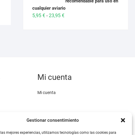
recomendable para uso en
variantes.
cualquier aviario
Las
Rango
5,95
€
23,95
€
-
opciones
de
se
precios:
pueden
desde
elegir
5,95 €
en
hasta
la
23,95 €
página
de
s
Mi cuenta
producto
Mi cuenta
Gestionar consentimiento
 las mejores experiencias, utilizamos tecnologías como las cookies para