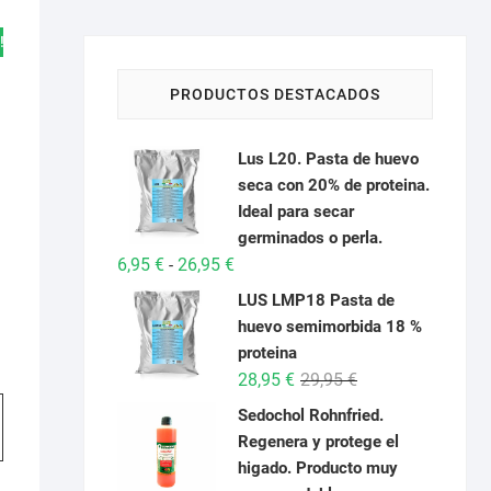
!
PRODUCTOS DESTACADOS
Lus L20. Pasta de huevo
seca con 20% de proteina.
Ideal para secar
germinados o perla.
Rango
6,95
€
26,95
€
-
de
LUS LMP18 Pasta de
precios:
huevo semimorbida 18 %
desde
proteina
6,95 €
go
El
El
28,95
€
29,95
€
hasta
Este
ios:
precio
precio
Sedochol Rohnfried.
de
26,95 €
producto
original
actual
5 €
Regenera y protege el
a
tiene
era:
es:
95 €
higado. Producto muy
múltiples
29,95 €.
28,95 €.