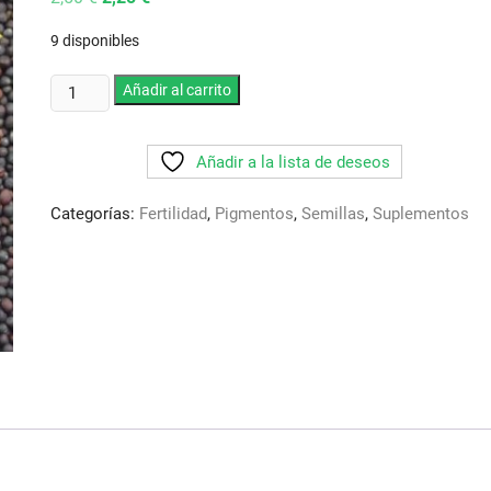
precio
precio
original
actual
9 disponibles
era:
es:
2,50 €.
2,25 €.
Nabina
Añadir al carrito
roja.
Ideal
Añadir a la lista de deseos
para
modular
Categorías:
Fertilidad
,
Pigmentos
,
Semillas
,
Suplementos
y
dar
tono
al
canto
de
los
pajaros
cantidad