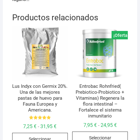
Productos relacionados
¡Oferta!
Lus Indyx con Germix 20%.
Entrobac Rohnfried(
Una de las mejores
Prebiotico-Probiotico +
pastas de huevo para
Vitaminas) Regenera la
Fauna Europea y
flora intestinal –
Americana.
Fortalece el sistema
inmunitario
Valorado
Rango
7,95
€
24,95
€
-
Rango
7,25
€
31,95
€
-
con
de
de
5.00
Este
precios:
Este
precios:
de 5
Seleccionar
desde
Seleccionar
desde