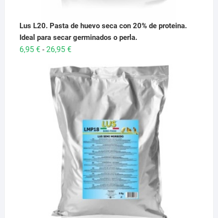
Lus L20. Pasta de huevo seca con 20% de proteina.
Ideal para secar germinados o perla.
Rango
6,95
€
26,95
€
-
de
precios:
desde
6,95 €
hasta
26,95 €