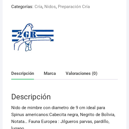
diametro
Categorías:
Cría
,
Nidos
,
Preparación Cría
9
cm.
Art
290/9
2GR
cantidad
Descripción
Marca
Valoraciones (0)
Descripción
Nido de mimbre con diametro de 9 cm ideal para
Spinus americanos:Cabecita negra, Negrito de Bolivia,
Notata… Fauna Europea : Jilgueros parvas, pardillo,
lugano…