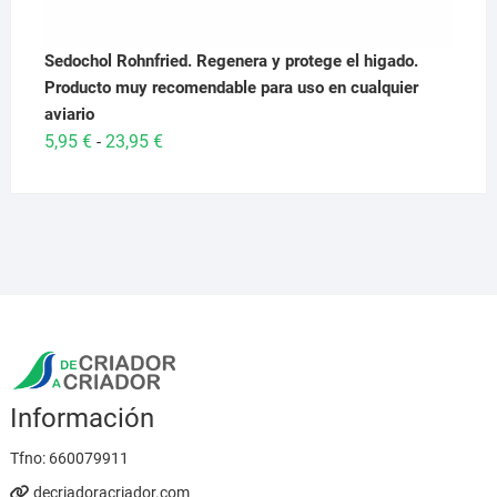
Sedochol Rohnfried. Regenera y protege el higado.
Producto muy recomendable para uso en cualquier
aviario
Rango
5,95
€
23,95
€
-
de
precios:
desde
5,95 €
hasta
23,95 €
Información
Tfno:
660079911
decriadoracriador.com