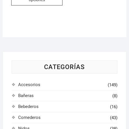
hasta
tiene
33,95 €
múltiples
variantes.
Las
opciones
se
pueden
elegir
en
la
CATEGORÍAS
página
de
Accesorios
(149)
producto
Bañeras
(8)
Bebederos
(16)
Comederos
(43)
Nidos
(38)