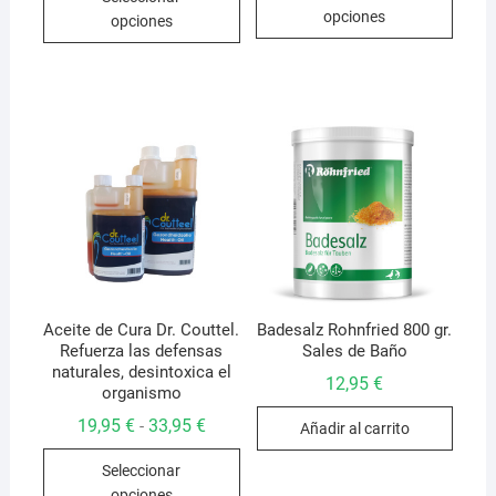
produ
producto
7,95 €
7,25 €
opciones
opciones
hasta
tiene
hasta
tiene
24,95 €
31,95 €
múlti
múltiples
varian
variantes.
Las
Las
opcio
opciones
se
se
pued
pueden
elegir
elegir
en
en
la
la
págin
página
de
de
Aceite de Cura Dr. Couttel.
Badesalz Rohnfried 800 gr.
produ
Refuerza las defensas
Sales de Baño
producto
naturales, desintoxica el
12,95
€
organismo
Rango
19,95
€
33,95
€
-
Añadir al carrito
de
Este
precios:
Seleccionar
desde
producto
19,95 €
opciones