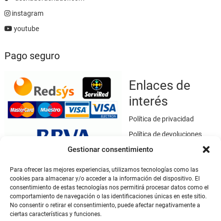
instagram
youtube
Pago seguro
Enlaces de
interés
Política de privacidad
Política de devoluciones
Gestionar consentimiento
Política de cookies
Términos y condiciones
Para ofrecer las mejores experiencias, utilizamos tecnologías como las
cookies para almacenar y/o acceder a la información del dispositivo. El
Aviso legal
consentimiento de estas tecnologías nos permitirá procesar datos como el
Este sitio web utiliza SSL / TLS como medio de seguridad para el
comportamiento de navegación o las identificaciones únicas en este sitio.
No consentir o retirar el consentimiento, puede afectar negativamente a
cifrado de datos.
ciertas características y funciones.