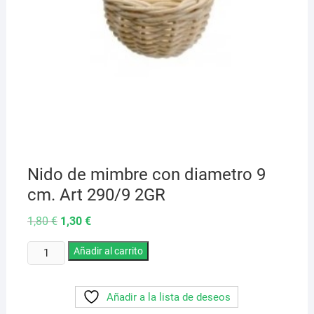
Nido de mimbre con diametro 9
cm. Art 290/9 2GR
El
El
1,80
€
1,30
€
precio
precio
original
actual
Nido
era:
Añadir al carrito
es:
1,80 €.
1,30 €.
de
mimbre
Añadir a la lista de deseos
con