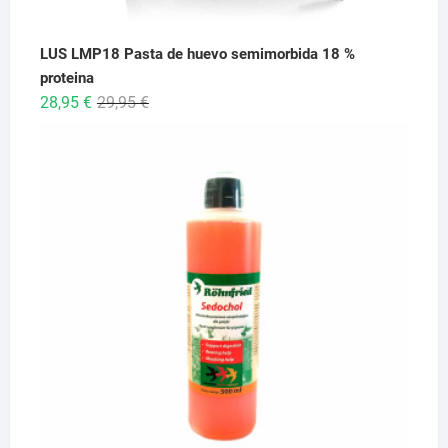
LUS LMP18 Pasta de huevo semimorbida 18 %
proteina
El
El
28,95
€
29,95
€
precio
precio
original
actual
era:
es:
29,95 €.
28,95 €.