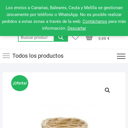
Saltar
660 079 911
Men
Los envíos a Canarias, Baleares, Ceuta y Melilla se gestionan
al
de
únicamente por teléfono o WhatsApp. No es posible realizar
contenido
pedidos a estas zonas a través de la web.
Contáctanos
para más
la
información.
Descartar
barr
0
0
Total
Buscar
supe
0,00 €
por:
Todos los productos
¡Oferta!