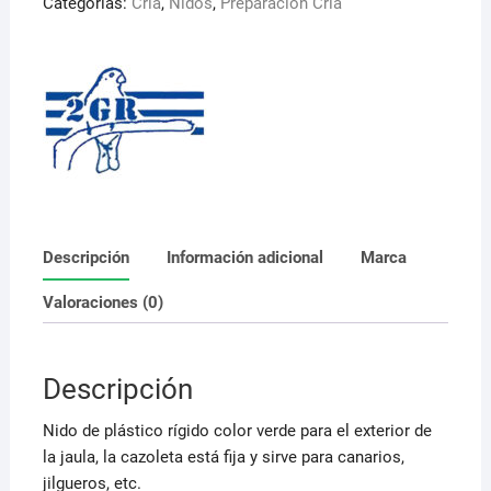
Categorías:
Cría
,
Nidos
,
Preparación Cría
059
V
2GR
cantidad
Descripción
Información adicional
Marca
Valoraciones (0)
Descripción
Nido de plástico rígido color verde para el exterior de
la jaula, la cazoleta está fija y sirve para canarios,
jilgueros, etc.