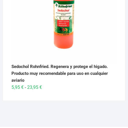
Sedochol Rohnfried. Regenera y protege el higado.
Producto muy recomendable para uso en cualquier
aviario
Rango
5,95
€
23,95
€
-
de
precios:
desde
5,95 €
hasta
23,95 €