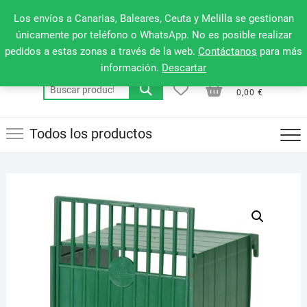
Saltar
660 079 911
Men
Los envíos a Canarias, Baleares, Ceuta y Melilla se gestionan
al
de
únicamente por teléfono o WhatsApp. No es posible realizar
contenido
pedidos a estas zonas a través de la web.
Contáctanos
para más
la
información.
Descartar
barr
0
0
Total
Buscar
supe
0,00 €
por:
Todos los productos