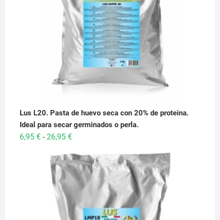
Lus L20. Pasta de huevo seca con 20% de proteina.
Ideal para secar germinados o perla.
Rango
6,95
€
26,95
€
-
de
precios:
desde
6,95 €
hasta
26,95 €