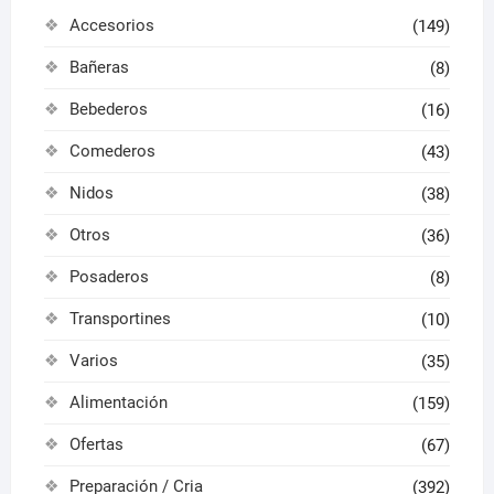
de
de
Accesorios
(149)
producto
produ
Bañeras
(8)
Bebederos
(16)
Comederos
(43)
Nidos
(38)
Otros
(36)
Posaderos
(8)
Transportines
(10)
Varios
(35)
Alimentación
(159)
Ofertas
(67)
Preparación / Cria
(392)