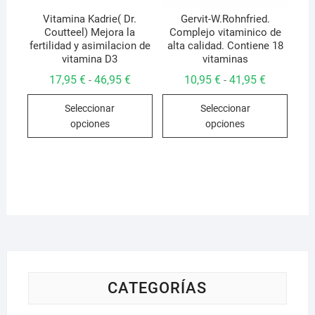
Vitamina Kadrie( Dr.
Gervit-W.Rohnfried.
Coutteel) Mejora la
Complejo vitaminico de
fertilidad y asimilacion de
alta calidad. Contiene 18
vitamina D3
vitaminas
Rango
Rango
17,95
€
46,95
€
10,95
€
41,95
€
-
-
de
de
Este
Este
precios:
precios:
Seleccionar
Seleccionar
desde
desde
producto
produ
17,95 €
10,95 €
opciones
opciones
hasta
hasta
tiene
tiene
46,95 €
41,95 €
múltiples
múlti
variantes.
varian
Las
Las
opciones
opcio
se
se
pueden
pued
elegir
elegir
en
en
la
la
CATEGORÍAS
página
págin