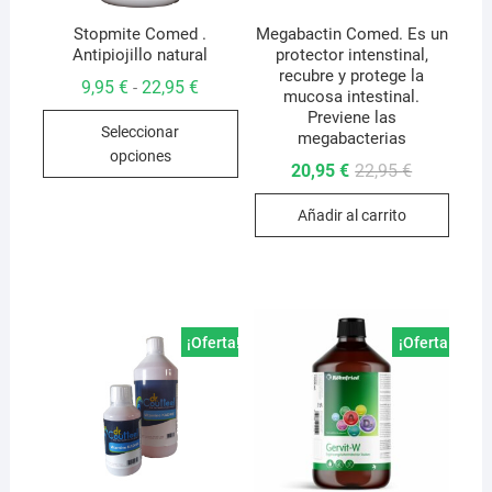
Stopmite Comed .
Megabactin Comed. Es un
Antipiojillo natural
protector intenstinal,
recubre y protege la
Rango
9,95
€
22,95
€
-
mucosa intestinal.
de
Este
Previene las
precios:
Seleccionar
desde
megabacterias
producto
9,95 €
opciones
hasta
El
El
tiene
20,95
€
22,95
€
22,95 €
precio
precio
múltiples
original
actual
Añadir al carrito
era:
es:
variantes.
22,95 €.
20,95 €.
Las
opciones
se
pueden
¡Oferta!
¡Oferta!
elegir
en
la
página
de
producto