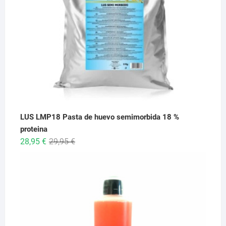
LUS LMP18 Pasta de huevo semimorbida 18 %
proteina
El
El
28,95
€
29,95
€
precio
precio
original
actual
era:
es:
29,95 €.
28,95 €.