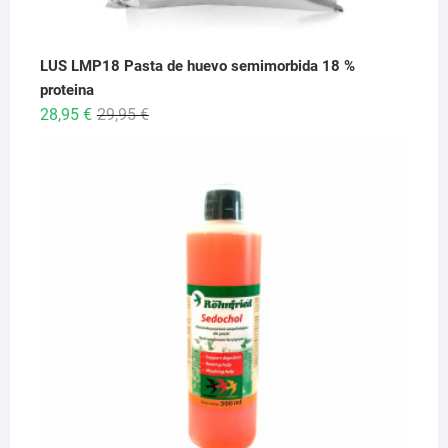
LUS LMP18 Pasta de huevo semimorbida 18 %
proteina
El
El
28,95
€
29,95
€
precio
precio
original
actual
era:
es:
29,95 €.
28,95 €.