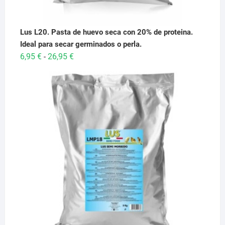
Lus L20. Pasta de huevo seca con 20% de proteina.
Ideal para secar germinados o perla.
Rango
6,95
€
26,95
€
-
de
precios:
desde
6,95 €
hasta
26,95 €