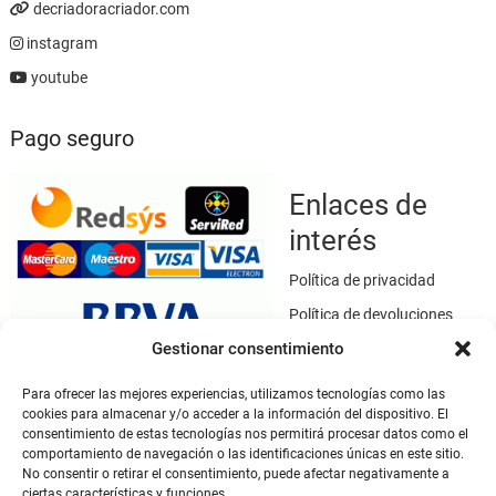
decriadoracriador.com
instagram
youtube
Pago seguro
Enlaces de
interés
Política de privacidad
Política de devoluciones
Gestionar consentimiento
Política de cookies
Términos y condiciones
Para ofrecer las mejores experiencias, utilizamos tecnologías como las
cookies para almacenar y/o acceder a la información del dispositivo. El
Aviso legal
consentimiento de estas tecnologías nos permitirá procesar datos como el
Este sitio web utiliza SSL / TLS como medio de seguridad para el
comportamiento de navegación o las identificaciones únicas en este sitio.
cifrado de datos.
No consentir o retirar el consentimiento, puede afectar negativamente a
ciertas características y funciones.