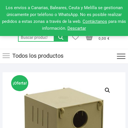
Saltar
660 079 911
Men
Los envíos a Canarias, Baleares, Ceuta y Melilla se gestionan
al
de
únicamente por teléfono o WhatsApp. No es posible realizar
contenido
pedidos a estas zonas a través de la web.
Contáctanos
para más
la
información.
Descartar
barr
0
0
Total
Buscar
supe
0,00 €
por:
Todos los productos
¡Oferta!