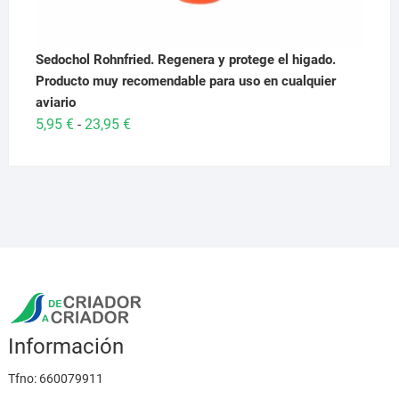
Sedochol Rohnfried. Regenera y protege el higado.
Producto muy recomendable para uso en cualquier
aviario
Rango
5,95
€
23,95
€
-
de
precios:
desde
5,95 €
hasta
23,95 €
Información
Tfno:
660079911