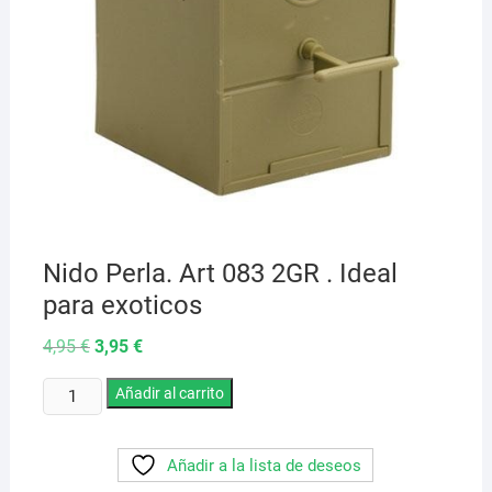
Nido Perla. Art 083 2GR . Ideal
para exoticos
El
El
4,95
€
3,95
€
precio
precio
original
actual
Nido
era:
Añadir al carrito
es:
4,95 €.
3,95 €.
Perla.
Art
Añadir a la lista de deseos
083