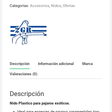
2GR
Categorías:
Accesorios
,
Nidos
,
Ofertas
.
Ideal
para
exoticos
cantidad
Descripción
Información adicional
Marca
Valoraciones (0)
Descripción
Nido Plastico para pajaros exóticos.
Ideal para especies de pajaros ornamentales tipo