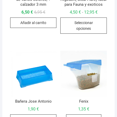
calzador 3 mm
para Fauna y exoticos
El
El
Rango
6,50
€
6,95
€
4,50
€
12,95
€
-
precio
precio
de
Este
original
actual
precios:
Añadir al carrito
Seleccionar
era:
es:
desde
produ
6,95 €.
6,50 €.
4,50 €
opciones
hasta
tiene
12,95 €
múlti
varian
Las
opcio
se
pued
elegir
en
la
págin
de
Bañera Jose Antonio
Fenix
produ
1,90
€
1,35
€