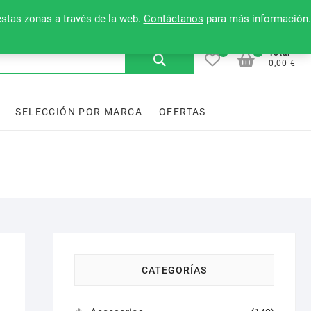
Mi cuenta
Contacto
Lista de deseos
estas zonas a través de la web.
Contáctanos
para más información.
0
0
Buscar
Total
0,00 €
por:
SELECCIÓN POR MARCA
OFERTAS
CATEGORÍAS