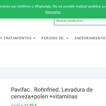
camente por teléfono o WhatsApp. No es posible realizar pedidos a 
Descartar
Y TRATAMIENTOS
PERIODO DE:
ASESORAMIENTO
Pavifac . Rohnfried. Levadura de
cerveza+polen +vitaminas
El
El
13,95
€
11,95
€