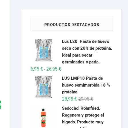
PRODUCTOS DESTACADOS
Lus L20. Pasta de huevo
.
seca con 20% de proteina.
Ideal para secar
germinados o perla.
Rango
6,95
€
26,95
€
-
de
LUS LMP18 Pasta de
precios:
huevo semimorbida 18 %
desde
proteina
6,95 €
El
El
28,95
€
29,95
€
hasta
!
precio
precio
Sedochol Rohnfried.
26,95 €
original
actual
Regenera y protege el
era:
es:
higado. Producto muy
29,95 €.
28,95 €.