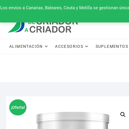
Saltar
660 079 911
Los envíos a Canarias, Baleares, Ceuta y Melilla se gestionan úni
al
contenido
ALIMENTACIÓN
ACCESORIOS
SUPLEMENTOS 
¡Oferta!