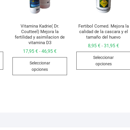
Vitamina Kadrie( Dr.
Fertibol Comed. Mejora la
Coutteel) Mejora la
calidad de la cascara y el
fertilidad y asimilacion de
tamaño del huevo
vitamina D3
go
Rang
8,95
€
31,95
€
-
de
Rango
17,95
€
46,95
€
-
Este
ios:
preci
de
Seleccionar
de
desd
Este
precios:
producto
 €
8,95 
Seleccionar
desde
opciones
producto
a
hasta
tiene
17,95 €
opciones
5 €
31,95
hasta
tiene
múltiples
46,95 €
múltiples
variantes.
variantes.
Las
Las
opciones
opciones
se
se
pueden
pueden
elegir
elegir
en
en