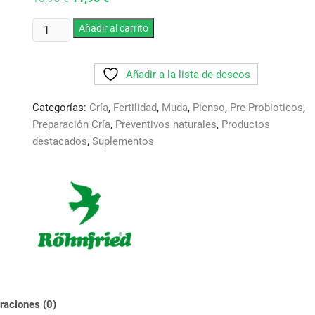
precio
precio
original
actual
Pavifac
era:
Añadir al carrito
es:
13,95 €.
11,95 €.
.
Rohnfried.
Añadir a la lista de deseos
Levadura
de
Categorías:
Cría
,
Fertilidad
,
Muda
,
Pienso
,
Pre-Probioticos
,
cerveza+polen
Preparación Cría
,
Preventivos naturales
,
Productos
+vitaminas
destacados
,
Suplementos
cantidad
raciones (0)