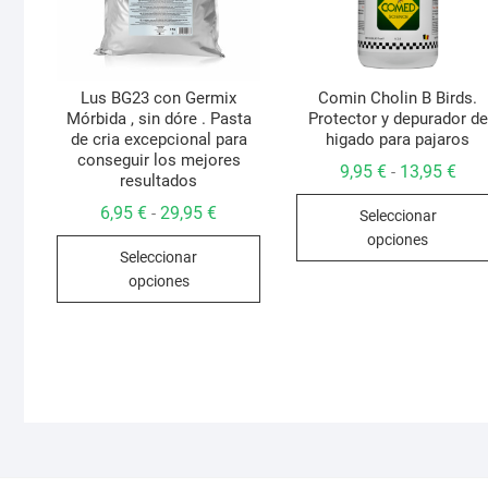
Lus BG23 con Germix
Comin Cholin B Birds.
Mórbida , sin dóre . Pasta
Protector y depurador de
de cria excepcional para
higado para pajaros
conseguir los mejores
Ran
9,95
€
13,95
€
-
resultados
de
prec
Rango
6,95
€
29,95
€
-
Seleccionar
des
de
9,95
opciones
Este
precios:
hast
Seleccionar
desde
13,9
producto
6,95 €
opciones
hasta
tiene
29,95 €
múltiples
variantes.
Las
opciones
se
pueden
elegir