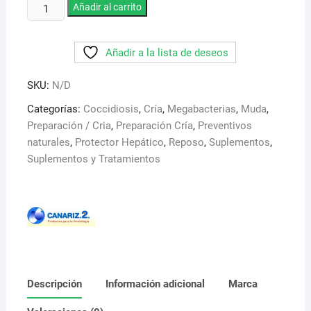
Protec
Añadir al carrito
13,95 €
10.
Antifungico
Añadir a la lista de deseos
y
antibacteriano
SKU:
N/D
en
polvo
Categorías:
Coccidiosis
,
Cría
,
Megabacterias
,
Muda
,
para
Preparación / Cria
,
Preparación Cría
,
Preventivos
añadir
naturales
,
Protector Hepático
,
Reposo
,
Suplementos
,
en
Suplementos y Tratamientos
semillas
y
pasta
de
huevo.
cantidad
Descripción
Información adicional
Marca