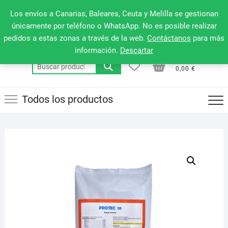
Saltar
660 079 911
Men
Los envíos a Canarias, Baleares, Ceuta y Melilla se gestionan
al
de
únicamente por teléfono o WhatsApp. No es posible realizar
contenido
pedidos a estas zonas a través de la web.
Contáctanos
para más
la
información.
Descartar
barr
0
0
Total
Buscar
supe
0,00 €
por:
Todos los productos