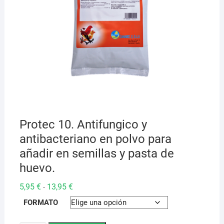
Protec 10. Antifungico y
antibacteriano en polvo para
añadir en semillas y pasta de
huevo.
Rango
5,95
€
13,95
€
-
de
precios:
FORMATO
desde
5,95 €
hasta