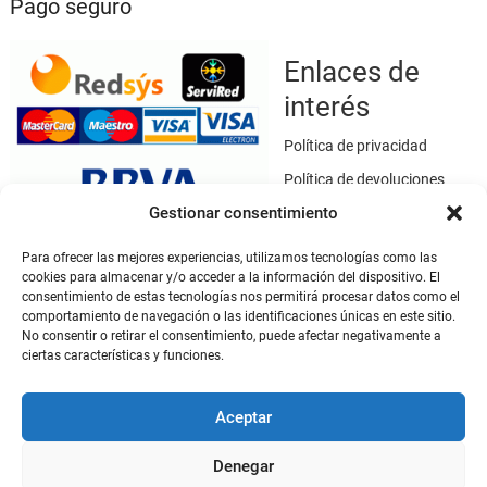
Pago seguro
Enlaces de
interés
Política de privacidad
Política de devoluciones
Gestionar consentimiento
Política de cookies
Términos y condiciones
Para ofrecer las mejores experiencias, utilizamos tecnologías como las
cookies para almacenar y/o acceder a la información del dispositivo. El
Aviso legal
consentimiento de estas tecnologías nos permitirá procesar datos como el
Este sitio web utiliza SSL / TLS como medio de seguridad para el
comportamiento de navegación o las identificaciones únicas en este sitio.
No consentir o retirar el consentimiento, puede afectar negativamente a
cifrado de datos.
ciertas características y funciones.
Mi cuenta
Aceptar
Mi cuenta
Denegar