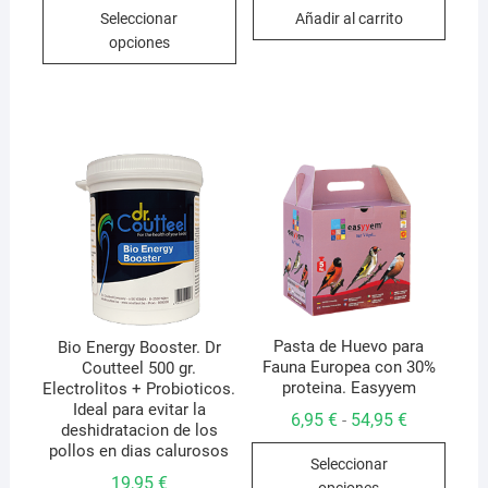
Este
precios:
Seleccionar
Añadir al carrito
desde
producto
5,95 €
opciones
hasta
tiene
26,95 €
múltiples
variantes.
Las
opciones
se
pueden
elegir
en
la
página
de
Pasta de Huevo para
Bio Energy Booster. Dr
Fauna Europea con 30%
Coutteel 500 gr.
producto
proteina. Easyyem
Electrolitos + Probioticos.
Ideal para evitar la
Rango
6,95
€
54,95
€
-
deshidratacion de los
de
Este
precios:
pollos en dias calurosos
Seleccionar
desde
produ
19,95
€
6,95 €