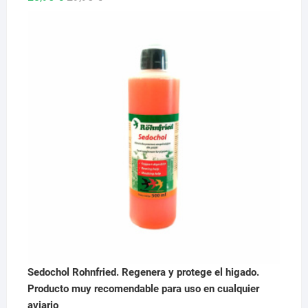
precio
precio
original
actual
era:
es:
29,95 €.
28,95 €.
Sedochol Rohnfried. Regenera y protege el higado.
Producto muy recomendable para uso en cualquier
aviario