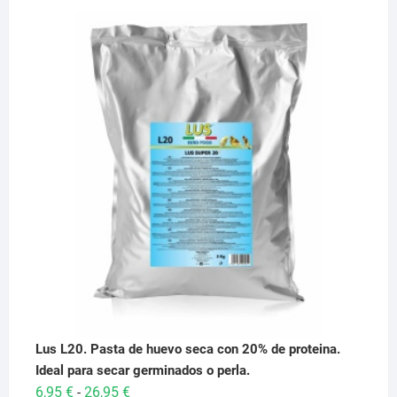
Lus L20. Pasta de huevo seca con 20% de proteina.
Ideal para secar germinados o perla.
Rango
6,95
€
26,95
€
-