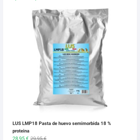
de
precios:
desde
6,95 €
hasta
26,95 €
LUS LMP18 Pasta de huevo semimorbida 18 %
proteina
El
El
28,95
€
29,95
€