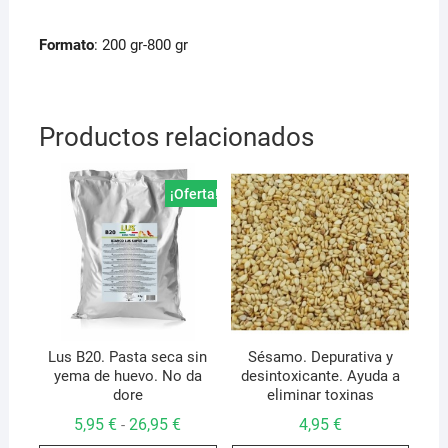
Formato
: 200 gr-800 gr
Productos relacionados
¡Oferta!
Lus B20. Pasta seca sin
Sésamo. Depurativa y
yema de huevo. No da
desintoxicante. Ayuda a
dore
eliminar toxinas
Rango
5,95
€
26,95
€
4,95
€
-
de