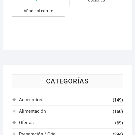
opciones
hasta
tiene
54,95 €
múlti
Añadir al carrito
varian
Las
opcio
se
pued
elegir
en
la
págin
CATEGORÍAS
de
produ
Accesorios
(149)
Alimentación
(160)
Ofertas
(69)
Preparación / Cria
(394)