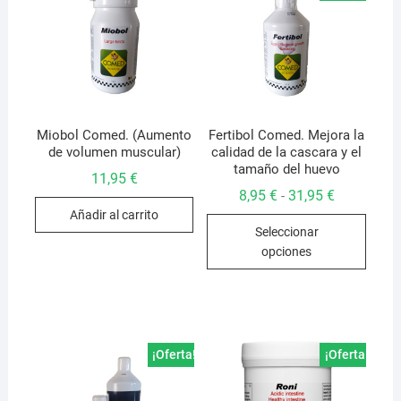
Miobol Comed. (Aumento
Fertibol Comed. Mejora la
de volumen muscular)
calidad de la cascara y el
tamaño del huevo
11,95
€
Rango
8,95
€
31,95
€
-
de
Añadir al carrito
Este
precios:
Seleccionar
desde
produ
8,95 €
opciones
hasta
tiene
31,95 €
múlti
varian
Las
opcio
¡Oferta!
¡Oferta!
se
pued