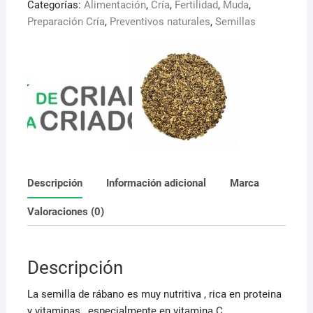
Categorías:
Alimentación
,
Cría
,
Fertilidad
,
Muda
,
C
Preparación Cría
,
Preventivos naturales
,
Semillas
cantidad
Descripción
Información adicional
Marca
Valoraciones (0)
Descripción
La semilla de rábano es muy nutritiva , rica en proteina
y vitaminas , especialmente en vitamina C