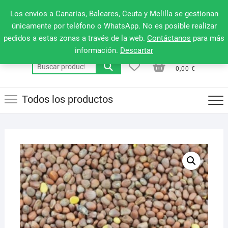
Saltar
660 079 911
Men
Los envíos a Canarias, Baleares, Ceuta y Melilla se gestionan
al
de
únicamente por teléfono o WhatsApp. No es posible realizar
contenido
pedidos a estas zonas a través de la web.
Contáctanos
para más
la
información.
Descartar
barr
0
0
Total
Buscar
supe
0,00 €
por:
Todos los productos