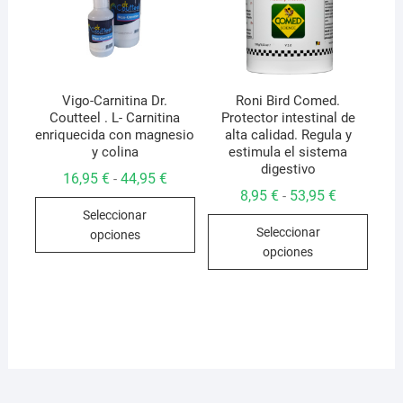
elegir
en
la
págin
de
Vigo-Carnitina Dr.
Roni Bird Comed.
Coutteel . L- Carnitina
Protector intestinal de
produ
enriquecida con magnesio
alta calidad. Regula y
y colina
estimula el sistema
digestivo
Rango
16,95
€
44,95
€
-
de
Rango
8,95
€
53,95
€
-
Este
precios:
de
Seleccionar
desde
Este
precios:
producto
16,95 €
Seleccionar
desde
opciones
produ
hasta
tiene
8,95 €
opciones
44,95 €
hasta
tiene
múltiples
53,95 €
múlti
variantes.
varian
Las
Las
opciones
opcio
se
se
pueden
pued
elegir