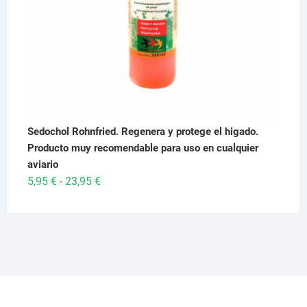
Sedochol Rohnfried. Regenera y protege el higado.
Producto muy recomendable para uso en cualquier
aviario
Rango
5,95
€
23,95
€
-
de
precios:
desde
5,95 €
hasta
23,95 €