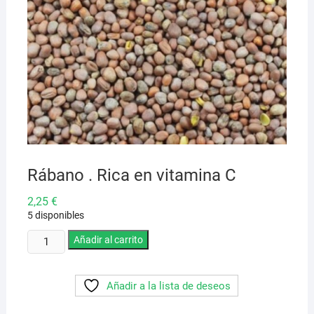
Rábano . Rica en vitamina C
2,25
€
5 disponibles
Rábano
Añadir al carrito
.
Rica
Añadir a la lista de deseos
en
vitamina