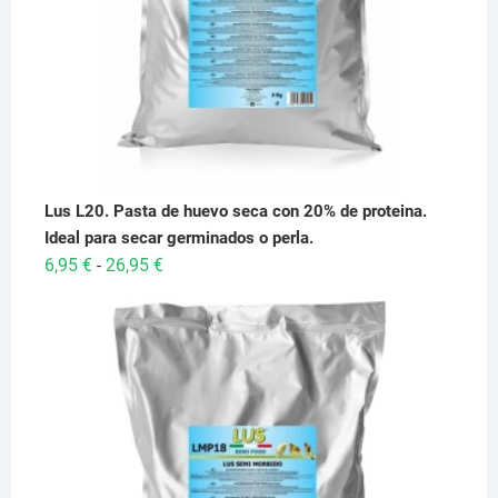
Lus L20. Pasta de huevo seca con 20% de proteina.
Ideal para secar germinados o perla.
Rango
6,95
€
26,95
€
-
de
precios:
desde
6,95 €
hasta
26,95 €