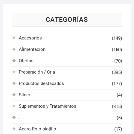
elegir
en
en
la
la
CATEGORÍAS
página
págin
de
de
producto
Accesorios
(149)
produ
Alimentación
(160)
Ofertas
(70)
Preparación / Cria
(395)
Productos destacados
(177)
Slider
(4)
Suplementos y Tratamientos
(315)
.
(5)
Acaro Rojo-piojillo
(17)