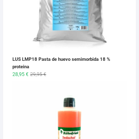
LUS LMP18 Pasta de huevo semimorbida 18 %
proteina
El
El
28,95
€
29,95
€
precio
precio
original
actual
era:
es:
29,95 €.
28,95 €.