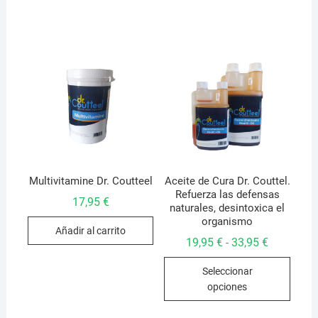
53,95 €
múlti
variantes.
varian
Las
Las
opciones
opcio
se
se
pueden
pued
elegir
elegir
en
en
la
la
página
págin
de
de
Multivitamine Dr. Coutteel
Aceite de Cura Dr. Couttel.
producto
Refuerza las defensas
produ
17,95
€
naturales, desintoxica el
organismo
Añadir al carrito
Rango
19,95
€
33,95
€
-
de
Este
precios:
Seleccionar
desde
produ
19,95 €
opciones
hasta
tiene
33,95 €
múlti