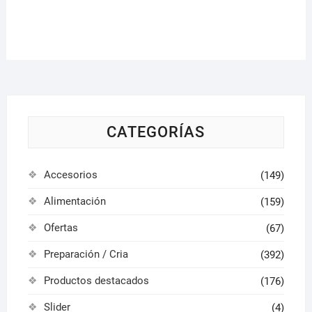
varian
Las
opcio
se
pued
elegir
en
la
CATEGORÍAS
págin
de
Accesorios
(149)
produ
Alimentación
(159)
Ofertas
(67)
Preparación / Cria
(392)
Productos destacados
(176)
Slider
(4)