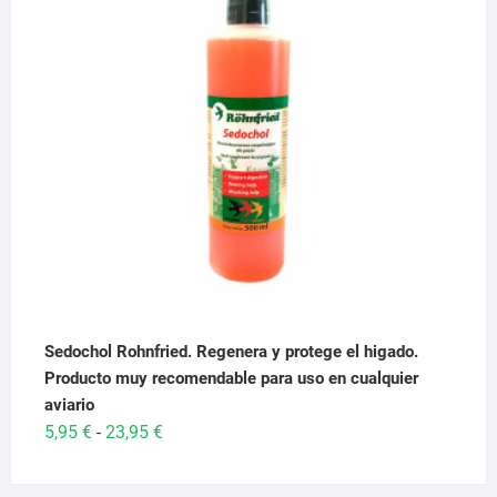
29,95 €.
28,95 €.
Sedochol Rohnfried. Regenera y protege el higado.
Producto muy recomendable para uso en cualquier
aviario
Rango
5,95
€
23,95
€
-
de
precios: