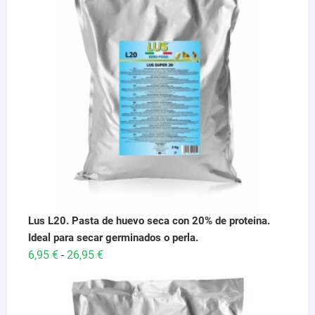
Lus L20. Pasta de huevo seca con 20% de proteina.
Ideal para secar germinados o perla.
Rango
6,95
€
26,95
€
-
de
precios:
desde