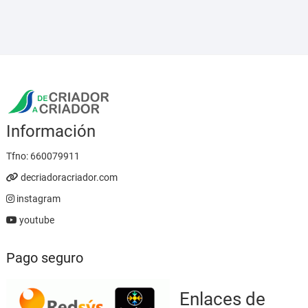
desde
5,95 €
hasta
23,95 €
Información
Tfno:
660079911
decriadoracriador.com
instagram
youtube
Pago seguro
Enlaces de