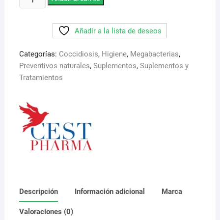
16,95 €.
14,95 €.
1
litro.
Añadir a la lista de deseos
Cest
Pharma.
Categorías:
Coccidiosis
,
Higiene
,
Megabacterias
,
Desinfectante
Preventivos naturales
,
Suplementos
,
Suplementos y
ecologico
Tratamientos
para
agua
potable.
Actua
contra
bacterias,
virus,
hongos,
incluido
el
Descripción
Información adicional
Marca
virus
de
Valoraciones (0)