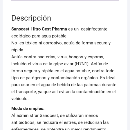
la
gripe
aviar
Descripción
cantidad
Sanocest 1litro Cest Pharma
es un desinfectante
ecológico para agua potable.
No es tóxico ni corrosivo, actúa de forma segura y
rápida
Actúa contra bacterias, virus, hongos y esporas,
incluido el virus de la gripe aviar (H7N1). Actúa de
forma segura y rápida en el agua potable, contra todo
tipo de patógenos y contaminación orgánica. Es ideal
para usar en el agua de bebida de las palomas durante
el transporte, ya que así evitan la contaminación en el
vehículo.
Modo de empleo:
Al administrar Sanocest, se utilizarán menos
antibióticos, se reducirá el estrés, se reducirán las
enfermedades, se obtendrá un mejor rendimiento,