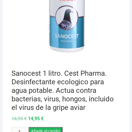
Sanocest 1 litro. Cest Pharma.
Desinfectante ecologico para
agua potable. Actua contra
bacterias, virus, hongos, incluido
el virus de la gripe aviar
El
El
16,95
€
14,95
€
precio
precio
original
actual
Sanocest
era:
Añadir al carrito
es: