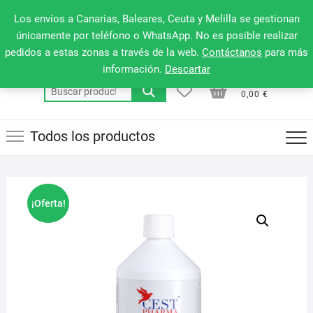
Saltar
660 079 911
Men
Los envíos a Canarias, Baleares, Ceuta y Melilla se gestionan
al
de
únicamente por teléfono o WhatsApp. No es posible realizar
contenido
pedidos a estas zonas a través de la web.
Contáctanos
para más
la
información.
Descartar
barr
0
0
Total
Buscar
supe
0,00 €
por:
Todos los productos
¡Oferta!