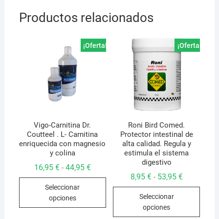
Productos relacionados
¡Oferta!
¡Oferta!
Vigo-Carnitina Dr.
Roni Bird Comed.
Coutteel . L- Carnitina
Protector intestinal de
enriquecida con magnesio
alta calidad. Regula y
y colina
estimula el sistema
digestivo
Rango
16,95
€
44,95
€
-
de
Rango
8,95
€
53,95
€
-
Este
precios:
de
Seleccionar
desde
Este
precios:
producto
16,95 €
Seleccionar
desde
opciones
produ
hasta
tiene
8,95 €
opciones
44,95 €
hasta
tiene
múltiples