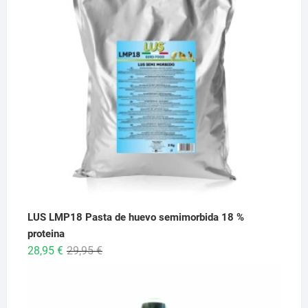
6,95 €
hasta
26,95 €
LUS LMP18 Pasta de huevo semimorbida 18 %
proteina
El
El
28,95
€
29,95
€
precio
precio
original
actual
era:
es: