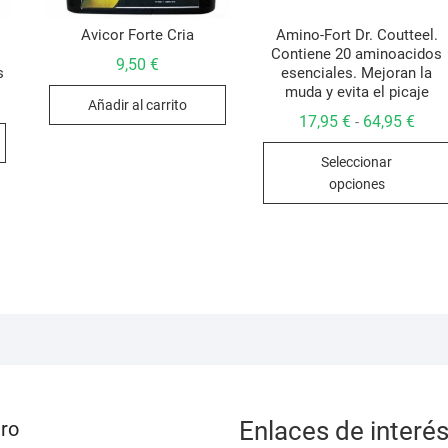
Avicor Forte Cria
Amino-Fort Dr. Coutteel.
Contiene 20 aminoacidos
9,50
€
s
esenciales. Mejoran la
muda y evita el picaje
Añadir al carrito
io
io
Rang
17,95
€
64,95
€
-
inal
al
de
preci
5 €.
5 €.
Seleccionar
desd
17,95
opciones
hast
64,95
Enlaces de interé
ro