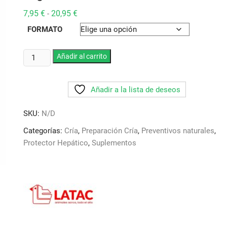
Rango
7,95
€
20,95
€
-
de
precios:
FORMATO
desde
7,95 €
hasta
Seripatic
Añadir al carrito
20,95 €
Latac.
Protector
Añadir a la lista de deseos
hepatico
en
SKU:
N/D
polvo,
tambien
Categorías:
Cría
,
Preparación Cría
,
Preventivos naturales
,
previene
Protector Hepático
,
Suplementos
el
punto
negro
cantidad