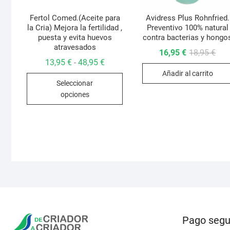
Fertol Comed.(Aceite para
Avidress Plus Rohnfried.
la Cria) Mejora la fertilidad ,
Preventivo 100% natural
puesta y evita huevos
contra bacterias y hongo
atravesados
El
El
16,95
€
18,95
€
prec
prec
Rango
13,95
€
48,95
€
-
orig
actu
de
Añadir al carrito
era:
es:
Este
precios:
18,9
16,9
Seleccionar
desde
producto
13,95 €
opciones
hasta
tiene
48,95 €
múltiples
variantes.
Las
opciones
se
pueden
elegir
en
la
Pago segu
página