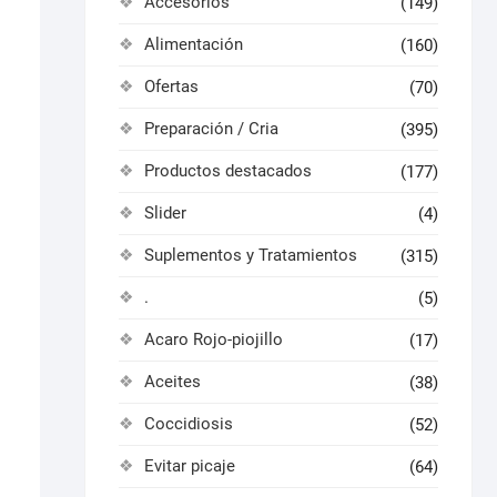
Accesorios
(149)
Alimentación
(160)
Ofertas
(70)
Preparación / Cria
(395)
Productos destacados
(177)
Slider
(4)
Suplementos y Tratamientos
(315)
.
(5)
Acaro Rojo-piojillo
(17)
Aceites
(38)
Coccidiosis
(52)
Evitar picaje
(64)