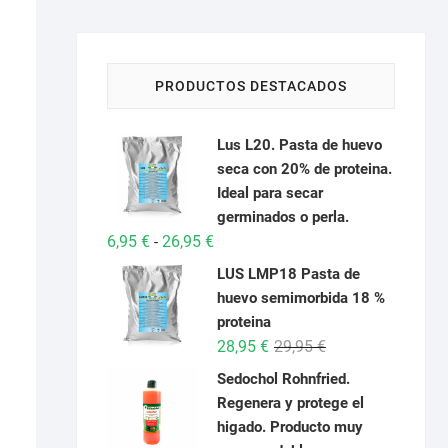
PRODUCTOS DESTACADOS
Lus L20. Pasta de huevo
seca con 20% de proteina.
Ideal para secar
germinados o perla.
Rango
6,95
€
26,95
€
-
de
LUS LMP18 Pasta de
precios:
huevo semimorbida 18 %
desde
proteina
6,95 €
El
El
28,95
€
29,95
€
hasta
precio
precio
Sedochol Rohnfried.
26,95 €
original
actual
Regenera y protege el
era:
es:
higado. Producto muy
29,95 €.
28,95 €.