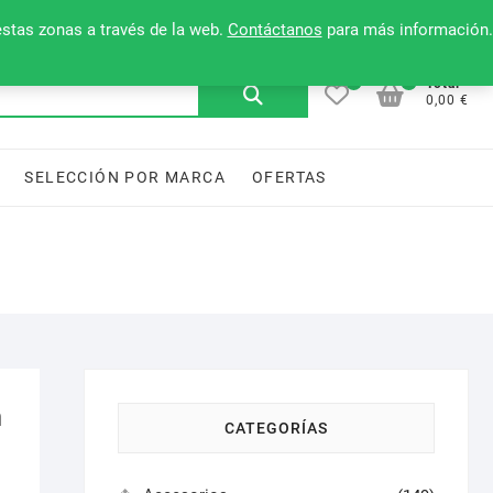
Mi cuenta
Contacto
Lista de deseos
estas zonas a través de la web.
Contáctanos
para más información.
0
0
Buscar
Total
0,00 €
por:
SELECCIÓN POR MARCA
OFERTAS
n
CATEGORÍAS