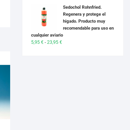
hasta
precio
precio
Sedochol Rohnfried.
26,95 €
original
actual
Regenera y protege el
era:
es:
higado. Producto muy
29,95 €.
28,95 €.
recomendable para uso en
cualquier aviario
Rango
5,95
€
23,95
€
-
de
precios:
desde
5,95 €
hasta
23,95 €