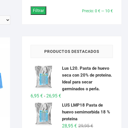
Filtrar
Precio
Precio
Precio:
0 €
—
10 €
mínimo
máximo
PRODUCTOS DESTACADOS
Lus L20. Pasta de huevo
seca con 20% de proteina.
Ideal para secar
germinados o perla.
Rango
6,95
€
26,95
€
-
de
LUS LMP18 Pasta de
precios:
huevo semimorbida 18 %
desde
proteina
6,95 €
El
El
28,95
€
29,95
€