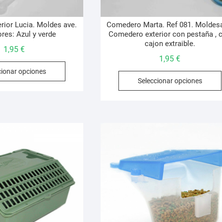
rior Lucia. Moldes ave.
Comedero Marta. Ref 081. Moldes
res: Azul y verde
Comedero exterior con pestaña , 
cajon extraible.
1,95
€
1,95
€
Este
cionar opciones
producto
Seleccionar opciones
tiene
múltiples
variantes.
Las
opciones
se
pueden
elegir
en
la
página
de