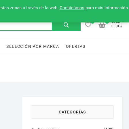
Mi cuenta
Contacto
Lista de deseos
estas zonas a través de la web.
Contáctanos
para más información.
0
0
Buscar
Total
0,00 €
por:
SELECCIÓN POR MARCA
OFERTAS
CATEGORÍAS