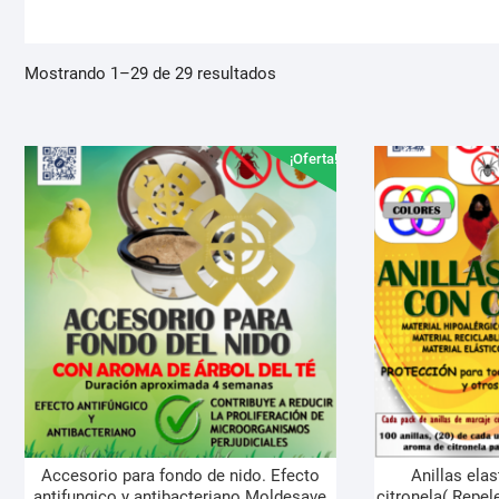
Mostrando 1–29 de 29 resultados
¡Oferta!
Accesorio para fondo de nido. Efecto
Anillas ela
antifungico y antibacteriano Moldesave
citronela( Repe