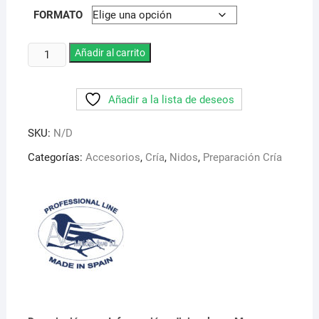
FORMATO
Nido
Añadir al carrito
Nicolas.
Nido
Añadir a la lista de deseos
interior
para
SKU:
N/D
canarios
y
Categorías:
Accesorios
,
Cría
,
Nidos
,
Preparación Cría
fauna
europea.
En
dos
colores
cantidad