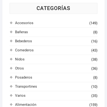
en
la
la
CATEGORÍAS
págin
página
de
de
produ
Accesorios
(149)
producto
Bañeras
(8)
Bebederos
(16)
Comederos
(43)
Nidos
(38)
Otros
(36)
Posaderos
(8)
Transportines
(10)
Varios
(35)
Alimentación
(159)