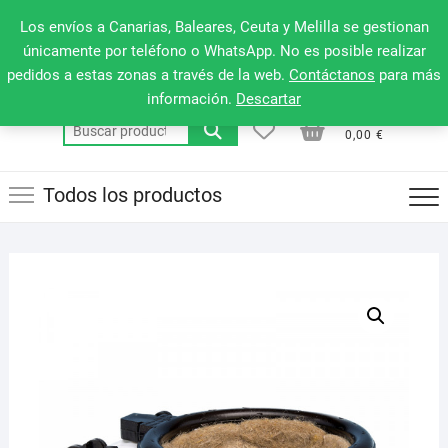
Saltar
660 079 911
Men
Los envíos a Canarias, Baleares, Ceuta y Melilla se gestionan
al
de
únicamente por teléfono o WhatsApp. No es posible realizar
contenido
pedidos a estas zonas a través de la web.
Contáctanos
para más
la
información.
Descartar
barr
0
0
Total
Buscar
supe
0,00 €
por:
Todos los productos