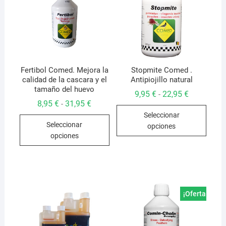
Fertibol Comed. Mejora la
Stopmite Comed .
calidad de la cascara y el
Antipiojillo natural
tamaño del huevo
Rango
9,95
€
22,95
€
-
de
Rango
8,95
€
31,95
€
-
Este
precios:
de
Seleccionar
desde
Este
precios:
produ
9,95 €
Seleccionar
desde
opciones
producto
hasta
tiene
8,95 €
opciones
22,95 €
hasta
tiene
múlti
31,95 €
múltiples
varian
variantes.
Las
Las
opcio
opciones
se
¡Oferta!
se
pued
pueden
elegir