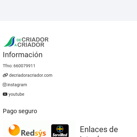
desde
5,95 €
hasta
23,95 €
Información
Tfno:
660079911
decriadoracriador.com
instagram
youtube
Pago seguro
Enlaces de