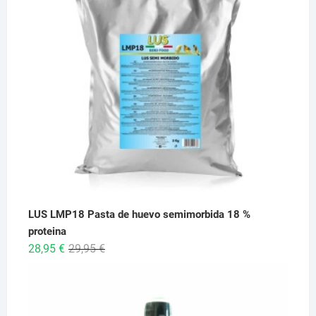
hasta
26,95 €
LUS LMP18 Pasta de huevo semimorbida 18 %
proteina
El
El
28,95
€
29,95
€
precio
precio
original
actual
era:
es:
29,95 €.
28,95 €.