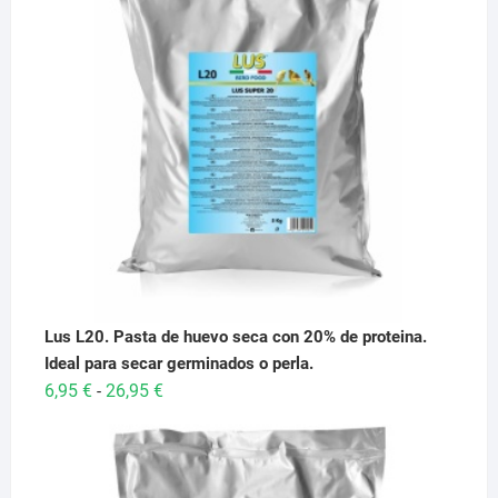
Lus L20. Pasta de huevo seca con 20% de proteina.
Ideal para secar germinados o perla.
Rango
6,95
€
26,95
€
-
de
precios:
desde
6,95 €