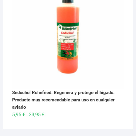
Sedochol Rohnfried. Regenera y protege el higado.
Producto muy recomendable para uso en cualquier
aviario
Rango
5,95
€
23,95
€
-
de
precios: