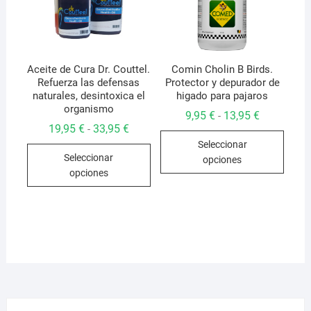
elegir
en
en
la
la
págin
página
de
de
Aceite de Cura Dr. Couttel.
Comin Cholin B Birds.
produ
Refuerza las defensas
Protector y depurador de
producto
naturales, desintoxica el
higado para pajaros
organismo
Rango
9,95
€
13,95
€
-
de
Rango
19,95
€
33,95
€
-
Este
precios:
de
Seleccionar
desde
Este
precios:
produ
9,95 €
Seleccionar
desde
opciones
producto
hasta
tiene
19,95 €
opciones
13,95 €
hasta
tiene
múlti
33,95 €
múltiples
varian
variantes.
Las
Las
opcio
opciones
se
se
pued
pueden
elegir
elegir
en