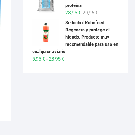
desde
proteina
6,95 €
El
El
28,95
€
29,95
€
hasta
precio
precio
Sedochol Rohnfried.
26,95 €
original
actual
Regenera y protege el
era:
es:
higado. Producto muy
29,95 €.
28,95 €.
recomendable para uso en
cualquier aviario
Rango
5,95
€
23,95
€
-
de
precios:
desde
5,95 €
hasta
23,95 €