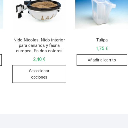
Nido Nicolas. Nido interior
Tulipa
para canarios y fauna
1,75
€
europea. En dos colores
2,40
€
Añadir al carrito
Este
Seleccionar
producto
opciones
tiene
múltiples
variantes.
Las
opciones
se
pueden