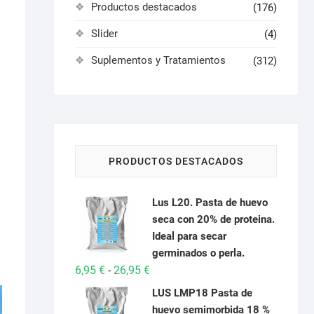
Productos destacados
(176)
Slider
(4)
Suplementos y Tratamientos
(312)
PRODUCTOS DESTACADOS
Lus L20. Pasta de huevo
seca con 20% de proteina.
Ideal para secar
germinados o perla.
Rango
6,95
€
26,95
€
-
de
LUS LMP18 Pasta de
precios:
huevo semimorbida 18 %