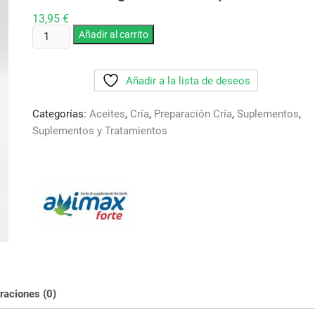
13,95
€
Aceite
Añadir al carrito
Cria
Avimax.
Añadir a la lista de deseos
Rico
en
Categorías:
Aceites
,
Cría
,
Preparación Cría
,
Suplementos
,
aceite
Suplementos y Tratamientos
de
germen
de
trigo,
cardo
y
cañamo.
Para
conseguir
un
raciones (0)
celo