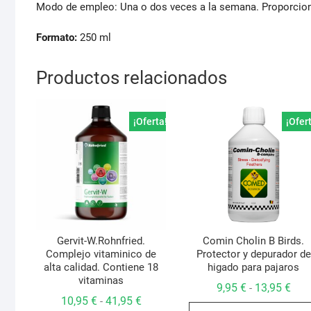
Modo de empleo: Una o dos veces a la semana. Proporcion
Formato:
250 ml
Productos relacionados
¡Oferta!
¡Ofer
Gervit-W.Rohnfried.
Comin Cholin B Birds.
Complejo vitaminico de
Protector y depurador de
alta calidad. Contiene 18
higado para pajaros
vitaminas
Ran
9,95
€
13,95
€
-
de
Rango
10,95
€
41,95
€
-
prec
de