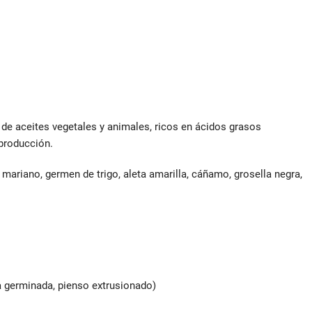
optimo
cantidad
de aceites vegetales y animales, ricos en ácidos grasos
eproducción.
o mariano, germen de trigo, aleta amarilla, cáñamo, grosella negra,
a germinada, pienso extrusionado)