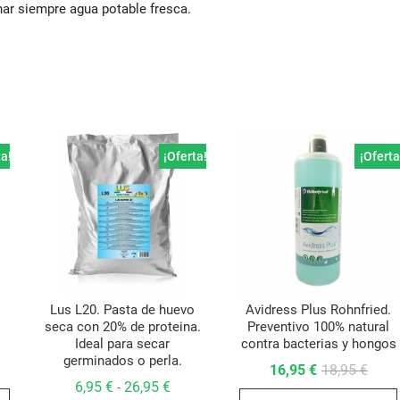
ar siempre agua potable fresca.
ta!
¡Oferta!
¡Oferta
Lus L20. Pasta de huevo
Avidress Plus Rohnfried.
seca con 20% de proteina.
Preventivo 100% natural
Ideal para secar
contra bacterias y hongos
germinados o perla.
go
El
El
16,95
€
18,95
€
preci
preci
Rango
6,95
€
26,95
€
-
Este
ios:
origi
actua
de