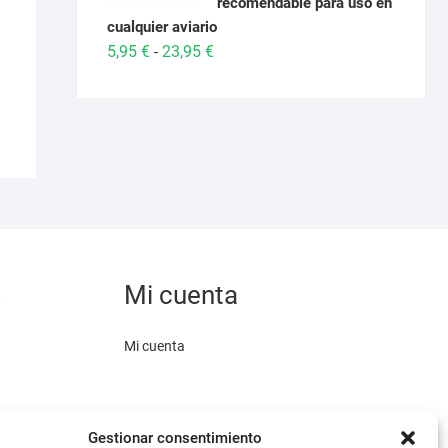
recomendable para uso en
 €.
 €.
cualquier aviario
Rango
5,95
€
23,95
€
-
de
precios:
desde
5,95 €
hasta
23,95 €
s
Mi cuenta
Mi cuenta
Gestionar consentimiento