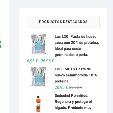
PRODUCTOS DESTACADOS
Lus L20. Pasta de huevo
seca con 20% de proteina.
!
Ideal para secar
germinados o perla.
Rango
6,95
€
26,95
€
-
de
LUS LMP18 Pasta de
precios:
huevo semimorbida 18 %
desde
proteina
6,95 €
El
El
28,95
€
29,95
€
hasta
precio
precio
Sedochol Rohnfried.
26,95 €
original
actual
Regenera y protege el
era:
es:
higado. Producto muy
o
o
29,95 €.
28,95 €.
nal
l