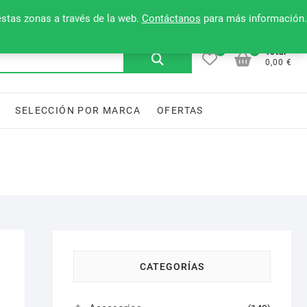
Mi cuenta
Contacto
Lista de deseos
estas zonas a través de la web.
Contáctanos
para más información.
0
0
Buscar
Total
0,00 €
por:
SELECCIÓN POR MARCA
OFERTAS
CATEGORÍAS