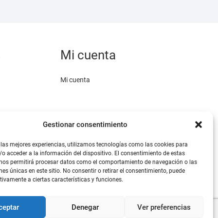
pueden
elegir
en
la
s
Mi cuenta
página
de
Mi cuenta
producto
Gestionar consentimiento
 las mejores experiencias, utilizamos tecnologías como las cookies para
o acceder a la información del dispositivo. El consentimiento de estas
omo medio de
 nos permitirá procesar datos como el comportamiento de navegación o las
.
nes únicas en este sitio. No consentir o retirar el consentimiento, puede
tivamente a ciertas características y funciones.
ceptar
Denegar
Ver preferencias