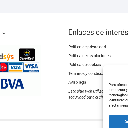
la
página
de
producto
Enlaces de interé
ro
Política de privacidad
Política de devoluciones
Política de cookies
Términos y condiciones
Aviso legal
Para ofrecer
almacenar y/
Este sitio web utiliza SSL / TLS c
tecnologías
seguridad para el cifrado de datos
identificacio
afectar nega
A