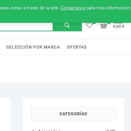
Mi cuenta
Contacto
Lista de deseos
estas zonas a través de la web.
Contáctanos
para más información.
0
0
Buscar
Total
0,00 €
por:
SELECCIÓN POR MARCA
OFERTAS
CATEGORÍAS