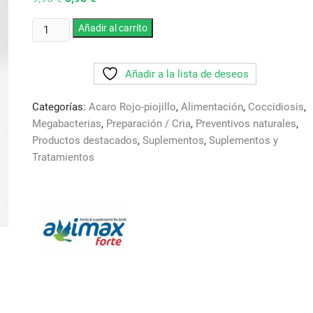
precio
precio
original
actual
Ajo
era:
Añadir al carrito
es:
9,95 €.
8,95 €.
en
polvo
Añadir a la lista de deseos
Avimax.
250
Categorías:
Acaro Rojo-piojillo
,
Alimentación
,
Coccidiosis
,
gr.
Megabacterias
,
Preparación / Cria
,
Preventivos naturales
,
Antibiotico
Productos destacados
,
Suplementos
,
Suplementos y
100
Tratamientos
%
Natural
cantidad