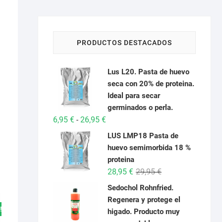
PRODUCTOS DESTACADOS
Lus L20. Pasta de huevo
seca con 20% de proteina.
Ideal para secar
germinados o perla.
Rango
6,95
€
26,95
€
-
de
LUS LMP18 Pasta de
precios:
huevo semimorbida 18 %
desde
proteina
6,95 €
El
El
28,95
€
29,95
€
hasta
precio
precio
Sedochol Rohnfried.
26,95 €
original
actual
Regenera y protege el
era:
es:
!
higado. Producto muy
29,95 €.
28,95 €.