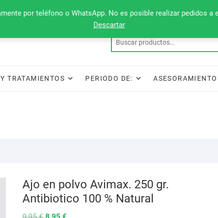
camente por teléfono o WhatsApp. No es posible realizar pedidos a 
Descartar
Y TRATAMIENTOS
PERIODO DE:
ASESORAMIENTO
Ajo en polvo Avimax. 250 gr.
Antibiotico 100 % Natural
El
El
9,95
€
8,95
€