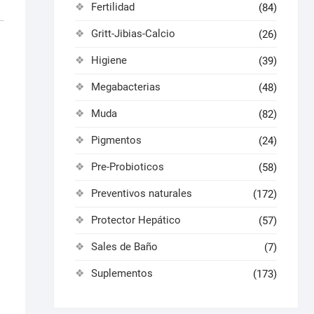
Fertilidad
(84)
Gritt-Jibias-Calcio
(26)
Higiene
(39)
Megabacterias
(48)
Muda
(82)
o
Pigmentos
(24)
Pre-Probioticos
(58)
Preventivos naturales
(172)
Protector Hepático
(57)
Sales de Baño
(7)
Suplementos
(173)