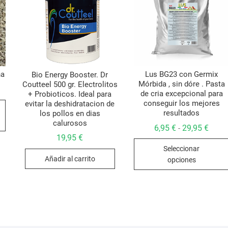
na
Lus BG23 con Germix
Bio Energy Booster. Dr
Mórbida , sin dóre . Pasta
Coutteel 500 gr. Electrolitos
o
de cria excepcional para
+ Probioticos. Ideal para
Este
conseguir los mejores
os:
evitar la deshidratacion de
e
resultados
los pollos en dias
producto
€
calurosos
a
Rang
tiene
6,95
€
29,95
€
-
€
de
19,95
€
múltiples
preci
Seleccionar
desd
variantes.
6,95 
Añadir al carrito
opciones
Las
hasta
29,95
opciones
se
pueden
elegir
en