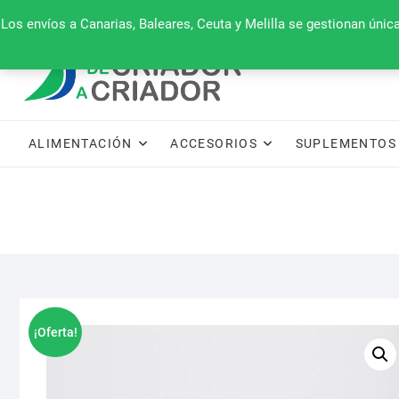
Saltar
660 079 911
Los envíos a Canarias, Baleares, Ceuta y Melilla se gestionan úni
al
contenido
ALIMENTACIÓN
ACCESORIOS
SUPLEMENTOS 
¡Oferta!