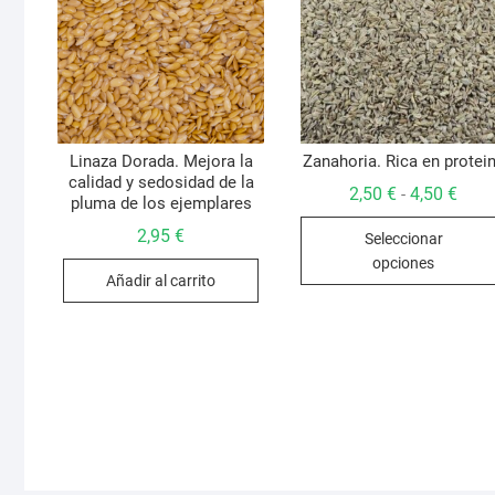
Linaza Dorada. Mejora la
Zanahoria. Rica en protei
calidad y sedosidad de la
Rang
2,50
€
4,50
€
-
pluma de los ejemplares
de
preci
2,95
€
Seleccionar
desd
2,50 
opciones
hast
Añadir al carrito
4,50 