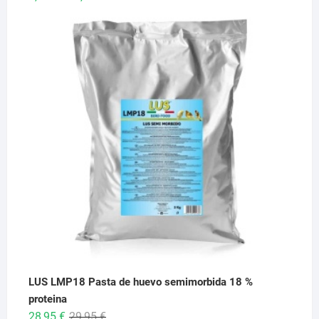
de
precios:
desde
6,95 €
hasta
26,95 €
LUS LMP18 Pasta de huevo semimorbida 18 %
proteina
El
El
28,95
€
29,95
€