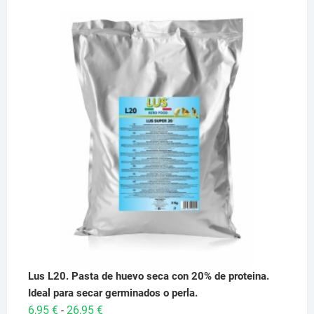
Lus L20. Pasta de huevo seca con 20% de proteina.
Ideal para secar germinados o perla.
Rango
6,95
€
26,95
€
-