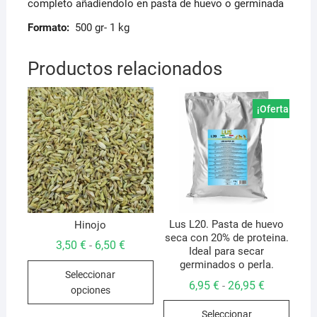
completo añadiendolo en pasta de huevo o germinada
Formato:
500 gr- 1 kg
Productos relacionados
¡Oferta!
Lus L20. Pasta de huevo
Hinojo
seca con 20% de proteina.
Rango
3,50
€
6,50
€
-
Ideal para secar
de
Este
germinados o perla.
precios:
Seleccionar
desde
producto
Rango
6,95
€
26,95
€
-
3,50 €
opciones
de
hasta
tiene
Este
precios:
6,50 €
Seleccionar
múltiples
desde