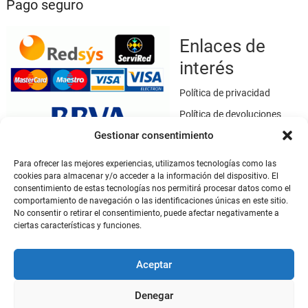
Pago seguro
Enlaces de
interés
Política de privacidad
Política de devoluciones
Gestionar consentimiento
Política de cookies
Términos y condiciones
Para ofrecer las mejores experiencias, utilizamos tecnologías como las
cookies para almacenar y/o acceder a la información del dispositivo. El
Aviso legal
consentimiento de estas tecnologías nos permitirá procesar datos como el
Este sitio web utiliza SSL / TLS como medio de seguridad para el
comportamiento de navegación o las identificaciones únicas en este sitio.
cifrado de datos.
No consentir o retirar el consentimiento, puede afectar negativamente a
ciertas características y funciones.
Mi cuenta
Aceptar
Mi cuenta
Denegar