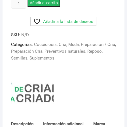
Alholva
Añadir al carrito
6,95 €
o
Fenogreco.
Añadir a la lista de deseos
Semilla
con
SKU:
N/D
multiples
propiedades
Categorías:
Coccidiosis
,
Cría
,
Muda
,
Preparación / Cria
,
catalogada
Preparación Cría
,
Preventivos naturales
,
Reposo
,
como
Semillas
,
Suplementos
un
superalimento
con
alto
contenido
en
proteinas
cantidad
Descripción
Información adicional
Marca