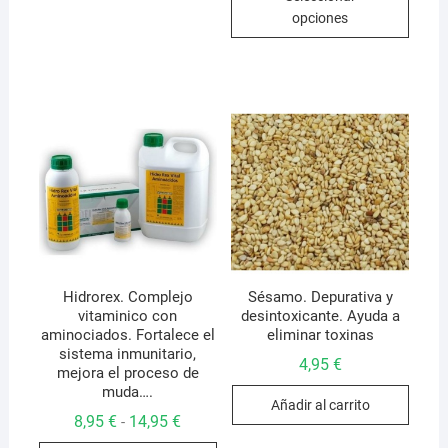
produ
6,95 €
opciones
variantes.
hasta
tiene
26,95 €
Las
múlti
opciones
varian
se
Las
pueden
opcio
elegir
se
en
pued
la
elegir
página
en
de
la
producto
págin
de
Hidrorex. Complejo
Sésamo. Depurativa y
vitaminico con
desintoxicante. Ayuda a
produ
aminociados. Fortalece el
eliminar toxinas
sistema inmunitario,
4,95
€
mejora el proceso de
muda….
Añadir al carrito
Rango
8,95
€
14,95
€
-
de