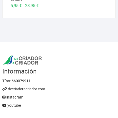
Rango
5,95
€
23,95
€
-
de
precios:
desde
5,95 €
hasta
23,95 €
Información
Tfno:
660079911
decriadoracriador.com
instagram
youtube