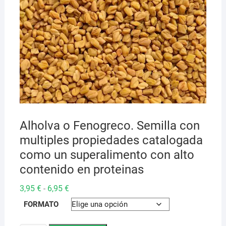
Alholva o Fenogreco. Semilla con
multiples propiedades catalogada
como un superalimento con alto
contenido en proteinas
Rango
3,95
€
6,95
€
-
de
precios:
FORMATO
desde
3,95 €
hasta