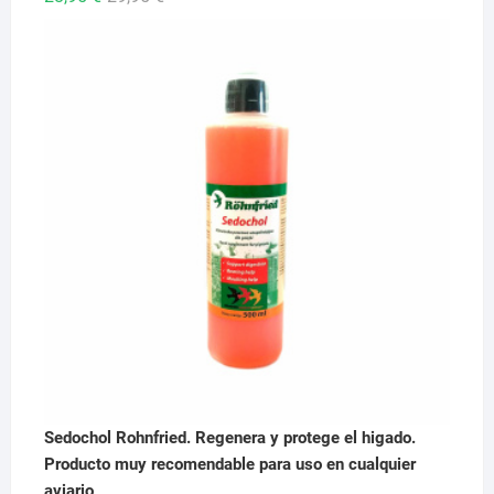
precio
precio
original
actual
era:
es:
29,95 €.
28,95 €.
Sedochol Rohnfried. Regenera y protege el higado.
Producto muy recomendable para uso en cualquier
aviario