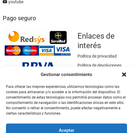
youtube
Pago seguro
Enlaces de
interés
Política de privacidad
Política de devoluciones
Gestionar consentimiento
Política de cookies
Términos y condiciones
Para ofrecer las mejores experiencias, utilizamos tecnologías como las
cookies para almacenar y/o acceder a la información del dispositivo. El
Aviso legal
consentimiento de estas tecnologías nos permitirá procesar datos como el
Este sitio web utiliza SSL / TLS como medio de seguridad para el
comportamiento de navegación o las identificaciones únicas en este sitio.
cifrado de datos.
No consentir o retirar el consentimiento, puede afectar negativamente a
ciertas características y funciones.
Mi cuenta
Aceptar