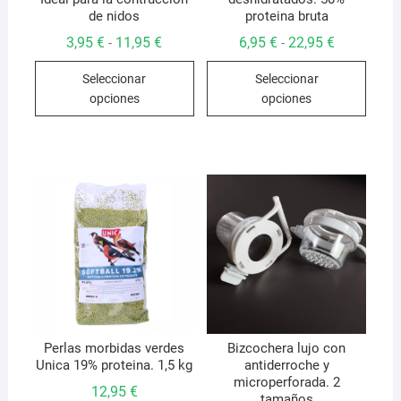
de nidos
proteina bruta
Rango
Rango
3,95
€
11,95
€
6,95
€
22,95
€
-
-
de
de
Este
Este
precios:
precios:
Seleccionar
Seleccionar
desde
desde
producto
produ
3,95 €
6,95 €
opciones
opciones
hasta
hasta
tiene
tiene
11,95 €
22,95 €
múltiples
múlti
variantes.
varian
Las
Las
opciones
opcio
se
se
pueden
pued
elegir
elegir
en
en
la
la
página
págin
de
de
Perlas morbidas verdes
Bizcochera lujo con
Unica 19% proteina. 1,5 kg
antiderroche y
producto
produ
microperforada. 2
12,95
€
tamaños