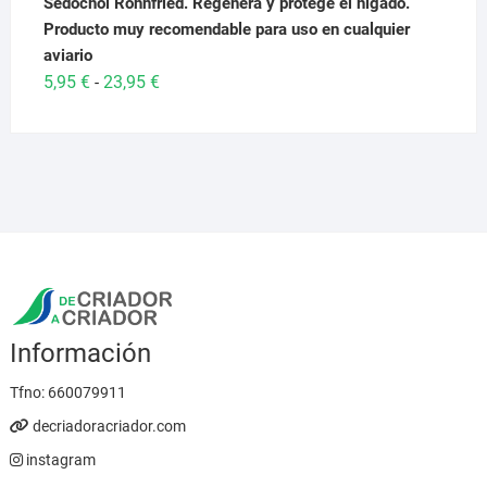
Sedochol Rohnfried. Regenera y protege el higado.
Producto muy recomendable para uso en cualquier
aviario
Rango
5,95
€
23,95
€
-
de
precios:
desde
5,95 €
hasta
23,95 €
Información
Tfno:
660079911
decriadoracriador.com
instagram