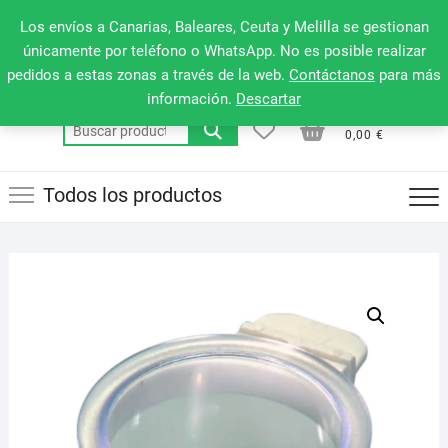
Saltar
660 079 911
Men
Los envíos a Canarias, Baleares, Ceuta y Melilla se gestionan
al
de
únicamente por teléfono o WhatsApp. No es posible realizar
contenido
pedidos a estas zonas a través de la web.
Contáctanos
para más
la
información.
Descartar
barr
0
0
Total
Buscar
supe
0,00 €
por:
Todos los productos