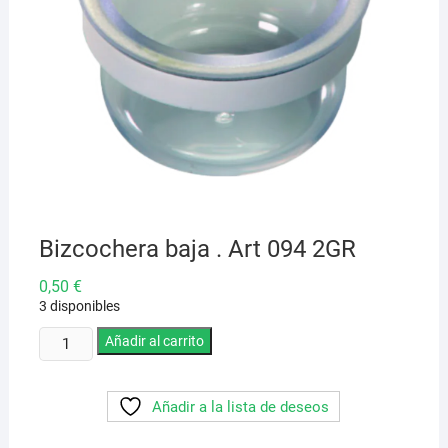
Bizcochera baja . Art 094 2GR
0,50
€
3 disponibles
Bizcochera
Añadir al carrito
baja
.
Añadir a la lista de deseos
Art
094