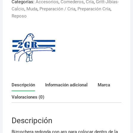
Categorías:
Accesorios
,
Comederos
,
Cría
,
Gritt-Jibias-
2GR
Calcio
,
Muda
,
Preparación / Cria
,
Preparación Cría
,
cantidad
Reposo
Descripción
Información adicional
Marca
Valoraciones (0)
Descripción
Bizcochera redonda con aro para colocar dentro de la