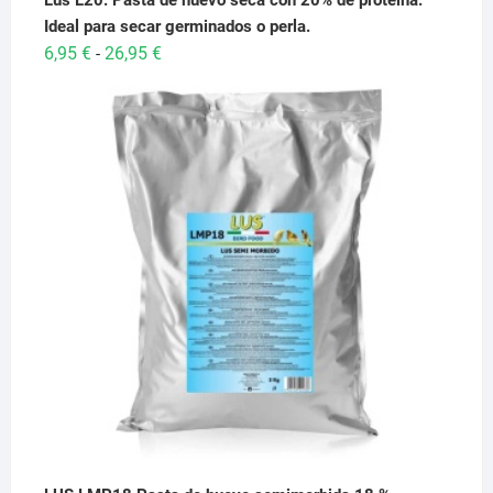
Lus L20. Pasta de huevo seca con 20% de proteina.
Ideal para secar germinados o perla.
Rango
6,95
€
26,95
€
-
de
precios:
desde
6,95 €
hasta
26,95 €