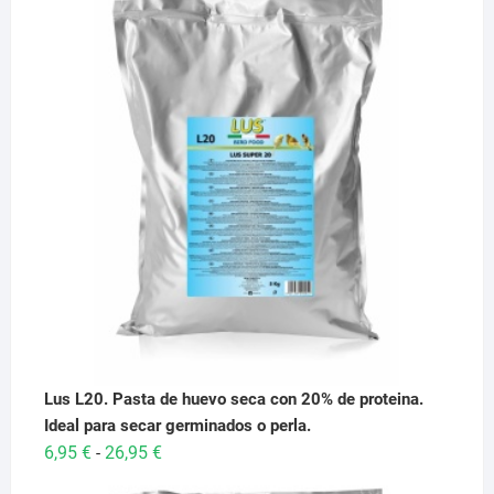
Lus L20. Pasta de huevo seca con 20% de proteina.
Ideal para secar germinados o perla.
Rango
6,95
€
26,95
€
-
de