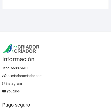
de
precios:
desde
5,95 €
hasta
23,95 €
Información
Tfno:
660079911
decriadoracriador.com
instagram
youtube
Pago seguro