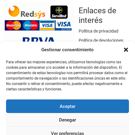
Enlaces de
interés
Política de privacidad
Política de devoluciones
Gestionar consentimiento
Política de cookies
Términos y condiciones
Para ofrecer las mejores experiencias, utilizamos tecnologías como las
cookies para almacenar y/o acceder a la información del dispositivo. El
Aviso legal
consentimiento de estas tecnologías nos permitirá procesar datos como el
Este sitio web utiliza SSL / TLS como medio de seguridad para el
comportamiento de navegación o las identificaciones únicas en este sitio.
cifrado de datos.
No consentir o retirar el consentimiento, puede afectar negativamente a
ciertas características y funciones.
Mi cuenta
Aceptar
Mi cuenta
Denegar
Ver preferencias