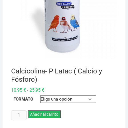
Calcicolina- P Latac ( Calcio y
Fósforo)
Rango
10,95
€
25,95
€
-
de
precios:
FORMATO
desde
10,95 €
hasta
Calcicolina-
Añadir al carrito
25,95 €
P
Latac