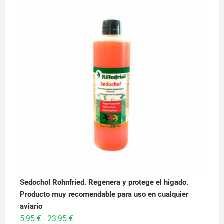
original
actual
era:
es:
29,95 €.
28,95 €.
Sedochol Rohnfried. Regenera y protege el higado.
Producto muy recomendable para uso en cualquier
aviario
Rango
5,95
€
23,95
€
-