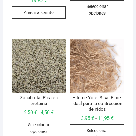
19,95
€
Este
precios:
Seleccionar
desde
produ
9,50 €
Añadir al carrito
opciones
hasta
tiene
41,95 €
múlti
varian
Las
opcio
se
pued
elegir
en
la
págin
de
Zanahoria. Rica en
Hilo de Yute. Sisal Fibre.
proteina
Ideal para la contruccion
produ
de nidos
Rango
2,50
€
4,50
€
-
de
Rango
3,95
€
11,95
€
-
Este
precios:
de
Seleccionar
desde
Este
precios:
producto
2,50 €
Seleccionar
desde
opciones
produ
hasta
tiene
3,95 €