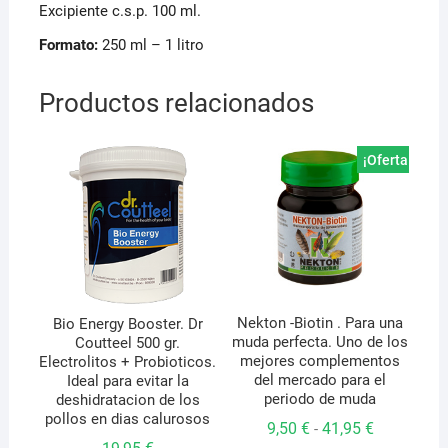
Excipiente c.s.p. 100 ml.
Formato:
250 ml – 1 litro
Productos relacionados
¡Oferta!
Nekton -Biotin . Para una
Bio Energy Booster. Dr
muda perfecta. Uno de los
Coutteel 500 gr.
mejores complementos
Electrolitos + Probioticos.
del mercado para el
Ideal para evitar la
periodo de muda
deshidratacion de los
pollos en dias calurosos
Rango
9,50
€
41,95
€
-
de