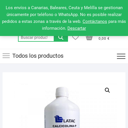
Saltar
660 079 911
Men
Los envíos a Canarias, Baleares, Ceuta y Melilla se gestionan
al
de
únicamente por teléfono o WhatsApp. No es posible realizar
contenido
pedidos a estas zonas a través de la web.
Contáctanos
para más
la
información.
Descartar
barr
0
0
Total
Buscar
supe
0,00 €
por:
Todos los productos