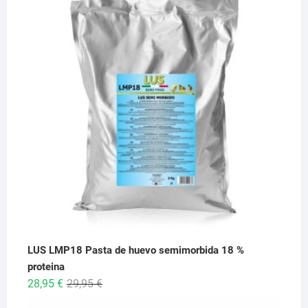
precios:
desde
6,95 €
hasta
26,95 €
LUS LMP18 Pasta de huevo semimorbida 18 %
proteina
El
El
28,95
€
29,95
€
precio
precio