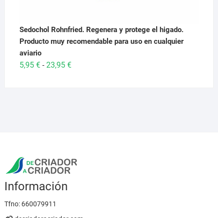
Sedochol Rohnfried. Regenera y protege el higado.
Producto muy recomendable para uso en cualquier
aviario
Rango
5,95
€
23,95
€
-
de
precios:
desde
5,95 €
hasta
23,95 €
Información
Tfno:
660079911