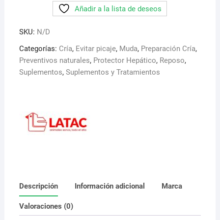
Añadir a la lista de deseos
en
polvo
SKU:
N/D
(
Calcio
Categorías:
Cría
,
Evitar picaje
,
Muda
,
Preparación Cría
,
y
Preventivos naturales
,
Protector Hepático
,
Reposo
,
Fosforo)
Suplementos
,
Suplementos y Tratamientos
cantidad
Descripción
Información adicional
Marca
Valoraciones (0)