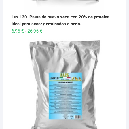
Lus L20. Pasta de huevo seca con 20% de proteina.
Ideal para secar germinados o perla.
Rango
6,95
€
26,95
€
-
de
precios:
desde
6,95 €
hasta
26,95 €