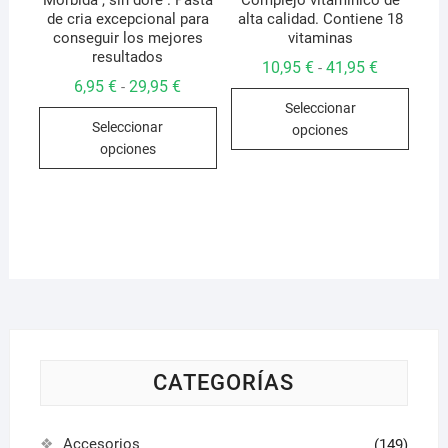
Mórbida , sin dóre . Pasta
Complejo vitaminico de
producto
de cria excepcional para
alta calidad. Contiene 18
conseguir los mejores
vitaminas
resultados
Rango
10,95
€
41,95
€
-
de
Rango
6,95
€
29,95
€
-
Este
precios:
de
Seleccionar
desde
Este
precios:
produ
10,95 €
Seleccionar
desde
opciones
producto
hasta
tiene
6,95 €
opciones
41,95 €
hasta
tiene
múlti
29,95 €
múltiples
varian
variantes.
Las
Las
opcio
opciones
se
se
pued
pueden
elegir
elegir
en
en
la
la
CATEGORÍAS
págin
página
de
de
produ
Accesorios
(149)