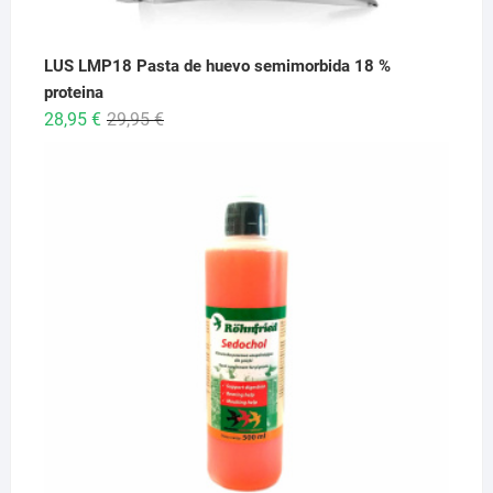
LUS LMP18 Pasta de huevo semimorbida 18 %
proteina
El
El
28,95
€
29,95
€
precio
precio
original
actual
era:
es:
29,95 €.
28,95 €.