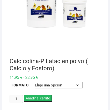
Calcicolina-P Latac en polvo (
Calcio y Fosforo)
Rango
11,95
€
22,95
€
-
de
precios:
FORMATO
desde
11,95 €
hasta
Calcicolina-
Añadir al carrito
22,95 €
P
Latac