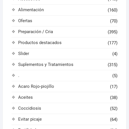
producto
Alimentación
(160)
Ofertas
(70)
Preparación / Cria
(395)
Productos destacados
(177)
Slider
(4)
Suplementos y Tratamientos
(315)
.
(5)
Acaro Rojo-piojillo
(17)
Aceites
(38)
Coccidiosis
(52)
Evitar picaje
(64)