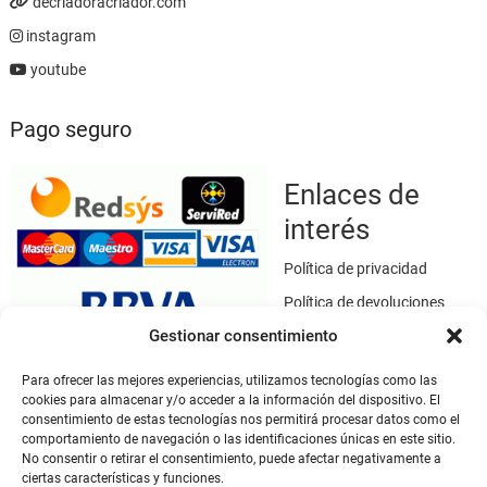
decriadoracriador.com
instagram
youtube
Pago seguro
Enlaces de
interés
Política de privacidad
Política de devoluciones
Gestionar consentimiento
Política de cookies
Términos y condiciones
Para ofrecer las mejores experiencias, utilizamos tecnologías como las
cookies para almacenar y/o acceder a la información del dispositivo. El
Aviso legal
consentimiento de estas tecnologías nos permitirá procesar datos como el
Este sitio web utiliza SSL / TLS como medio de seguridad para el
comportamiento de navegación o las identificaciones únicas en este sitio.
No consentir o retirar el consentimiento, puede afectar negativamente a
cifrado de datos.
ciertas características y funciones.