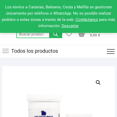
Saltar
660 079 911
Men
Los envíos a Canarias, Baleares, Ceuta y Melilla se gestionan
al
de
únicamente por teléfono o WhatsApp. No es posible realizar
contenido
pedidos a estas zonas a través de la web.
Contáctanos
para más
la
información.
Descartar
barr
0
0
Total
Buscar
supe
0,00 €
por:
Todos los productos