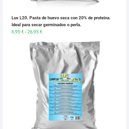
Lus L20. Pasta de huevo seca con 20% de proteina.
Ideal para secar germinados o perla.
Rango
6,95
€
26,95
€
-
de
precios:
desde
6,95 €
hasta
26,95 €