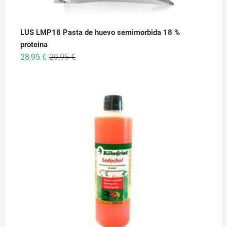
LUS LMP18 Pasta de huevo semimorbida 18 %
proteina
El
El
28,95
€
29,95
€
precio
precio
original
actual
era:
es:
29,95 €.
28,95 €.