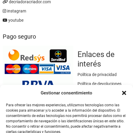
decriadoracriador.com
instagram
youtube
Pago seguro
Enlaces de
interés
Política de privacidad
Política de devoluciones
Gestionar consentimiento
Política de cookies
Términos y condiciones
Para ofrecer las mejores experiencias, utilizamos tecnologías como las
cookies para almacenar y/o acceder a la información del dispositivo. El
Aviso legal
consentimiento de estas tecnologías nos permitirá procesar datos como el
Este sitio web utiliza SSL / TLS como medio de seguridad para el
comportamiento de navegación o las identificaciones únicas en este sitio.
cifrado de datos.
No consentir o retirar el consentimiento, puede afectar negativamente a
ciertas características y funciones.