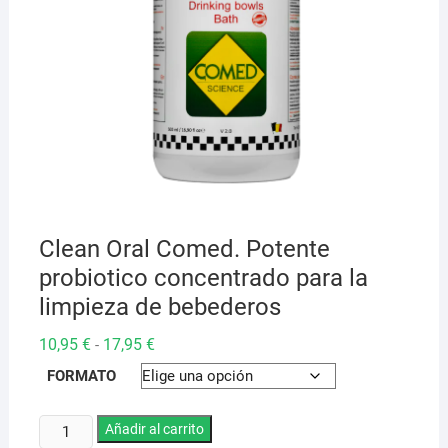
Clean Oral Comed. Potente
probiotico concentrado para la
limpieza de bebederos
Rango
10,95
€
17,95
€
-
de
precios:
FORMATO
desde
10,95 €
hasta
Clean
Añadir al carrito
17,95 €