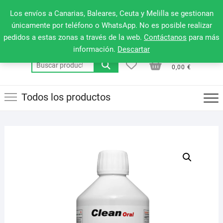
Saltar
660 079 911
Men
Los envíos a Canarias, Baleares, Ceuta y Melilla se gestionan
al
de
únicamente por teléfono o WhatsApp. No es posible realizar
contenido
pedidos a estas zonas a través de la web.
Contáctanos
para más
la
información.
Descartar
barr
0
0
Total
Buscar
supe
0,00 €
por:
Todos los productos