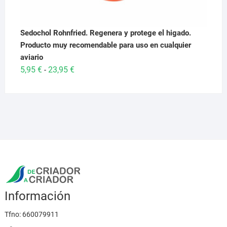
Sedochol Rohnfried. Regenera y protege el higado.
Producto muy recomendable para uso en cualquier
aviario
Rango
5,95
€
23,95
€
-
de
precios:
desde
5,95 €
hasta
23,95 €
Información
Tfno:
660079911