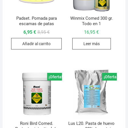
Padset. Pomada para
Winmix Comed 300 gr.
escamas de patas
Todo en 1
El
El
6,95
€
8,95
€
16,95
€
precio
precio
original
actual
Añadir al carrito
Leer más
era:
es:
8,95 €.
6,95 €.
¡Oferta!
¡Oferta!
Roni Bird Comed.
Lus L20. Pasta de huevo