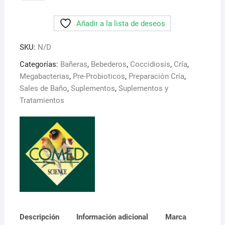
Oral
Comed.
Añadir a la lista de deseos
Potente
probiotico
SKU:
N/D
concentrado
para
Categorías:
Bañeras
,
Bebederos
,
Coccidiosis
,
Cría
,
la
Megabacterias
,
Pre-Probioticos
,
Preparación Cría
,
limpieza
Sales de Baño
,
Suplementos
,
Suplementos y
de
Tratamientos
bebederos
cantidad
Descripción
Información adicional
Marca