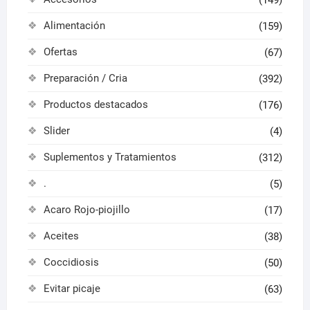
(149)
producto
Alimentación
(159)
Ofertas
(67)
Preparación / Cria
(392)
Productos destacados
(176)
Slider
(4)
Suplementos y Tratamientos
(312)
.
(5)
Acaro Rojo-piojillo
(17)
Aceites
(38)
Coccidiosis
(50)
Evitar picaje
(63)