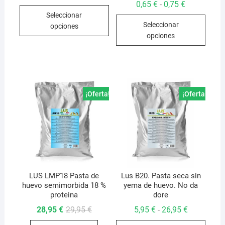
de
Rango
0,65
€
0,75
€
-
Este
precios:
de
Seleccionar
desde
Este
precios:
producto
6,95 €
Seleccionar
desde
opciones
produ
hasta
tiene
0,65 €
opciones
22,95 €
hasta
tiene
múltiples
0,75 €
múlti
variantes.
varian
Las
Las
opciones
opcio
se
¡Oferta!
¡Oferta!
se
pueden
pued
elegir
elegir
en
en
la
la
página
págin
de
de
LUS LMP18 Pasta de
Lus B20. Pasta seca sin
producto
huevo semimorbida 18 %
yema de huevo. No da
produ
proteina
dore
El
El
Rango
28,95
€
29,95
€
5,95
€
26,95
€
-
precio
precio
de
Este
original
actual
precios: