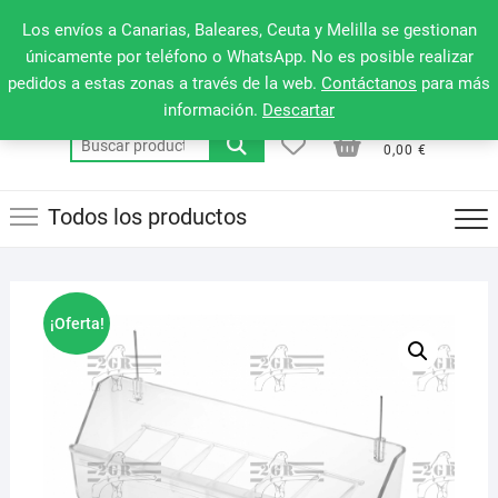
Saltar
660 079 911
Men
Los envíos a Canarias, Baleares, Ceuta y Melilla se gestionan
al
de
únicamente por teléfono o WhatsApp. No es posible realizar
contenido
pedidos a estas zonas a través de la web.
Contáctanos
para más
la
información.
Descartar
barr
0
0
Total
Buscar
supe
0,00 €
por:
Todos los productos
¡Oferta!