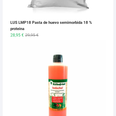
LUS LMP18 Pasta de huevo semimorbida 18 %
proteina
El
El
28,95
€
29,95
€
precio
precio
original
actual
era:
es:
29,95 €.
28,95 €.