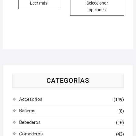
Leer más
Seleccionar
era:
es:
desde
produ
29,95 €.
28,95 €.
5,95 €
opciones
hasta
tiene
26,95 €
múlti
varian
Las
opcio
se
pued
elegir
en
la
CATEGORÍAS
págin
de
Accesorios
(149)
produ
Bañeras
(8)
Bebederos
(16)
Comederos
(43)