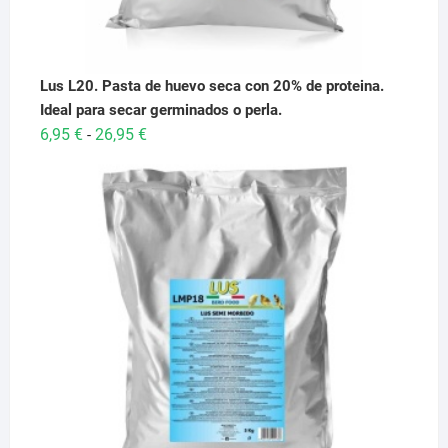
Lus L20. Pasta de huevo seca con 20% de proteina.
Ideal para secar germinados o perla.
Rango
6,95
€
26,95
€
-
de
precios:
desde
6,95 €
hasta
26,95 €