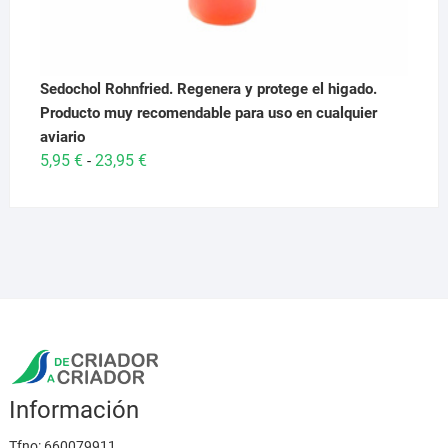
Sedochol Rohnfried. Regenera y protege el higado.
Producto muy recomendable para uso en cualquier
aviario
Rango
5,95
€
23,95
€
-
de
precios:
desde
5,95 €
hasta
23,95 €
Información
Tfno:
660079911