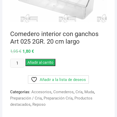
Comedero interior con ganchos
Art 025 2GR. 20 cm largo
El
El
1,95
€
1,80
€
precio
precio
original
actual
Comedero
era:
Añadir al carrito
es:
1,95 €.
1,80 €.
interior
con
Añadir a la lista de deseos
ganchos
Art
Categorías:
Accesorios
,
Comederos
,
Cría
,
Muda
,
025
Preparación / Cria
,
Preparación Cría
,
Productos
2GR.
destacados
,
Reposo
20
cm