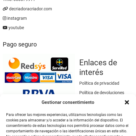
decriadoracriador.com
instagram
youtube
Pago seguro
Enlaces de
interés
Política de privacidad
Política de devoluciones
Gestionar consentimiento
Política de cookies
Términos y condiciones
Para ofrecer las mejores experiencias, utilizamos tecnologías como las
cookies para almacenar y/o acceder a la información del dispositivo. El
Aviso legal
consentimiento de estas tecnologías nos permitirá procesar datos como el
Este sitio web utiliza SSL / TLS como medio de seguridad para el
comportamiento de navegación o las identificaciones únicas en este sitio.