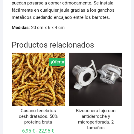
puedan posarse a comer cómodamente. Se instala
fácilmente en cualquier jaula gracias a los ganchos
metálicos quedando encajado entre los barrotes.
Medidas
: 20 cm x 6 x 4 cm
Productos relacionados
¡Oferta!
Gusano tenebrios
Bizcochera lujo con
deshidratados. 50%
antiderroche y
proteina bruta
microperforada. 2
tamaños
Rango
6,95
€
22,95
€
-