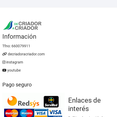
hasta
23,95 €
Información
Tfno:
660079911
decriadoracriador.com
instagram
youtube
Pago seguro
Enlaces de
interés