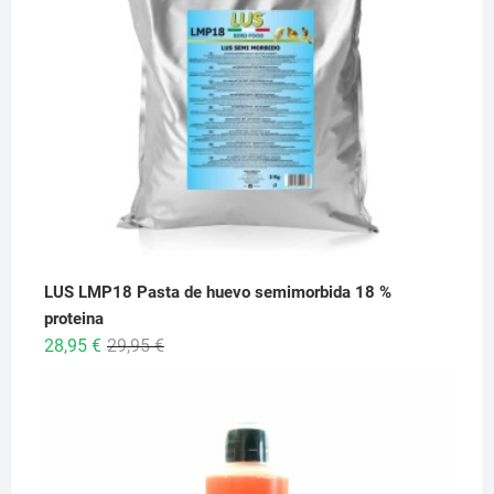
26,95 €
LUS LMP18 Pasta de huevo semimorbida 18 %
proteina
El
El
28,95
€
29,95
€
precio
precio
original
actual
era:
es:
29,95 €.
28,95 €.