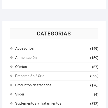
opcio
pueden
se
elegir
pued
en
elegir
la
en
página
la
CATEGORÍAS
de
págin
producto
de
Accesorios
(149)
produ
Alimentación
(159)
Ofertas
(67)
Preparación / Cria
(392)
Productos destacados
(176)
Slider
(4)
Suplementos y Tratamientos
(312)