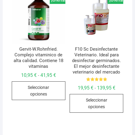
se
pueden
pued
elegir
elegir
en
en
la
la
página
págin
de
de
Gervit-W.Rohnfried.
F10 Sc Desinfectante
producto
Complejo vitaminico de
Veterinario. Ideal para
produ
alta calidad. Contiene 18
desinfectar germinados.
vitaminas
El mejor desinfectante
veterinario del mercado
Rango
10,95
€
41,95
€
-
de
Este
precios:
Valorado
Rango
19,95
€
139,95
€
Seleccionar
-
desde
con
producto
de
10,95 €
5.00
opciones
Este
precios:
de 5
hasta
tiene
Seleccionar
desde
41,95 €
produ
múltiples
19,95 €
opciones
hasta
tiene
variantes.
139,95 €
múlti
Las
varian
opciones
Las
se