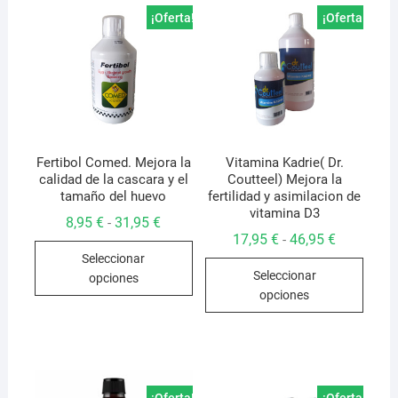
¡Oferta!
¡Oferta!
Fertibol Comed. Mejora la
Vitamina Kadrie( Dr.
calidad de la cascara y el
Coutteel) Mejora la
tamaño del huevo
fertilidad y asimilacion de
vitamina D3
Rango
8,95
€
31,95
€
-
de
Rango
17,95
€
46,95
€
-
Este
precios:
de
Seleccionar
desde
Este
precios:
producto
8,95 €
Seleccionar
desde
opciones
produ
hasta
tiene
17,95 €
opciones
31,95 €
hasta
tiene
múltiples
46,95 €
múlti
variantes.
varian
Las
Las
opciones
opcio
se
¡Oferta!
¡Oferta!