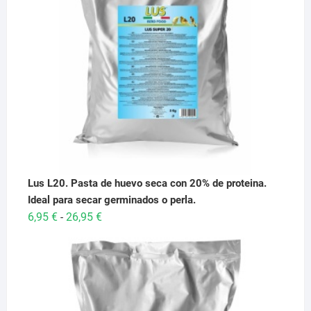
Lus L20. Pasta de huevo seca con 20% de proteina.
Ideal para secar germinados o perla.
Rango
6,95
€
26,95
€
-
de
precios:
desde
6,95 €
hasta