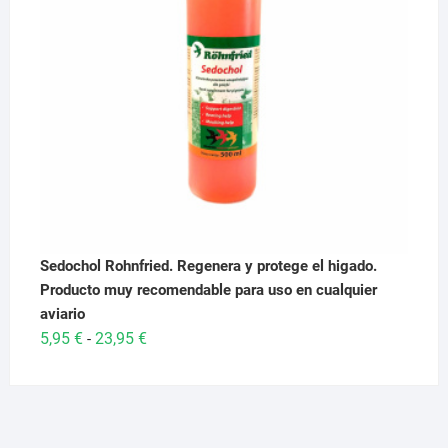
Sedochol Rohnfried. Regenera y protege el higado.
Producto muy recomendable para uso en cualquier
aviario
Rango
5,95
€
23,95
€
-
de
precios:
desde
5,95 €