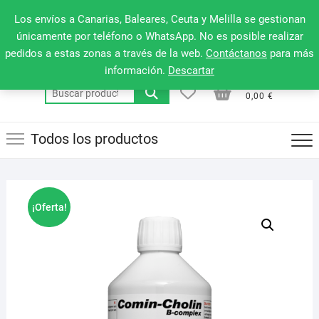
Saltar
660 079 911
Men
Los envíos a Canarias, Baleares, Ceuta y Melilla se gestionan
al
de
únicamente por teléfono o WhatsApp. No es posible realizar
contenido
pedidos a estas zonas a través de la web.
Contáctanos
para más
la
información.
Descartar
barr
0
0
Total
Buscar
supe
0,00 €
por:
Todos los productos
¡Oferta!