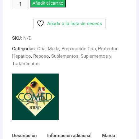
Comin
Añadir al carrito
Cholin
B
Añadir a la lista de deseos
Birds.
Protector
SKU:
N/D
y
depurador
Categorías:
Cría
,
Muda
,
Preparación Cría
,
Protector
de
Hepático
,
Reposo
,
Suplementos
,
Suplementos y
higado
Tratamientos
para
pajaros
cantidad
Descripción
Información adicional
Marca