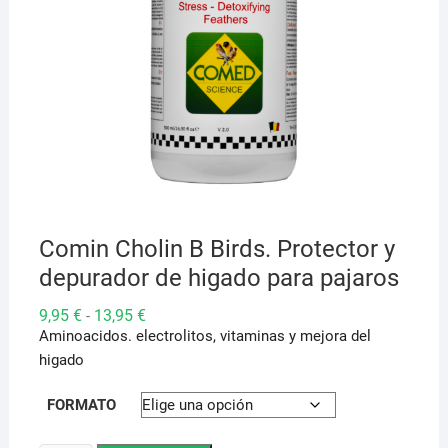
Comin Cholin B Birds. Protector y
depurador de higado para pajaros
Rango
9,95
€
13,95
€
-
de
Aminoacidos. electrolitos, vitaminas y mejora del
precios:
desde
higado
9,95 €
hasta
13,95 €
FORMATO