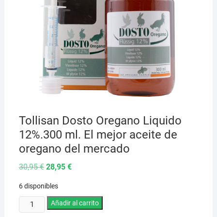
Tollisan Dosto Oregano Liquido
12%.300 ml. El mejor aceite de
oregano del mercado
El
El
30,95
€
28,95
€
precio
precio
original
actual
6 disponibles
era:
es:
30,95 €.
28,95 €.
Tollisan
Añadir al carrito
Dosto