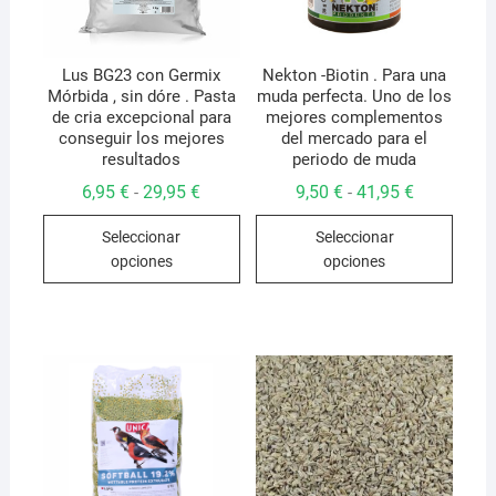
Lus BG23 con Germix
Nekton -Biotin . Para una
Mórbida , sin dóre . Pasta
muda perfecta. Uno de los
de cria excepcional para
mejores complementos
conseguir los mejores
del mercado para el
resultados
periodo de muda
Rango
Rango
6,95
€
29,95
€
9,50
€
41,95
€
-
-
de
de
Este
Este
precios:
precios:
Seleccionar
Seleccionar
desde
desde
producto
produ
6,95 €
9,50 €
opciones
opciones
hasta
hasta
tiene
tiene
29,95 €
41,95 €
múltiples
múlti
variantes.
varian
Las
Las
opciones
opcio
se
se
pueden
pued
elegir
elegir
en
en