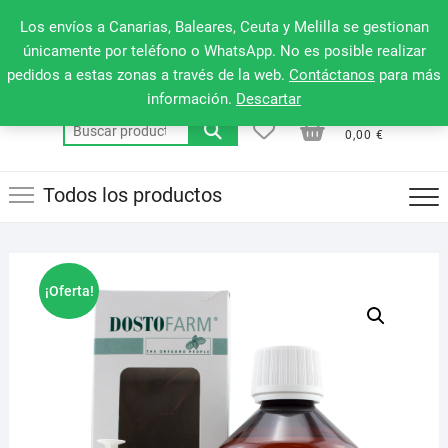
Saltar
660 079 911
Men
Los envíos a Canarias, Baleares, Ceuta y Melilla se gestionan
al
de
únicamente por teléfono o WhatsApp. No es posible realizar
contenido
pedidos a estas zonas a través de la web.
Contáctanos
para más
la
información.
Descartar
barr
0
0
Total
Buscar
supe
0,00 €
por:
Todos los productos
¡Oferta!