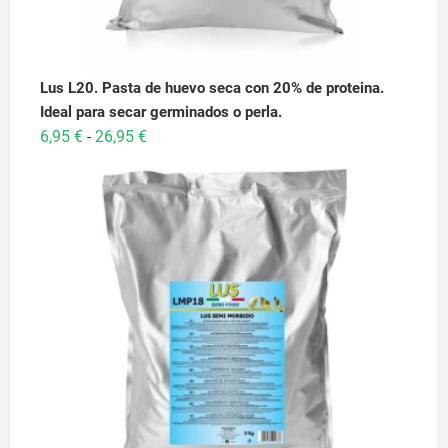
Lus L20. Pasta de huevo seca con 20% de proteina.
Ideal para secar germinados o perla.
Rango
6,95
€
26,95
€
-
de
precios:
desde
6,95 €
hasta
26,95 €