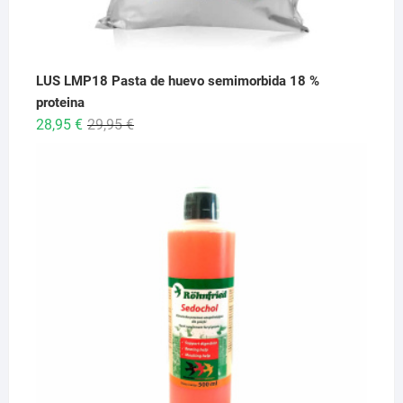
LUS LMP18 Pasta de huevo semimorbida 18 %
proteina
El
El
28,95
€
29,95
€
precio
precio
original
actual
era:
es:
29,95 €.
28,95 €.