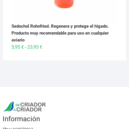
Sedochol Rohnfried. Regenera y protege el higado.
Producto muy recomendable para uso en cualquier
aviario
Rango
5,95
€
23,95
€
-
de
precios:
desde
5,95 €
hasta
23,95 €
Información