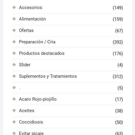
de
Accesorios
(149)
produ
Alimentación
(159)
Ofertas
(67)
Preparación / Cria
(392)
Productos destacados
(176)
Slider
(4)
Suplementos y Tratamientos
(312)
.
(5)
Acaro Rojo-piojillo
(17)
Aceites
(38)
Coccidiosis
(50)
Evitar picaje
(63)