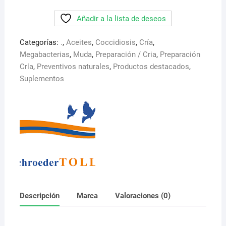
Oregano
Añadir a la lista de deseos
Liquido
12%.300
Categorías:
.
,
Aceites
,
Coccidiosis
,
Cría
,
ml.
Megabacterias
,
Muda
,
Preparación / Cria
,
Preparación
El
Cría
,
Preventivos naturales
,
Productos destacados
,
mejor
Suplementos
aceite
de
oregano
del
mercado
cantidad
Descripción
Marca
Valoraciones (0)