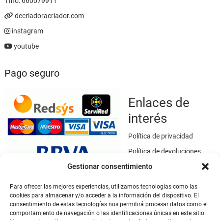
Tfno:
660079911
decriadoracriador.com
instagram
youtube
Pago seguro
Enlaces de
interés
Política de privacidad
Política de devoluciones
Gestionar consentimiento
Política de cookies
Términos y condiciones
Para ofrecer las mejores experiencias, utilizamos tecnologías como las
cookies para almacenar y/o acceder a la información del dispositivo. El
Aviso legal
consentimiento de estas tecnologías nos permitirá procesar datos como el
Este sitio web utiliza SSL / TLS como medio de seguridad para el
comportamiento de navegación o las identificaciones únicas en este sitio.