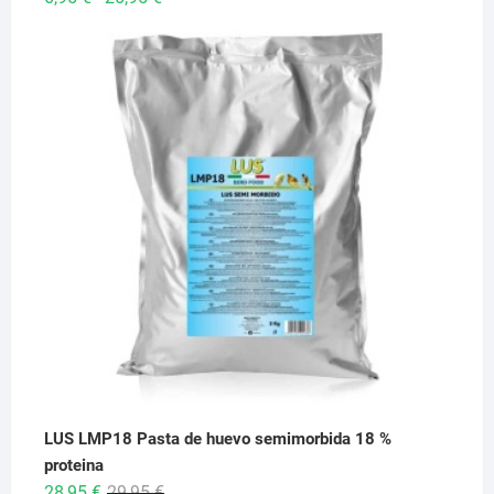
de
precios:
desde
6,95 €
hasta
26,95 €
LUS LMP18 Pasta de huevo semimorbida 18 %
proteina
El
El
28,95
€
29,95
€