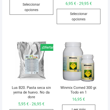
Este
precios:
Rango
6,95
€
29,95
€
-
Seleccionar
desde
producto
de
9,95 €
opciones
Este
precios:
hasta
tiene
Seleccionar
desde
13,95 €
produ
6,95 €
múltiples
opciones
hasta
tiene
variantes.
29,95 €
múlti
Las
varian
opciones
Las
se
opcio
¡Oferta!
pueden
se
elegir
pued
en
elegir
la
en
página
la
de
págin
producto
de
Lus B20. Pasta seca sin
Winmix Comed 300 gr.
yema de huevo. No da
Todo en 1
produ
dore
16,95
€
Rango
5,95
€
26,95
€
-
de
Leer más