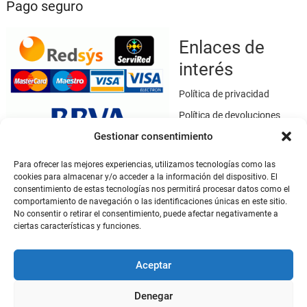
Pago seguro
Enlaces de
interés
Política de privacidad
Política de devoluciones
Gestionar consentimiento
Política de cookies
Términos y condiciones
Para ofrecer las mejores experiencias, utilizamos tecnologías como las
cookies para almacenar y/o acceder a la información del dispositivo. El
Aviso legal
consentimiento de estas tecnologías nos permitirá procesar datos como el
Este sitio web utiliza SSL / TLS como medio de seguridad para el
comportamiento de navegación o las identificaciones únicas en este sitio.
cifrado de datos.
No consentir o retirar el consentimiento, puede afectar negativamente a
ciertas características y funciones.
Mi cuenta
Aceptar
Mi cuenta
Denegar