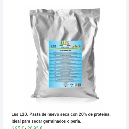
Lus L20. Pasta de huevo seca con 20% de proteina.
Ideal para secar germinados o perla.
Rango
6,95
€
26,95
€
-