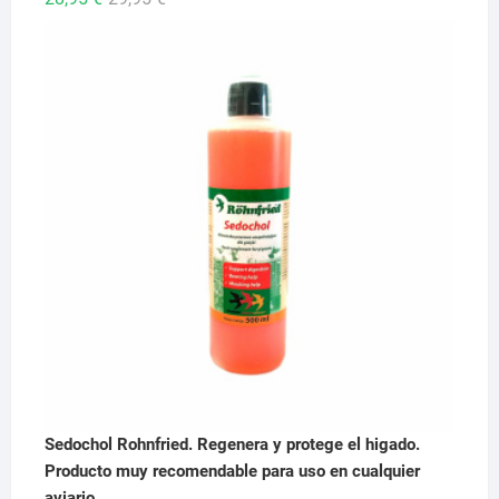
precio
precio
original
actual
era:
es:
29,95 €.
28,95 €.
Sedochol Rohnfried. Regenera y protege el higado.
Producto muy recomendable para uso en cualquier
aviario