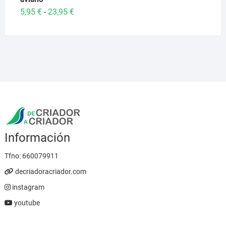
Rango
5,95
€
23,95
€
-
de
precios:
desde
5,95 €
hasta
23,95 €
Información
Tfno:
660079911
decriadoracriador.com
instagram
youtube