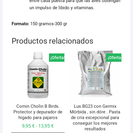
entre cada puesta para que las aves obtengan
un impulso de libido y vitaminas.
Formato:
150 gramos-300 gr
Productos relacionados
¡Oferta!
¡Oferta!
Comin Cholin B Birds.
Lus BG23 con Germix
Protector y depurador de
Mórbida , sin dóre . Pasta
higado para pajaros
de cria excepcional para
conseguir los mejores
Rango
9,95
€
13,95
€
-
resultados
de