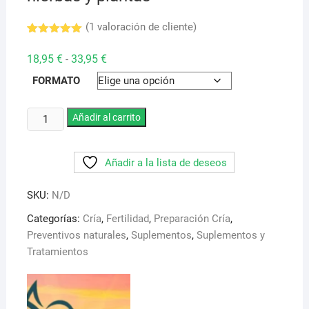
(
1
valoración de cliente)
Valorado
1
con
5.00
Rango
18,95
€
33,95
€
-
de 5 en
de
base a
precios:
FORMATO
valoración
desde
de un
18,95 €
cliente
hasta
Libido
Añadir al carrito
33,95 €
Booster.
Herb
Añadir a la lista de deseos
bird
Mix.
SKU:
N/D
Encelador
natural
Categorías:
Cría
,
Fertilidad
,
Preparación Cría
,
a
Preventivos naturales
,
Suplementos
,
Suplementos y
base
Tratamientos
de
hierbas
y