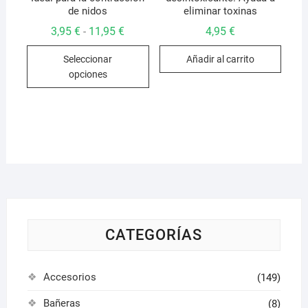
de nidos
eliminar toxinas
Rango
3,95
€
11,95
€
4,95
€
-
de
Este
precios:
Seleccionar
Añadir al carrito
desde
producto
3,95 €
opciones
hasta
tiene
11,95 €
múltiples
variantes.
Las
opciones
se
pueden
elegir
en
la
CATEGORÍAS
página
de
Accesorios
(149)
producto
Bañeras
(8)