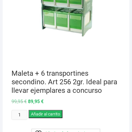
Maleta + 6 transportines
secondino. Art 256 2gr. Ideal para
llevar ejemplares a concurso
El
El
99,95
€
89,95
€
precio
precio
original
actual
Maleta
era:
Añadir al carrito
es:
99,95 €.
89,95 €.
+
6