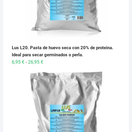
Lus L20. Pasta de huevo seca con 20% de proteina.
Ideal para secar germinados o perla.
Rango
6,95
€
26,95
€
-
de
precios:
desde
6,95 €
hasta
26,95 €