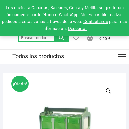
Saltar
660 079 911
Men
Los envíos a Canarias, Baleares, Ceuta y Melilla se gestionan
al
de
únicamente por teléfono o WhatsApp. No es posible realizar
contenido
pedidos a estas zonas a través de la web.
Contáctanos
para más
la
información.
Descartar
barr
0
0
Total
Buscar
supe
0,00 €
por:
Todos los productos
¡Oferta!