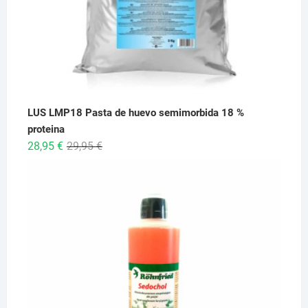
LUS LMP18 Pasta de huevo semimorbida 18 %
proteina
El
El
28,95
€
29,95
€
precio
precio
original
actual
era:
es:
29,95 €.
28,95 €.