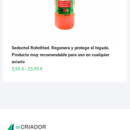
Sedochol Rohnfried. Regenera y protege el higado.
Producto muy recomendable para uso en cualquier
aviario
Rango
5,95
€
23,95
€
-
de
precios:
desde
5,95 €
hasta
23,95 €