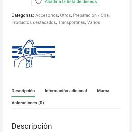
Añadir a la lista de deseos
transportines
secondino.
Categorías:
Accesorios
,
Otros
,
Preparación / Cria
,
Art
Productos destacados
,
Transportines
,
Varios
256
2gr.
Ideal
para
llevar
ejemplares
a
concurso
cantidad
Descripción
Información adicional
Marca
Valoraciones (0)
Descripción