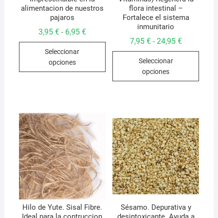
alimentacion de nuestros
flora intestinal –
pajaros
Fortalece el sistema
inmunitario
Rango
3,95
€
6,95
€
-
de
Rango
7,95
€
24,95
€
-
Este
precios:
de
Seleccionar
desde
Este
precios:
producto
3,95 €
Seleccionar
desde
opciones
produ
hasta
tiene
7,95 €
opciones
6,95 €
hasta
tiene
múltiples
24,95 €
múlti
variantes.
varian
Las
Las
opciones
opcio
se
se
pueden
pued
elegir
elegir
en
en
la
la
página
págin
de
de
Hilo de Yute. Sisal Fibre.
Sésamo. Depurativa y
producto
Ideal para la contruccion
desintoxicante. Ayuda a
produ