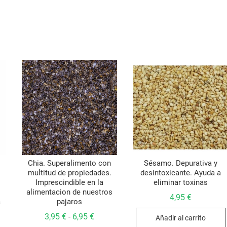
Chia. Superalimento con
Sésamo. Depurativa y
multitud de propiedades.
desintoxicante. Ayuda a
Imprescindible en la
eliminar toxinas
alimentacion de nuestros
4,95
€
a
pajaros
Rango
3,95
€
6,95
€
-
Añadir al carrito
de