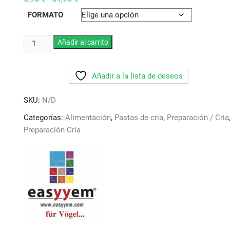
de
precios:
FORMATO
desde
6,95 €
hasta
Pasta
Añadir al carrito
54,95 €
de
Huevo
Añadir a la lista de deseos
para
Fauna
SKU:
N/D
Europea
con
Categorías:
Alimentación
,
Pastas de cria
,
Preparación / Cria
30%
Preparación Cría
proteina.
Easyyem
cantidad