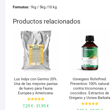
Formatos:
1kg / 5kg /10 kg
Productos relacionados
Lus Indyx con Germix 20%.
Usnegano Rohnfried.
Una de las mejores pastas
Preventivo 100% natural
de huevo para Fauna
contra tricomonas y
Europea y Americana.
coccidios. Extractos de
Oregano y Usnea Barbat
Valorado
Rango
7,25
€
31,95
€
-
con
Valorado
de
5.00