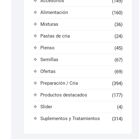
Accesorios
(149)
Alimentación
(160)
Mixturas
(36)
Pastas de cria
(24)
Pienso
(45)
Semillas
(67)
,
Ofertas
(69)
Preparación / Cria
(394)
Productos destacados
(177)
Slider
(4)
Suplementos y Tratamientos
(314)