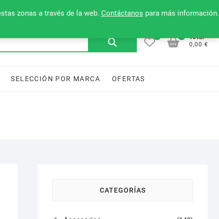
Mi cuenta
Contacto
Lista de deseos
estas zonas a través de la web.
Contáctanos
para más información.
0
0
Buscar
Total
0,00 €
por:
SELECCIÓN POR MARCA
OFERTAS
CATEGORÍAS