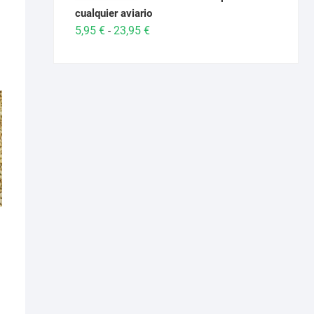
cualquier aviario
Rango
5,95
€
23,95
€
-
de
precios:
desde
5,95 €
hasta
23,95 €