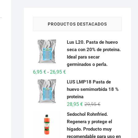
PRODUCTOS DESTACADOS
Lus L20. Pasta de huevo
seca con 20% de proteina.
Ideal para secar
germinados o perla.
Rango
6,95
€
26,95
€
-
de
LUS LMP18 Pasta de
precios:
huevo semimorbida 18 %
desde
proteina
6,95 €
El
El
28,95
€
29,95
€
hasta
precio
precio
Sedochol Rohnfried.
26,95 €
original
actual
Regenera y protege el
era:
es:
higado. Producto muy
29,95 €.
28,95 €.
recomendable para uso en