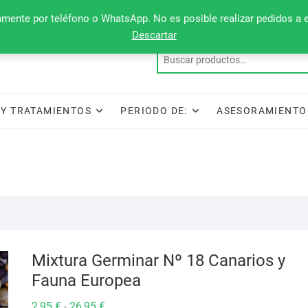
camente por teléfono o WhatsApp. No es posible realizar pedidos a 
Descartar
Y TRATAMIENTOS
PERIODO DE:
ASESORAMIENTO
Mixtura Germinar Nº 18 Canarios y
Fauna Europea
Rango
2,95
€
26,95
€
-