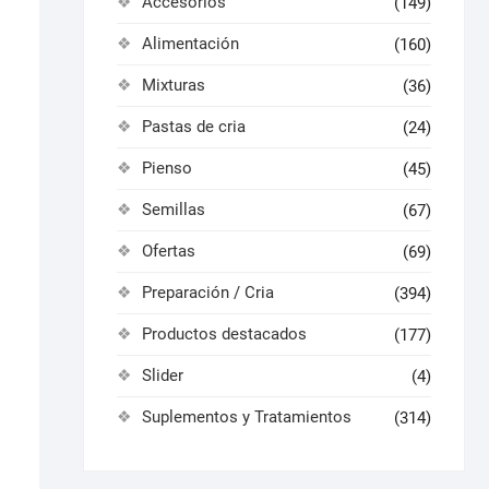
Accesorios
(149)
Alimentación
(160)
Mixturas
(36)
Pastas de cria
(24)
Pienso
(45)
Semillas
(67)
Ofertas
(69)
Preparación / Cria
(394)
Productos destacados
(177)
Slider
(4)
Suplementos y Tratamientos
(314)