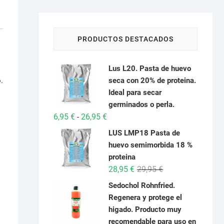
PRODUCTOS DESTACADOS
Lus L20. Pasta de huevo
seca con 20% de proteina.
.
Ideal para secar
germinados o perla.
Rango
6,95
€
26,95
€
-
de
LUS LMP18 Pasta de
precios:
huevo semimorbida 18 %
desde
proteina
6,95 €
El
El
28,95
€
29,95
€
hasta
precio
precio
Sedochol Rohnfried.
26,95 €
original
actual
Regenera y protege el
era:
es:
higado. Producto muy
29,95 €.
28,95 €.
recomendable para uso en