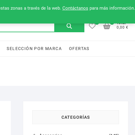
Mi cuenta
Contacto
Lista de deseos
estas zonas a través de la web.
Contáctanos
para más información.
0
0
Buscar
Total
0,00 €
por:
SELECCIÓN POR MARCA
OFERTAS
CATEGORÍAS