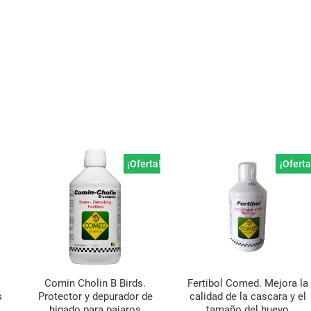
¡Oferta!
¡Oferta
Comin Cholin B Birds.
Fertibol Comed. Mejora la
s
Protector y depurador de
calidad de la cascara y el
higado para pajaros
tamaño del huevo