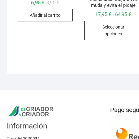
El
El
6,95
€
8,95
€
muda y evita el picaje
precio
precio
original
actual
Ran
17,95
€
64,95
€
-
Añadir al carrito
era:
es:
de
8,95 €.
6,95 €.
pre
Seleccionar
des
17,
opciones
has
64,
Pago segu
Información
Tfno:
660079911