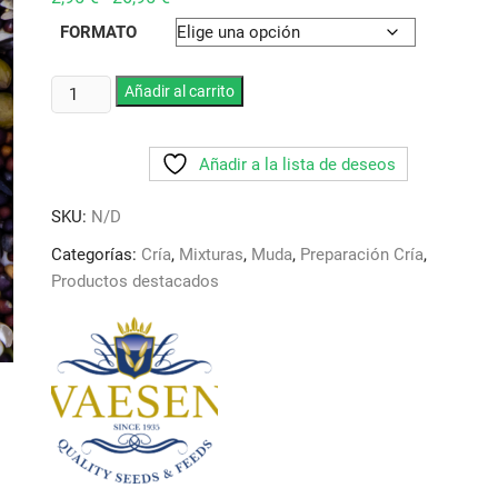
de
precios:
FORMATO
desde
2,95 €
hasta
Mixtura
Añadir al carrito
26,95 €
Germinar
Nº
Añadir a la lista de deseos
18
Canarios
SKU:
N/D
y
Fauna
Categorías:
Cría
,
Mixturas
,
Muda
,
Preparación Cría
,
Europea
Productos destacados
cantidad