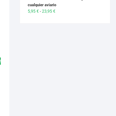
cualquier aviario
Rango
5,95
€
23,95
€
-
de
precios:
desde
5,95 €
hasta
23,95 €
!